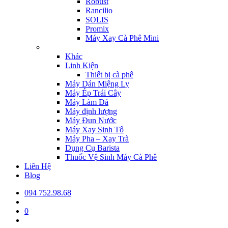
Robust
Rancilio
SOLIS
Promix
Máy Xay Cà Phê Mini
Khác
Linh Kiện
Thiết bị cà phê
Máy Dán Miệng Ly
Máy Ép Trái Cây
Máy Làm Đá
Máy định lượng
Máy Đun Nước
Máy Xay Sinh Tố
Máy Pha – Xay Trà
Dụng Cụ Barista
Thuốc Vệ Sinh Máy Cà Phê
Liên Hệ
Blog
094 752.98.68
0