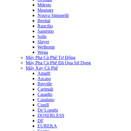
Milesto
Magister
Nouva Simonelli
Iberital
Rancilio
Sanremo
Solis
Slayer
Welhome
Wega
Máy Pha Cà Phê Tự Động
Máy Pha Cà Phê Đã Qua Sử Dụng
Máy Xay Cà Phê
Amalfi
Ascaso
Breville
Carimali
Casadio
Casalano
Cunill
De’Longhi
DOSERLESS
DF
EUREKA