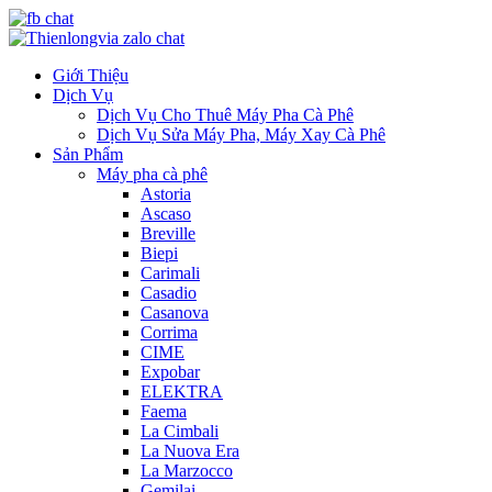
Giới Thiệu
Dịch Vụ
Dịch Vụ Cho Thuê Máy Pha Cà Phê
Dịch Vụ Sửa Máy Pha, Máy Xay Cà Phê
Sản Phẩm
Máy pha cà phê
Astoria
Ascaso
Breville
Biepi
Carimali
Casadio
Casanova
Corrima
CIME
Expobar
ELEKTRA
Faema
La Cimbali
La Nuova Era
La Marzocco
Gemilai