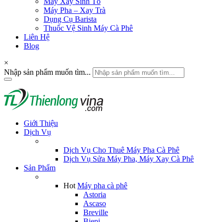
Máy Xay Sinh Tố
Máy Pha – Xay Trà
Dụng Cụ Barista
Thuốc Vệ Sinh Máy Cà Phê
Liên Hệ
Blog
×
Nhập sản phẩm muốn tìm...
Giới Thiệu
Dịch Vụ
Dịch Vụ Cho Thuê Máy Pha Cà Phê
Dịch Vụ Sửa Máy Pha, Máy Xay Cà Phê
Sản Phẩm
Hot
Máy pha cà phê
Astoria
Ascaso
Breville
Biepi