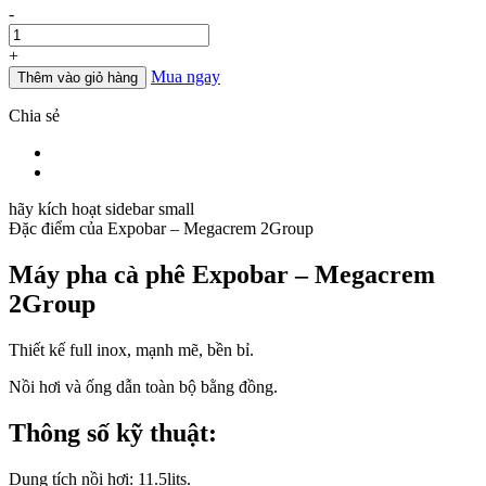
Số
-
là:
tại
lượng
95.000.000đ.
là:
81.000.000đ.
+
Mua ngay
Thêm vào giỏ hàng
Chia sẻ
hãy kích hoạt sidebar small
Đặc điểm của
Expobar – Megacrem 2Group
Máy pha cà phê Expobar – Megacrem
2Group
Thiết kế full inox, mạnh mẽ, bền bỉ.
Nồi hơi và ống dẫn toàn bộ bằng đồng.
Thông số kỹ thuật:
Dung tích nồi hơi: 11.5lits.