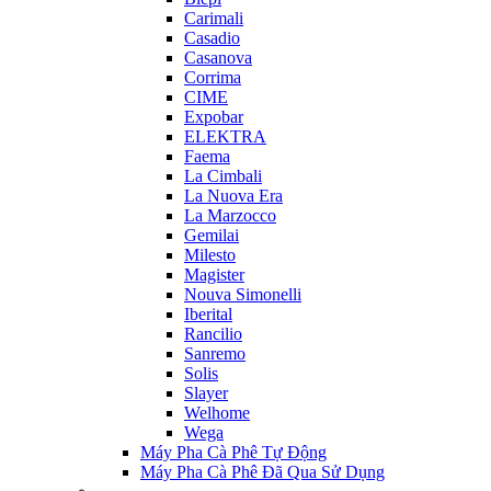
Carimali
Casadio
Casanova
Corrima
CIME
Expobar
ELEKTRA
Faema
La Cimbali
La Nuova Era
La Marzocco
Gemilai
Milesto
Magister
Nouva Simonelli
Iberital
Rancilio
Sanremo
Solis
Slayer
Welhome
Wega
Máy Pha Cà Phê Tự Động
Máy Pha Cà Phê Đã Qua Sử Dụng