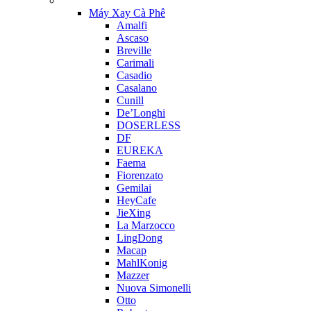
Máy Xay Cà Phê
Amalfi
Ascaso
Breville
Carimali
Casadio
Casalano
Cunill
De’Longhi
DOSERLESS
DF
EUREKA
Faema
Fiorenzato
Gemilai
HeyCafe
JieXing
La Marzocco
LingDong
Macap
MahlKonig
Mazzer
Nuova Simonelli
Otto