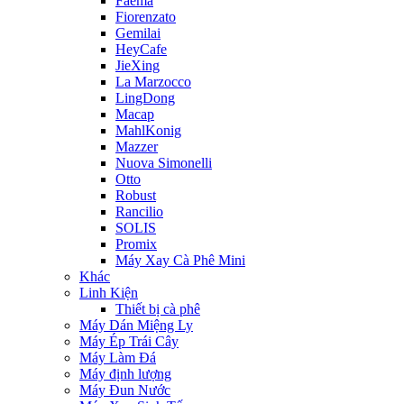
Faema
Fiorenzato
Gemilai
HeyCafe
JieXing
La Marzocco
LingDong
Macap
MahlKonig
Mazzer
Nuova Simonelli
Otto
Robust
Rancilio
SOLIS
Promix
Máy Xay Cà Phê Mini
Khác
Linh Kiện
Thiết bị cà phê
Máy Dán Miệng Ly
Máy Ép Trái Cây
Máy Làm Đá
Máy định lượng
Máy Đun Nước