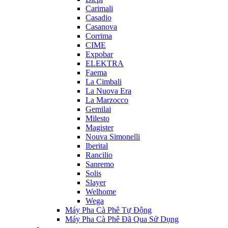
Carimali
Casadio
Casanova
Corrima
CIME
Expobar
ELEKTRA
Faema
La Cimbali
La Nuova Era
La Marzocco
Gemilai
Milesto
Magister
Nouva Simonelli
Iberital
Rancilio
Sanremo
Solis
Slayer
Welhome
Wega
Máy Pha Cà Phê Tự Động
Máy Pha Cà Phê Đã Qua Sử Dụng