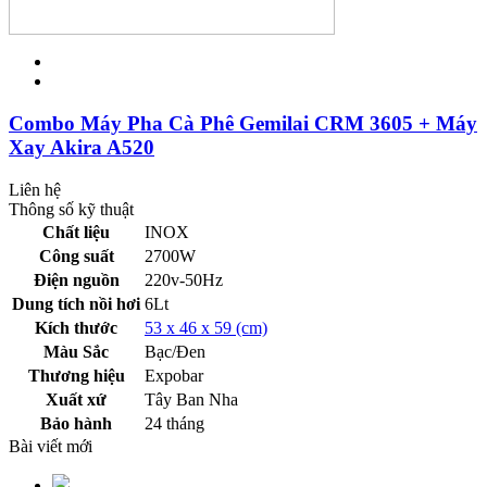
Combo Máy Pha Cà Phê Gemilai CRM 3605 + Máy
Xay Akira A520
Liên hệ
Thông số kỹ thuật
Chất liệu
INOX
Công suất
2700W
Điện nguồn
220v-50Hz
Dung tích nồi hơi
6Lt
Kích thước
53 x 46 x 59 (cm)
Màu Sắc
Bạc/Đen
Thương hiệu
Expobar
Xuất xứ
Tây Ban Nha
Bảo hành
24 tháng
Bài viết mới