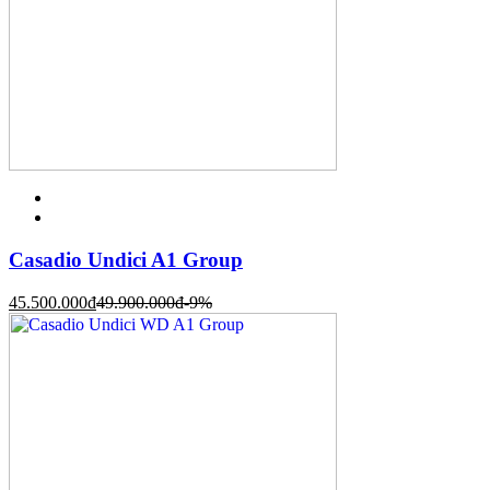
Casadio Undici A1 Group
45.500.000
đ
49.900.000
đ
-9%