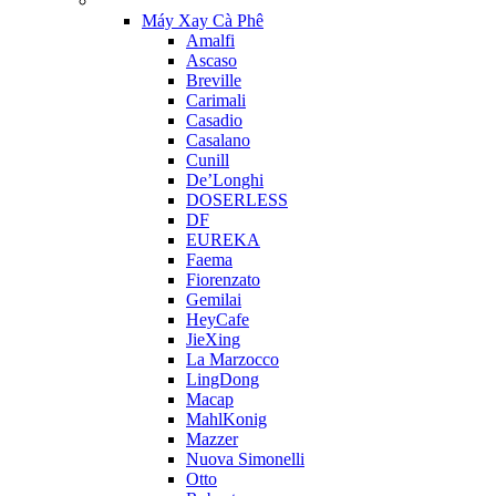
Máy Xay Cà Phê
Amalfi
Ascaso
Breville
Carimali
Casadio
Casalano
Cunill
De’Longhi
DOSERLESS
DF
EUREKA
Faema
Fiorenzato
Gemilai
HeyCafe
JieXing
La Marzocco
LingDong
Macap
MahlKonig
Mazzer
Nuova Simonelli
Otto