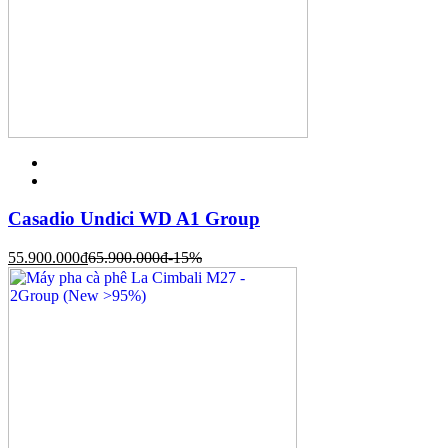
Casadio Undici WD A1 Group
55.900.000
đ
65.900.000
đ
-15%