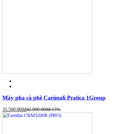
Máy pha cà phê Carimali Pratica 1Group
35.500.000
đ
42.000.000
đ
-15%