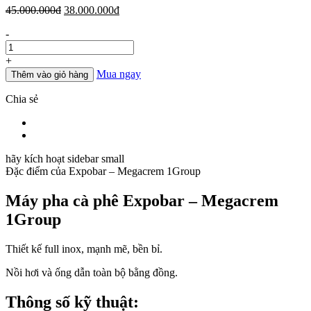
Giá
Giá
45.000.000
đ
38.000.000
đ
gốc
hiện
Số
-
là:
tại
lượng
45.000.000đ.
là:
38.000.000đ.
+
Mua ngay
Thêm vào giỏ hàng
Chia sẻ
hãy kích hoạt sidebar small
Đặc điểm của
Expobar – Megacrem 1Group
Máy pha cà phê Expobar – Megacrem
1Group
Thiết kế full inox, mạnh mẽ, bền bỉ.
Nồi hơi và ống dẫn toàn bộ bằng đồng.
Thông số kỹ thuật: