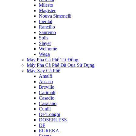
Milesto
Magister
Nouva Simonelli
Iberital
Rancilio
Sanremo
Solis
Slayer
Welhome
Wega
Máy Pha Cà Phê Tự Động
Máy Pha Cà Phê Đã Qua Sử Dụng
Máy Xay Cà Phê
Amalfi
Ascaso
Breville
Carimali
Casadio
Casalano
Cunill
De’Longhi
DOSERLESS
DF
EUREKA