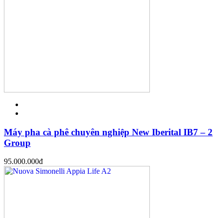
Máy pha cà phê chuyên nghiệp New Iberital IB7 – 2
Group
95.000.000
đ