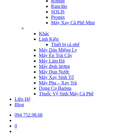
Robust
Rancilio
SOLIS
Promix
Máy Xay Cà Phê Mini
Khác
Linh Kiện
Thiết bị cà phê
Máy Dán Miệng Ly
Máy Ép Trái Cây
Máy Làm Đá
Máy định lượng
Máy Đun Nước
Máy Xay Sinh Tố
Máy Pha – Xay Trà
Dụng Cụ Barista
Thuốc Vệ Sinh Máy Cà Phê
Liên Hệ
Blog
094 752.98.68
0