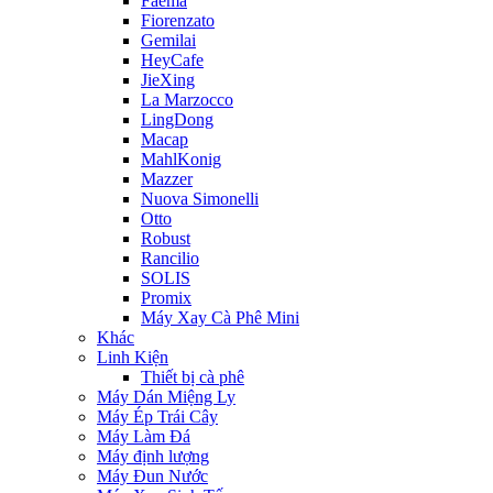
Faema
Fiorenzato
Gemilai
HeyCafe
JieXing
La Marzocco
LingDong
Macap
MahlKonig
Mazzer
Nuova Simonelli
Otto
Robust
Rancilio
SOLIS
Promix
Máy Xay Cà Phê Mini
Khác
Linh Kiện
Thiết bị cà phê
Máy Dán Miệng Ly
Máy Ép Trái Cây
Máy Làm Đá
Máy định lượng
Máy Đun Nước