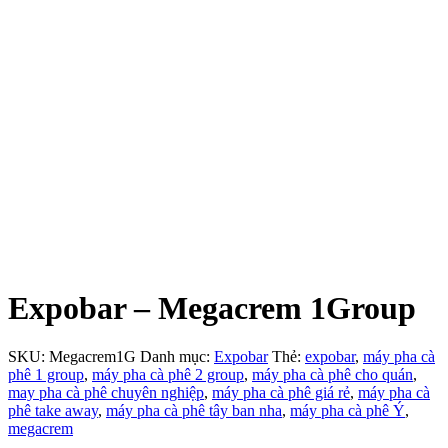
Expobar – Megacrem 1Group
SKU:
Megacrem1G
Danh mục:
Expobar
Thẻ:
expobar
,
máy pha cà
phê 1 group
,
máy pha cà phê 2 group
,
máy pha cà phê cho quán
,
may pha cà phê chuyên nghiệp
,
máy pha cà phê giá rẻ
,
máy pha cà
phê take away
,
máy pha cà phê tây ban nha
,
máy pha cà phê Ý
,
megacrem