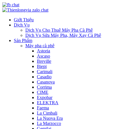
Giới Thiệu
Dịch Vụ
Dịch Vụ Cho Thuê Máy Pha Cà Phê
Dịch Vụ Sửa Máy Pha, Máy Xay Cà Phê
Sản Phẩm
Máy pha cà phê
Astoria
Ascaso
Breville
Biepi
Carimali
Casadio
Casanova
Corrima
CIME
Expobar
ELEKTRA
Faema
La Cimbali
La Nuova Era
La Marzocco
Gemilai