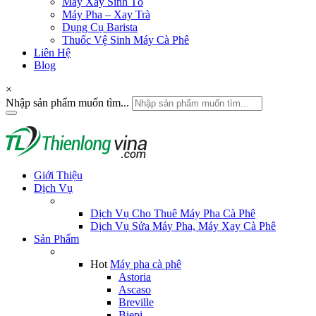
Máy Xay Sinh Tố
Máy Pha – Xay Trà
Dụng Cụ Barista
Thuốc Vệ Sinh Máy Cà Phê
Liên Hệ
Blog
×
Nhập sản phẩm muốn tìm...
Giới Thiệu
Dịch Vụ
Dịch Vụ Cho Thuê Máy Pha Cà Phê
Dịch Vụ Sửa Máy Pha, Máy Xay Cà Phê
Sản Phẩm
Hot
Máy pha cà phê
Astoria
Ascaso
Breville
Biepi