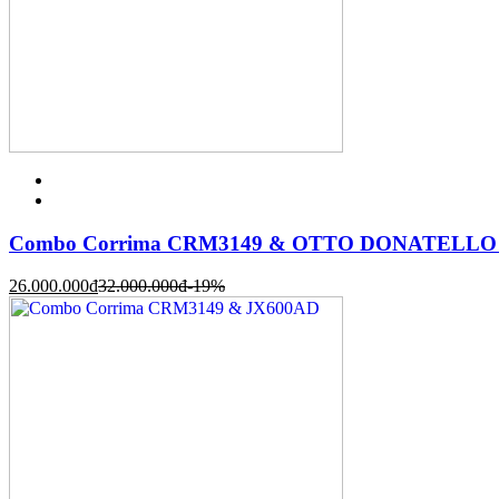
Combo Corrima CRM3149 & OTTO DONATELLO
26.000.000
đ
32.000.000
đ
-19%