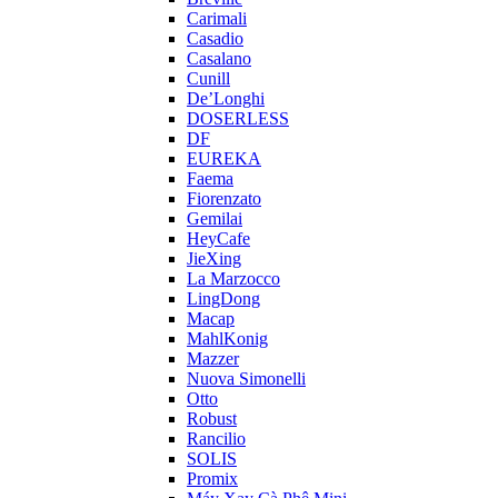
Carimali
Casadio
Casalano
Cunill
De’Longhi
DOSERLESS
DF
EUREKA
Faema
Fiorenzato
Gemilai
HeyCafe
JieXing
La Marzocco
LingDong
Macap
MahlKonig
Mazzer
Nuova Simonelli
Otto
Robust
Rancilio
SOLIS
Promix