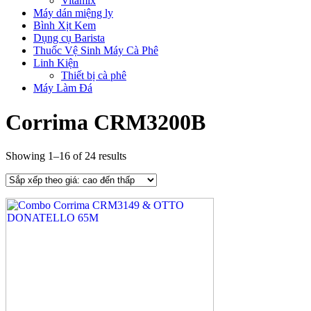
Vitamix
Máy dán miệng ly
Bình Xịt Kem
Dụng cụ Barista
Thuốc Vệ Sinh Máy Cà Phê
Linh Kiện
Thiết bị cà phê
Máy Làm Đá
Corrima CRM3200B
Showing 1–16 of 24 results