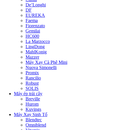
De’Longhi
DF
EUREKA
Faema
Fiorenzato
Gemilai
HC600
La Marzocco
LingDong
MahlKonig
Mazzer
Máy Xay Cà Phê Mini
Nuova Simonelli
Promix
Rancilio
Robust
SOLIS
Máy ép trái cây
Breville
Hurom
Kuvings
Máy Xay Sinh Tố
Blendtec
Omniblend