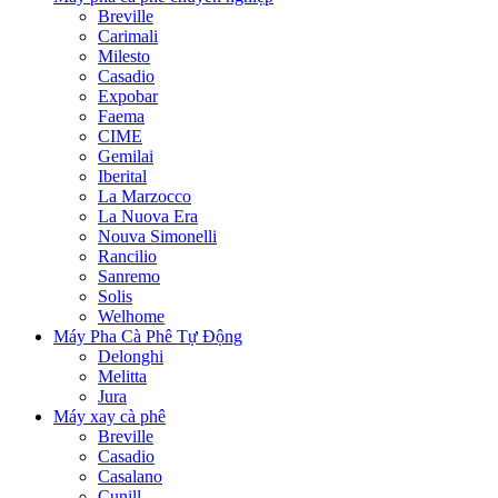
Breville
Carimali
Milesto
Casadio
Expobar
Faema
CIME
Gemilai
Iberital
La Marzocco
La Nuova Era
Nouva Simonelli
Rancilio
Sanremo
Solis
Welhome
Máy Pha Cà Phê Tự Động
Delonghi
Melitta
Jura
Máy xay cà phê
Breville
Casadio
Casalano
Cunill