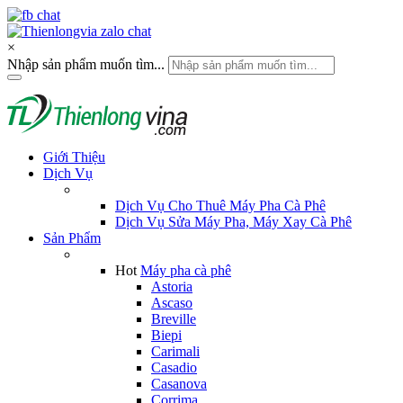
×
Nhập sản phẩm muốn tìm...
Giới Thiệu
Dịch Vụ
Dịch Vụ Cho Thuê Máy Pha Cà Phê
Dịch Vụ Sửa Máy Pha, Máy Xay Cà Phê
Sản Phẩm
Hot
Máy pha cà phê
Astoria
Ascaso
Breville
Biepi
Carimali
Casadio
Casanova
Corrima