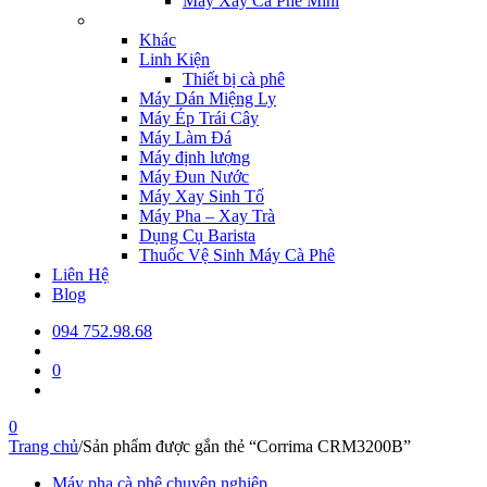
Máy Xay Cà Phê Mini
Khác
Linh Kiện
Thiết bị cà phê
Máy Dán Miệng Ly
Máy Ép Trái Cây
Máy Làm Đá
Máy định lượng
Máy Đun Nước
Máy Xay Sinh Tố
Máy Pha – Xay Trà
Dụng Cụ Barista
Thuốc Vệ Sinh Máy Cà Phê
Liên Hệ
Blog
094 752.98.68
0
0
Trang chủ
/
Sản phẩm được gắn thẻ “Corrima CRM3200B”
Máy pha cà phê chuyên nghiệp