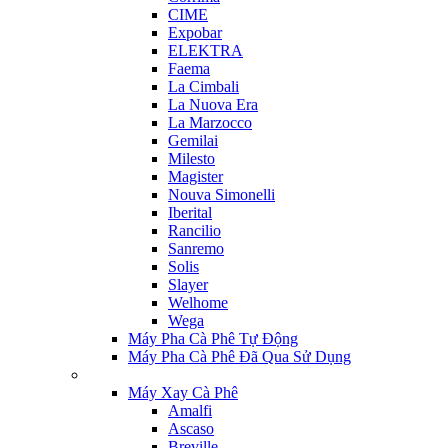
CIME
Expobar
ELEKTRA
Faema
La Cimbali
La Nuova Era
La Marzocco
Gemilai
Milesto
Magister
Nouva Simonelli
Iberital
Rancilio
Sanremo
Solis
Slayer
Welhome
Wega
Máy Pha Cà Phê Tự Động
Máy Pha Cà Phê Đã Qua Sử Dụng
Máy Xay Cà Phê
Amalfi
Ascaso
Breville