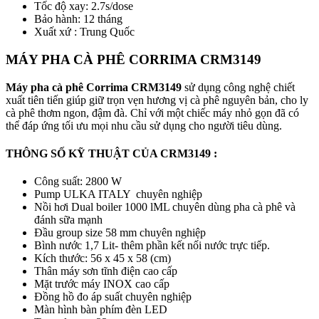
Tốc độ xay: 2.7s/dose
Bảo hành: 12 tháng
Xuất xứ : Trung Quốc
MÁY PHA CÀ PHÊ CORRIMA CRM3149
Máy pha cà phê Corrima CRM3149
sử dụng công nghệ chiết
xuất tiên tiến giúp giữ trọn vẹn hương vị cà phê nguyên bản, cho ly
cà phê thơm ngon, đậm đà. Chỉ với một chiếc máy nhỏ gọn đã có
thể đáp ứng tối ưu mọi nhu cầu sử dụng cho người tiêu dùng.
THÔNG SỐ KỸ THUẬT CỦA CRM3149 :
Công suất: 2800 W
Pump ULKA ITALY chuyên nghiệp
Nồi hơi Dual boiler 1000 lML chuyên dùng pha cà phê và
đánh sữa mạnh
Đầu group size 58 mm chuyên nghiệp
Bình nước 1,7 Lit- thêm phần kết nối nước trực tiếp.
Kích thước: 56 x 45 x 58 (cm)
Thân máy sơn tĩnh điện cao cấp
Mặt trước máy INOX cao cấp
Đồng hồ đo áp suất chuyên nghiệp
Màn hình bàn phím đèn LED