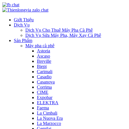
Giới Thiệu
Dịch Vụ
Dịch Vụ Cho Thuê Máy Pha Cà Phê
Dịch Vụ Sửa Máy Pha, Máy Xay Cà Phê
Sản Phẩm
Máy pha cà phê
Astoria
Ascaso
Breville
Biepi
Carimali
Casadio
Casanova
Corrima
CIME
Expobar
ELEKTRA
Faema
La Cimbali
La Nuova Era
La Marzocco
Gemilai