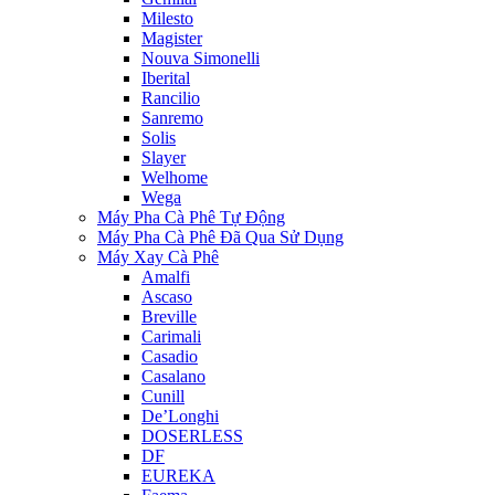
Milesto
Magister
Nouva Simonelli
Iberital
Rancilio
Sanremo
Solis
Slayer
Welhome
Wega
Máy Pha Cà Phê Tự Động
Máy Pha Cà Phê Đã Qua Sử Dụng
Máy Xay Cà Phê
Amalfi
Ascaso
Breville
Carimali
Casadio
Casalano
Cunill
De’Longhi
DOSERLESS
DF
EUREKA