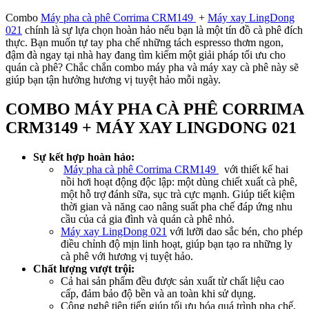
Combo
Máy pha cà phê Corrima CRM149
+
Máy xay LingDong
021
chính là sự lựa chọn hoàn hảo nếu bạn là một tín đồ cà phê đích
thực. Bạn muốn tự tay pha chế những tách espresso thơm ngon,
đậm đà ngay tại nhà hay đang tìm kiếm một giải pháp tối ưu cho
quán cà phê? Chắc chắn combo máy pha và máy xay cà phê này sẽ
giúp bạn tận hưởng hương vị tuyệt hảo mỗi ngày.
COMBO MÁY PHA CÀ PHÊ CORRIMA
CRM3149 + MÁY XAY LINGDONG 021
Sự kết hợp hoàn hảo:
Máy pha cà phê Corrima CRM149
với thiết kế hai
nồi hơi hoạt động độc lập: một dùng chiết xuất cà phê,
một hỗ trợ đánh sữa, sục trà cực mạnh. Giúp tiết kiệm
thời gian và năng cao nâng suất pha chế đáp ứng nhu
cầu của cả gia đình và quán cà phê nhỏ.
Máy xay LingDong 021
với lưỡi dao sắc bén, cho phép
điều chỉnh độ mịn linh hoạt, giúp bạn tạo ra những ly
cà phê với hương vị tuyệt hảo.
Chất lượng vượt trội:
Cả hai sản phẩm đều được sản xuất từ chất liệu cao
cấp, đảm bảo độ bền và an toàn khi sử dụng.
Công nghệ tiên tiến giúp tối ưu hóa quá trình pha chế,