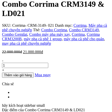
Combo Corrima CRM3149 &
LD021
SKU:
Corrima- CRM-3149- 021
Danh mục:
Corrima
,
Máy pha cà
phê chuyên nghiệp
Thẻ:
Combo Corrima
,
Combo CRM3149
,
Combo Gemilai
,
Combo máy pha máy xay
,
Corrima
,
Corrima
CRM3200B
,
máy pha cà phê 1 group
,
máy pha cà phê cho quán
,
may pha cà phê chuyên nghiệp
Giá
Giá
22.000.000
đ
21.000.000
đ
gốc
hiện
Số
-
là:
tại
lượng
22.000.000đ.
là:
21.000.000đ.
+
Mua ngay
Thêm vào giỏ hàng
Chia sẻ
hãy kích hoạt sidebar small
Đặc điểm của
Combo Corrima CRM3149 & LD021