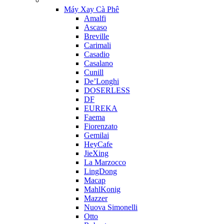
Máy Xay Cà Phê
Amalfi
Ascaso
Breville
Carimali
Casadio
Casalano
Cunill
De’Longhi
DOSERLESS
DF
EUREKA
Faema
Fiorenzato
Gemilai
HeyCafe
JieXing
La Marzocco
LingDong
Macap
MahlKonig
Mazzer
Nuova Simonelli
Otto