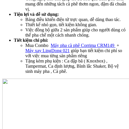
mang đến những tách cà phê thơm ngon, đậm đà chuẩn
vị.
Tiện lợi và dễ sử dụng:
Bảng điều khiển điện tử trực quan, dễ dàng thao tác.
Thiết kế nhỏ gọn, tiết kiệm không gian.
Việc đồng bộ giữa 2 sản phẩm giúp cho người dùng có
thể pha chế một cách nhanh chóng.
Tiết kiệm chi phí:
Mua Combo
Máy pha cà phê Corrima CRM149
+
Máy xay LingDong 021
giúp bạn tiết kiệm chi phí so
với việc mua từng sản phẩm riêng
Tặng kèm phụ kiện : Ca đập bã ( Knoxbox) ,
Tampermat, Ca định lượng, Bình lắc Shaker, Bộ vệ
sinh máy pha , Cà phê.