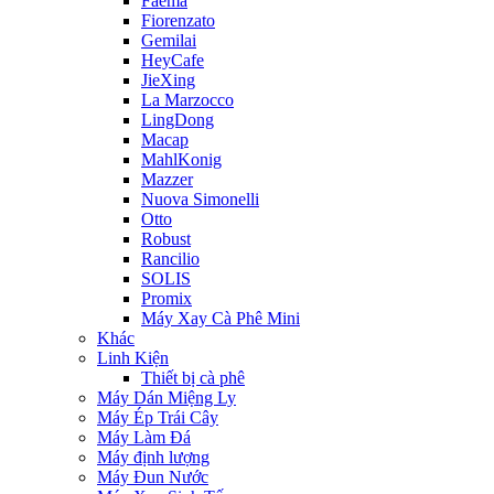
Faema
Fiorenzato
Gemilai
HeyCafe
JieXing
La Marzocco
LingDong
Macap
MahlKonig
Mazzer
Nuova Simonelli
Otto
Robust
Rancilio
SOLIS
Promix
Máy Xay Cà Phê Mini
Khác
Linh Kiện
Thiết bị cà phê
Máy Dán Miệng Ly
Máy Ép Trái Cây
Máy Làm Đá
Máy định lượng
Máy Đun Nước