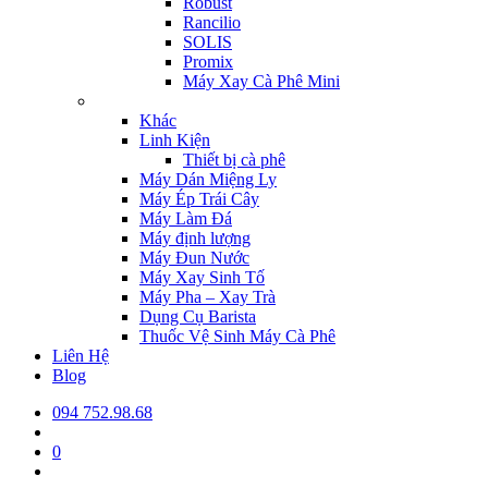
Robust
Rancilio
SOLIS
Promix
Máy Xay Cà Phê Mini
Khác
Linh Kiện
Thiết bị cà phê
Máy Dán Miệng Ly
Máy Ép Trái Cây
Máy Làm Đá
Máy định lượng
Máy Đun Nước
Máy Xay Sinh Tố
Máy Pha – Xay Trà
Dụng Cụ Barista
Thuốc Vệ Sinh Máy Cà Phê
Liên Hệ
Blog
094 752.98.68
0