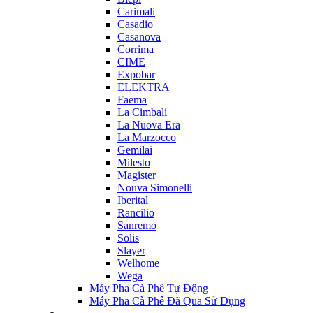
Carimali
Casadio
Casanova
Corrima
CIME
Expobar
ELEKTRA
Faema
La Cimbali
La Nuova Era
La Marzocco
Gemilai
Milesto
Magister
Nouva Simonelli
Iberital
Rancilio
Sanremo
Solis
Slayer
Welhome
Wega
Máy Pha Cà Phê Tự Động
Máy Pha Cà Phê Đã Qua Sử Dụng