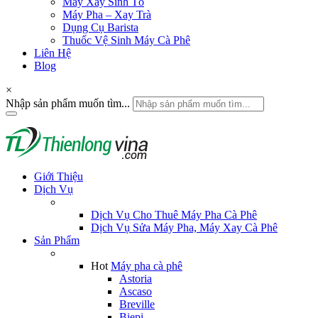
Máy Xay Sinh Tố
Máy Pha – Xay Trà
Dụng Cụ Barista
Thuốc Vệ Sinh Máy Cà Phê
Liên Hệ
Blog
×
Nhập sản phẩm muốn tìm...
Giới Thiệu
Dịch Vụ
Dịch Vụ Cho Thuê Máy Pha Cà Phê
Dịch Vụ Sửa Máy Pha, Máy Xay Cà Phê
Sản Phẩm
Hot
Máy pha cà phê
Astoria
Ascaso
Breville
Biepi