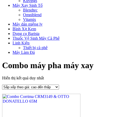
Kuvings
Máy Xay Sinh Tố
Blendtec
Omniblend
Vitamix
Máy dán miệng ly
Bình Xịt Kem
Dụng cụ Barista
Thuốc Vệ Sinh Máy Cà Phê
Linh Kiện
Thiết bị cà phê
Máy Làm Đá
Combo máy pha máy xay
Hiển thị kết quả duy nhất