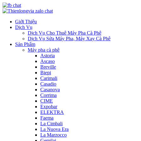
Giới Thiệu
Dịch Vụ
Dịch Vụ Cho Thuê Máy Pha Cà Phê
Dịch Vụ Sửa Máy Pha, Máy Xay Cà Phê
Sản Phẩm
Máy pha cà phê
Astoria
Ascaso
Breville
Biepi
Carimali
Casadio
Casanova
Corrima
CIME
Expobar
ELEKTRA
Faema
La Cimbali
La Nuova Era
La Marzocco
Gemilai