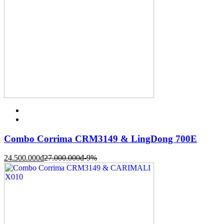
Combo Corrima CRM3149 & LingDong 700E
24.500.000
đ
27.000.000
đ
-9%