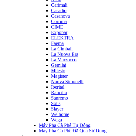
Carimali
Casadio
Casanova
Corrima
CIME
Expobar
ELEKTRA
Faema
La Cimbali
La Nuova Era
La Marzocco
Gemilai
Milesto
Magister
Nouva Simonelli
Iberital
Rancilio
Sanremo
Solis
Slayer
Welhome
Wega
Máy Pha Cà Phê Tự Động
Máy Pha Cà Phê Đã Qua Sử Dụng