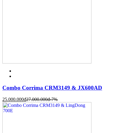
Combo Corrima CRM3149 & JX600AD
25.000.000
đ
27.000.000
đ
-7%