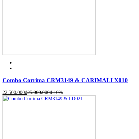
Combo Corrima CRM3149 & CARIMALI X010
22.500.000
đ
25.000.000
đ
-10%