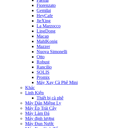
Faema
Fiorenzato
Gemilai
HeyCafe
JieXing
La Marzocco
LingDong
Macap
MahlKonig
Mazzer
Nuova Simonelli
Otto
Robust
Rancilio
SOLIS
Promix
Máy Xay Cà Phê Mini
Khác
Linh Kiện
Thiết bị cà phê
Máy Dán Miệng Ly
Máy Ép Trái Cây
Máy Làm Đá
Máy định lượng
Máy Đun Nước