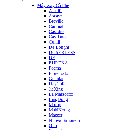
Máy Xay Cà Phê
Amalfi
Ascaso
Breville
Carimali
Casadio
Casalano
Cunill
De’Longhi
DOSERLESS
DF
EUREKA
Faema
Fiorenzato
Gemilai
HeyCafe
JieXing
La Marzocco
LingDong
Macap
MahlKonig
Mazzer
Nuova Simonelli
Otto