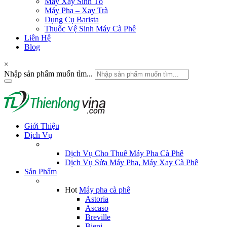
Máy Xay Sinh Tố
Máy Pha – Xay Trà
Dụng Cụ Barista
Thuốc Vệ Sinh Máy Cà Phê
Liên Hệ
Blog
×
Nhập sản phẩm muốn tìm...
Giới Thiệu
Dịch Vụ
Dịch Vụ Cho Thuê Máy Pha Cà Phê
Dịch Vụ Sửa Máy Pha, Máy Xay Cà Phê
Sản Phẩm
Hot
Máy pha cà phê
Astoria
Ascaso
Breville
Biepi