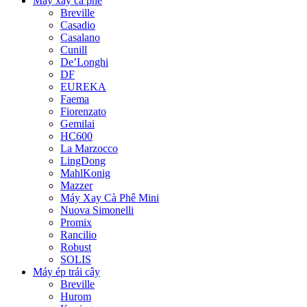
Máy xay cà phê
Breville
Casadio
Casalano
Cunill
De’Longhi
DF
EUREKA
Faema
Fiorenzato
Gemilai
HC600
La Marzocco
LingDong
MahlKonig
Mazzer
Máy Xay Cà Phê Mini
Nuova Simonelli
Promix
Rancilio
Robust
SOLIS
Máy ép trái cây
Breville
Hurom