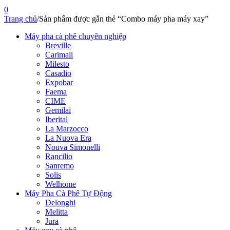
0
Trang chủ
/
Sản phẩm được gắn thẻ “Combo máy pha máy xay”
Máy pha cà phê chuyên nghiệp
Breville
Carimali
Milesto
Casadio
Expobar
Faema
CIME
Gemilai
Iberital
La Marzocco
La Nuova Era
Nouva Simonelli
Rancilio
Sanremo
Solis
Welhome
Máy Pha Cà Phê Tự Động
Delonghi
Melitta
Jura