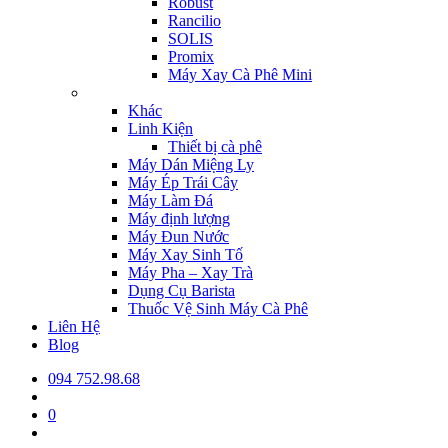
Robust
Rancilio
SOLIS
Promix
Máy Xay Cà Phê Mini
Khác
Linh Kiện
Thiết bị cà phê
Máy Dán Miệng Ly
Máy Ép Trái Cây
Máy Làm Đá
Máy định lượng
Máy Đun Nước
Máy Xay Sinh Tố
Máy Pha – Xay Trà
Dụng Cụ Barista
Thuốc Vệ Sinh Máy Cà Phê
Liên Hệ
Blog
094 752.98.68
0