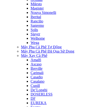
Milesto
Magister
Nouva Simonelli
Iberital
Rancilio
Sanremo
Solis
Slayer
Welhome
Wega
Máy Pha Cà Phê Tự Động
Máy Pha Cà Phê Đã Qua Sử Dụng
Máy Xay Cà Phê
Amalfi
Ascaso
Breville
Carimali
Casadio
Casalano
Cunill
De’Longhi
DOSERLESS
DF
EUREKA