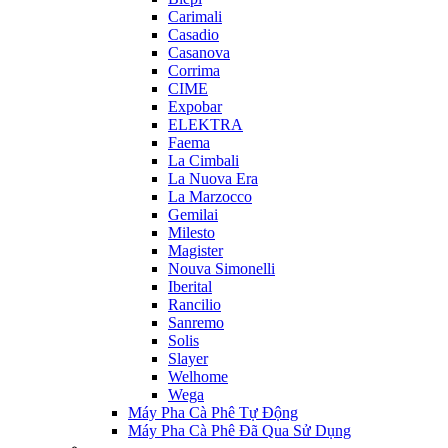
Carimali
Casadio
Casanova
Corrima
CIME
Expobar
ELEKTRA
Faema
La Cimbali
La Nuova Era
La Marzocco
Gemilai
Milesto
Magister
Nouva Simonelli
Iberital
Rancilio
Sanremo
Solis
Slayer
Welhome
Wega
Máy Pha Cà Phê Tự Động
Máy Pha Cà Phê Đã Qua Sử Dụng