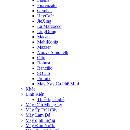
Faema
Fiorenzato
Gemilai
HeyCafe
JieXing
La Marzocco
LingDong
Macap
MahlKonig
Mazzer
Nuova Simonelli
Otto
Robust
Rancilio
SOLIS
Promix
Máy Xay Cà Phê Mini
Khác
Linh Kiện
Thiết bị cà phê
Máy Dán Miệng Ly
Máy Ép Trái Cây
Máy Làm Đá
Máy định lượng
Máy Đun Nước