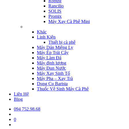
Robust
Rancilio
SOLIS
Promix
Máy Xay Cà Phê Mini
Khác
Linh Kiện
Thiết bị cà phê
Máy Dán Miệng Ly
Máy Ép Trái Cây
Máy Làm Đá
Máy định lượng
Máy Đun Nước
Máy Xay Sinh Tố
Máy Pha – Xay Trà
Dụng Cụ Barista
Thuốc Vệ Sinh Máy Cà Phê
Liên Hệ
Blog
094 752.98.68
0