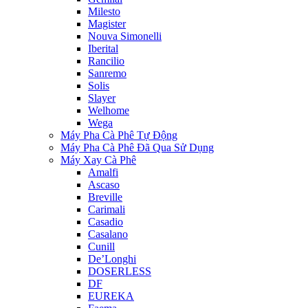
Milesto
Magister
Nouva Simonelli
Iberital
Rancilio
Sanremo
Solis
Slayer
Welhome
Wega
Máy Pha Cà Phê Tự Động
Máy Pha Cà Phê Đã Qua Sử Dụng
Máy Xay Cà Phê
Amalfi
Ascaso
Breville
Carimali
Casadio
Casalano
Cunill
De’Longhi
DOSERLESS
DF
EUREKA