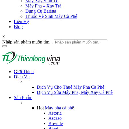
Máy Xay Sinh Tố
Máy Pha – Xay Trà
Dụng Cụ Barista
Thuốc Vệ Sinh Máy Cà Phê
Liên Hệ
Blog
×
Nhập sản phẩm muốn tìm...
Giới Thiệu
Dịch Vụ
Dịch Vụ Cho Thuê Máy Pha Cà Phê
Dịch Vụ Sửa Máy Pha, Máy Xay Cà Phê
Sản Phẩm
Hot
Máy pha cà phê
Astoria
Ascaso
Breville
Biepi