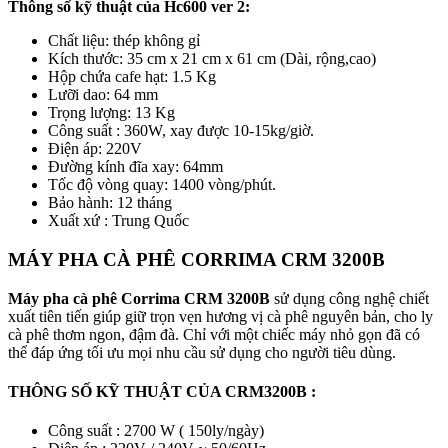
Thông số kỹ thuật của Hc600 ver 2:
Chất liệu: thép không gỉ
Kích thước: 35 cm x 21 cm x 61 cm (Dài, rộng,cao)
Hộp chứa cafe hạt: 1.5 Kg
Lưỡi dao: 64 mm
Trọng lượng: 13 Kg
Công suất : 360W, xay được 10-15kg/giờ.
Điện áp: 220V
Đường kính đĩa xay: 64mm
Tốc độ vòng quay: 1400 vòng/phút.
Bảo hành: 12 tháng
Xuất xứ : Trung Quốc
MÁY PHA CÀ PHÊ CORRIMA CRM 3200B
Máy pha cà phê Corrima CRM 3200B
sử dụng công nghệ chiết
xuất tiên tiến giúp giữ trọn vẹn hương vị cà phê nguyên bản, cho ly
cà phê thơm ngon, đậm đà. Chỉ với một chiếc máy nhỏ gọn đã có
thể đáp ứng tối ưu mọi nhu cầu sử dụng cho người tiêu dùng.
THÔNG SỐ KỸ THUẬT CỦA CRM3200B :
Công suất : 2700 W ( 150ly/ngày)