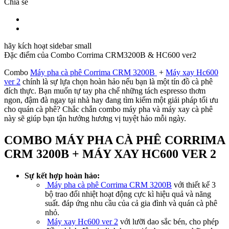
Chia sẻ
hãy kích hoạt sidebar small
Đặc điểm của
Combo Corrima CRM3200B & HC600 ver2
Combo
Máy pha cà phê Corrima CRM 3200B
+
Máy xay Hc600
ver 2
chính là sự lựa chọn hoàn hảo nếu bạn là một tín đồ cà phê
đích thực. Bạn muốn tự tay pha chế những tách espresso thơm
ngon, đậm đà ngay tại nhà hay đang tìm kiếm một giải pháp tối ưu
cho quán cà phê? Chắc chắn combo máy pha và máy xay cà phê
này sẽ giúp bạn tận hưởng hương vị tuyệt hảo mỗi ngày.
COMBO MÁY PHA CÀ PHÊ CORRIMA
CRM 3200B + M
ÁY XAY HC600 VER 2
Sự kết hợp hoàn hảo:
Máy pha cà phê Corrima CRM 3200B
với thiết kế 3
bộ trao đổi nhiệt hoạt động cực kì hiệu quả và năng
suất. đáp ứng nhu cầu của cả gia đình và quán cà phê
nhỏ.
Máy xay Hc600 ver 2
với lưỡi dao sắc bén, cho phép