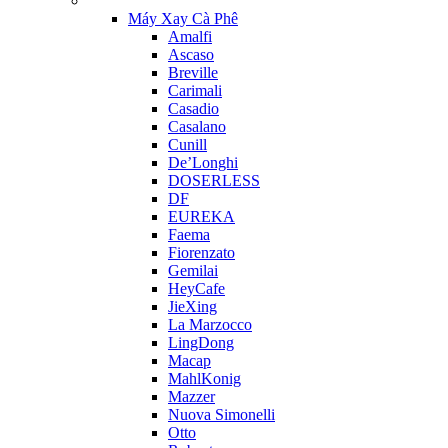
Máy Xay Cà Phê
Amalfi
Ascaso
Breville
Carimali
Casadio
Casalano
Cunill
De’Longhi
DOSERLESS
DF
EUREKA
Faema
Fiorenzato
Gemilai
HeyCafe
JieXing
La Marzocco
LingDong
Macap
MahlKonig
Mazzer
Nuova Simonelli
Otto