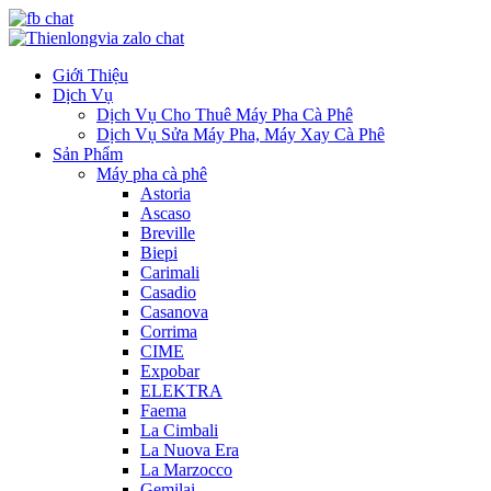
Giới Thiệu
Dịch Vụ
Dịch Vụ Cho Thuê Máy Pha Cà Phê
Dịch Vụ Sửa Máy Pha, Máy Xay Cà Phê
Sản Phẩm
Máy pha cà phê
Astoria
Ascaso
Breville
Biepi
Carimali
Casadio
Casanova
Corrima
CIME
Expobar
ELEKTRA
Faema
La Cimbali
La Nuova Era
La Marzocco
Gemilai