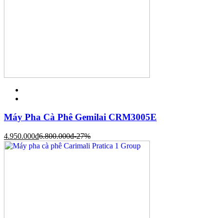
Máy Pha Cà Phê Gemilai CRM3005E
4.950.000
đ
6.800.000
đ
-27%