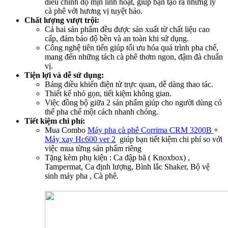
điều chỉnh độ mịn linh hoạt, giúp bạn tạo ra những ly
cà phê với hương vị tuyệt hảo.
Chất lượng vượt trội:
Cả hai sản phẩm đều được sản xuất từ chất liệu cao
cấp, đảm bảo độ bền và an toàn khi sử dụng.
Công nghệ tiên tiến giúp tối ưu hóa quá trình pha chế,
mang đến những tách cà phê thơm ngon, đậm đà chuẩn
vị.
Tiện lợi và dễ sử dụng:
Bảng điều khiển điện tử trực quan, dễ dàng thao tác.
Thiết kế nhỏ gọn, tiết kiệm không gian.
Việc đồng bộ giữa 2 sản phẩm giúp cho người dùng có
thể pha chế một cách nhanh chóng.
Tiết kiệm chi phí:
Mua Combo
Máy pha cà phê Corrima CRM 3200B
+
Máy xay Hc600 ver 2
giúp bạn tiết kiệm chi phí so với
việc mua từng sản phẩm riêng
Tặng kèm phụ kiện : Ca đập bã ( Knoxbox) ,
Tampermat, Ca định lượng, Bình lắc Shaker, Bộ vệ
sinh máy pha , Cà phê.