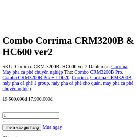
Combo Corrima CRM3200B &
HC600 ver2
SKU:
Corrima- CRM-3200B- HC600 ver 2
Danh mục:
Corrima
,
Máy pha cà phê chuyên nghiệp
Thẻ:
Combo CRM3200B Pro
,
Combo CRM3200B Pro + LD020
,
Corrima
,
Corrima CRM3200B
,
máy pha cà phê 1 group
,
máy pha cà phê cho quán
,
may pha cà phê
chuyên nghiệp
Giá
Giá
19.500.000
đ
17.900.000
đ
gốc
hiện
Số
-
là:
tại
lượng
19.500.000đ.
là:
17.900.000đ.
+
Mua ngay
Thêm vào giỏ hàng