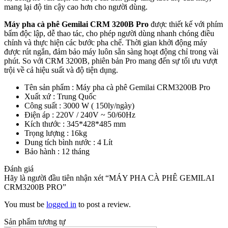
mang lại độ tin cậy cao hơn cho người dùng.
Máy pha cà phê Gemilai CRM 3200B Pro
được thiết kế với phím
bấm độc lập, dễ thao tác, cho phép người dùng nhanh chóng điều
chỉnh và thực hiện các bước pha chế. Thời gian khởi động máy
được rút ngắn, đảm bảo máy luôn sẵn sàng hoạt động chỉ trong vài
phút. So với CRM 3200B, phiên bản Pro mang đến sự tối ưu vượt
trội về cả hiệu suất và độ tiện dụng.
Tên sản phẩm : Máy pha cà phê Gemilai CRM3200B Pro
Xuất xứ : Trung Quốc
Công suất : 3000 W ( 150ly/ngày)
Điện áp : 220V / 240V ~ 50/60Hz
Kích thước : 345*428*485 mm
Trọng lượng : 16kg
Dung tích bình nước : 4 Lít
Bảo hành : 12 tháng
Đánh giá
Hãy là người đầu tiên nhận xét “MÁY PHA CÀ PHÊ GEMILAI
CRM3200B PRO”
You must be
logged in
to post a review.
Sản phẩm tương tự