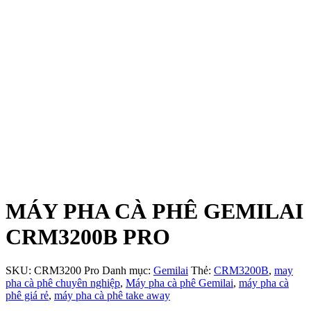
MÁY PHA CÀ PHÊ GEMILAI
CRM3200B PRO
SKU:
CRM3200 Pro
Danh mục:
Gemilai
Thẻ:
CRM3200B
,
may
pha cà phê chuyên nghiệp
,
Máy pha cà phê Gemilai
,
máy pha cà
phê giá rẻ
,
máy pha cà phê take away