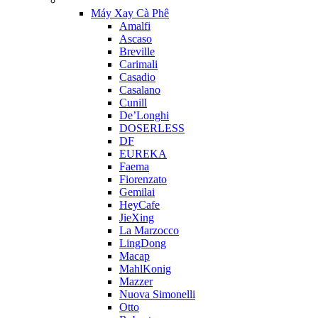
Máy Xay Cà Phê
Amalfi
Ascaso
Breville
Carimali
Casadio
Casalano
Cunill
De’Longhi
DOSERLESS
DF
EUREKA
Faema
Fiorenzato
Gemilai
HeyCafe
JieXing
La Marzocco
LingDong
Macap
MahlKonig
Mazzer
Nuova Simonelli
Otto