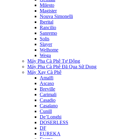
Milesto
Magister
Nouva Simonelli
Iberital
Rancilio
Sanremo
Solis
Slayer
Welhome
Wega
Máy Pha Cà Phê Tự Động
Máy Pha Cà Phê Đã Qua Sử Dụng
Máy Xay Cà Phê
Amalfi
Ascaso
Breville
Carimali
Casadio
Casalano
Cunill
De’Longhi
DOSERLESS
DF
EUREKA