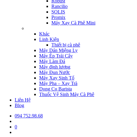
Robust
Rancilio
SOLIS
Promix
Máy Xay Cà Phê Mini
Khác
Linh Kiện
Thiết bị cà phê
Máy Dán Miệng Ly
Máy Ép Trái Cây
Máy Làm Đá
Máy định lượng
Máy Đun Nước
Máy Xay Sinh Tố
Máy Pha – Xay Trà
Dụng Cụ Barista
Thuốc Vệ Sinh Máy Cà Phê
Liên Hệ
Blog
094 752.98.68
0