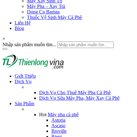
Máy Xay Sinh Tố
Máy Pha – Xay Trà
Dụng Cụ Barista
Thuốc Vệ Sinh Máy Cà Phê
Liên Hệ
Blog
×
Nhập sản phẩm muốn tìm...
Giới Thiệu
Dịch Vụ
Dịch Vụ Cho Thuê Máy Pha Cà Phê
Dịch Vụ Sửa Máy Pha, Máy Xay Cà Phê
Sản Phẩm
Hot
Máy pha cà phê
Astoria
Ascaso
Breville
Biepi