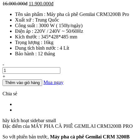
Giá
Giá
16.000.000
đ
11.900.000
đ
gốc
hiện
Tên sản phẩm : Máy pha cà phê Gemilai CRM3200B Pro
là:
tại
Xuất xứ : Trung Quốc
16.000.000đ.
là:
Công suất : 3000 W ( 150ly/ngày)
11.900.000đ.
Điện áp : 220V / 240V ~ 50/60Hz
Kích thước : 345*428*485 mm
Trọng lượng : 16kg
Dung tích bình nước : 4 Lít
Bảo hành : 12 tháng
Số
-
lượng
+
Mua ngay
Thêm vào giỏ hàng
Chia sẻ
hãy kích hoạt sidebar small
Đặc điểm của
MÁY PHA CÀ PHÊ GEMILAI CRM3200B PRO
So với phiên bản trước,
Máy pha cà phê Gemilai CRM 3200B