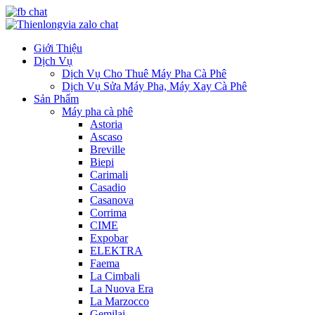
Giới Thiệu
Dịch Vụ
Dịch Vụ Cho Thuê Máy Pha Cà Phê
Dịch Vụ Sửa Máy Pha, Máy Xay Cà Phê
Sản Phẩm
Máy pha cà phê
Astoria
Ascaso
Breville
Biepi
Carimali
Casadio
Casanova
Corrima
CIME
Expobar
ELEKTRA
Faema
La Cimbali
La Nuova Era
La Marzocco
Gemilai