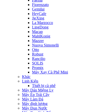
Faema
Fiorenzato
Gemilai
HeyCafe
JieXing
La Marzocco
LingDong
Macap
MahlKonig
Mazzer
Nuova Simonelli
Otto
Robust
Rancilio
SOLIS
Promix
Máy Xay Cà Phê Mini
Khác
Linh Kiện
Thiết bị cà phê
Máy Dán Miệng Ly
Máy Ép Trái Cây
Máy Làm Đá
Máy định lượng
Máy Đun Nước