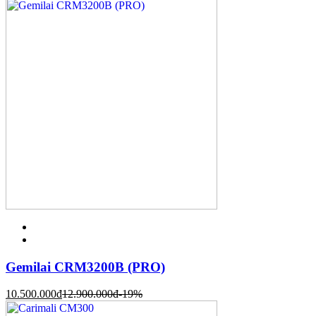
Gemilai CRM3200B (PRO)
10.500.000
đ
12.900.000
đ
-19%