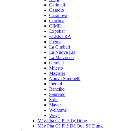
Carimali
Casadio
Casanova
Corrima
CIME
Expobar
ELEKTRA
Faema
La Cimbali
La Nuova Era
La Marzocco
Gemilai
Milesto
Magister
Nouva Simonelli
Iberital
Rancilio
Sanremo
Solis
Slayer
Welhome
Wega
Máy Pha Cà Phê Tự Động
Máy Pha Cà Phê Đã Qua Sử Dụng