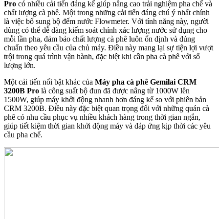
Pro
có nhiều cải tiến đáng kể giúp nâng cao trải nghiệm pha chế và
chất lượng cà phê. Một trong những cải tiến đáng chú ý nhất chính
là việc bổ sung bộ đếm nước Flowmeter. Với tính năng này, người
dùng có thể dễ dàng kiểm soát chính xác lượng nước sử dụng cho
mỗi lần pha, đảm bảo chất lượng cà phê luôn ổn định và đúng
chuẩn theo yêu cầu của chủ máy. Điều này mang lại sự tiện lợi vượt
trội trong quá trình vận hành, đặc biệt khi cần pha cà phê với số
lượng lớn.
Một cải tiến nổi bật khác của
Máy pha cà phê Gemilai CRM
3200B Pro
là công suất bộ đun đã được nâng từ 1000W lên
1500W, giúp máy khởi động nhanh hơn đáng kể so với phiên bản
CRM 3200B. Điều này đặc biệt quan trọng đối với những quán cà
phê có nhu cầu phục vụ nhiều khách hàng trong thời gian ngắn,
giúp tiết kiệm thời gian khởi động máy và đáp ứng kịp thời các yêu
cầu pha chế.