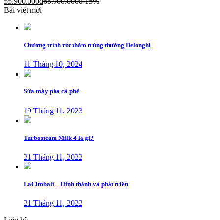
55.900.000
đ
65.900.000
đ
-15%
Bài viết mới
Chương trình rút thăm trúng thưởng Delonghi
11 Tháng 10, 2024
Sửa máy pha cà phê
19 Tháng 11, 2023
Turbosteam Milk 4 là gì?
21 Tháng 11, 2022
LaCimbali – Hình thành và phát triển
21 Tháng 11, 2022
Liên hệ