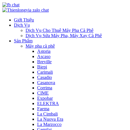
Giới Thiệu
Dịch Vụ
Dịch Vụ Cho Thuê Máy Pha Cà Phê
Dịch Vụ Sửa Máy Pha, Máy Xay Cà Phê
Sản Phẩm
Máy pha cà phê
Astoria
Ascaso
Breville
Biepi
Carimali
Casadio
Casanova
Corrima
CIME
Expobar
ELEKTRA
Faema
La Cimbali
La Nuova Era
La Marzocco
Gemilai