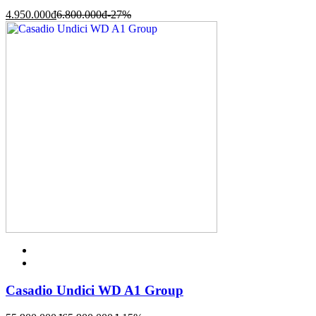
4.950.000
đ
6.800.000
đ
-27%
Casadio Undici WD A1 Group