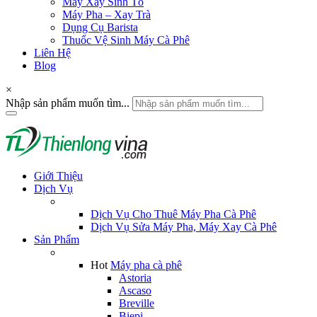
Máy Xay Sinh Tố
Máy Pha – Xay Trà
Dụng Cụ Barista
Thuốc Vệ Sinh Máy Cà Phê
Liên Hệ
Blog
×
Nhập sản phẩm muốn tìm...
Giới Thiệu
Dịch Vụ
Dịch Vụ Cho Thuê Máy Pha Cà Phê
Dịch Vụ Sửa Máy Pha, Máy Xay Cà Phê
Sản Phẩm
Hot
Máy pha cà phê
Astoria
Ascaso
Breville
Biepi