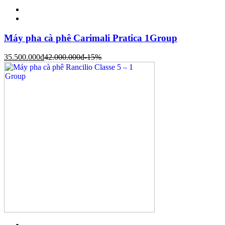
Máy pha cà phê Carimali Pratica 1Group
35.500.000
đ
42.000.000
đ
-15%