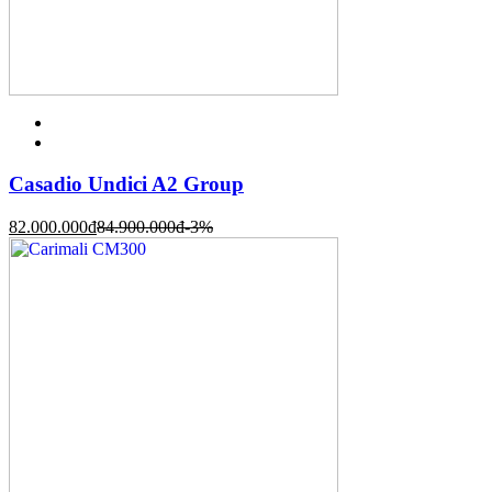
Casadio Undici A2 Group
82.000.000
đ
84.900.000
đ
-3%