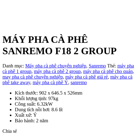
MÁY PHA CÀ PHÊ
SANREMO F18 2 GROUP
Danh mục:
Máy pha cà phê chuyên nghiệp
,
Sanremo
Thẻ:
máy pha
cà phê 1 group
,
máy pha cà phê 2 group
,
máy pha cà phê cho quán
,
may pha cà phê chuyên nghiệp
,
máy pha cà phê giá rẻ
,
máy pha cà
phê take away
,
máy pha cà phê Ý
,
sanremo
Kích thước: 902 x 646.5 x 526mm
Khối lượng tịnh: 97kg
Công suất: 6.32kW
Dung tích nồi hơi: 8.6 lít
Xuất xứ: Ý
Bảo hành: 2 năm
Chia sẻ