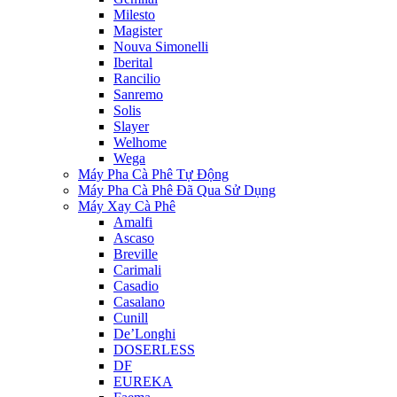
Milesto
Magister
Nouva Simonelli
Iberital
Rancilio
Sanremo
Solis
Slayer
Welhome
Wega
Máy Pha Cà Phê Tự Động
Máy Pha Cà Phê Đã Qua Sử Dụng
Máy Xay Cà Phê
Amalfi
Ascaso
Breville
Carimali
Casadio
Casalano
Cunill
De’Longhi
DOSERLESS
DF
EUREKA