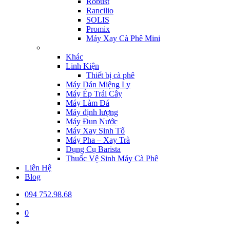
Robust
Rancilio
SOLIS
Promix
Máy Xay Cà Phê Mini
Khác
Linh Kiện
Thiết bị cà phê
Máy Dán Miệng Ly
Máy Ép Trái Cây
Máy Làm Đá
Máy định lượng
Máy Đun Nước
Máy Xay Sinh Tố
Máy Pha – Xay Trà
Dụng Cụ Barista
Thuốc Vệ Sinh Máy Cà Phê
Liên Hệ
Blog
094 752.98.68
0