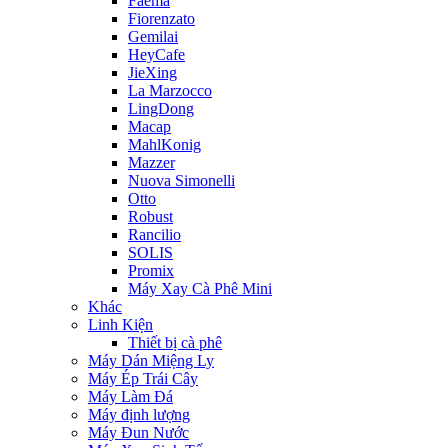
Faema
Fiorenzato
Gemilai
HeyCafe
JieXing
La Marzocco
LingDong
Macap
MahlKonig
Mazzer
Nuova Simonelli
Otto
Robust
Rancilio
SOLIS
Promix
Máy Xay Cà Phê Mini
Khác
Linh Kiện
Thiết bị cà phê
Máy Dán Miệng Ly
Máy Ép Trái Cây
Máy Làm Đá
Máy định lượng
Máy Đun Nước