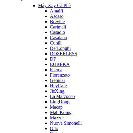
Máy Xay Cà Phê
Amalfi
Ascaso
Breville
Carimali
Casadio
Casalano
Cunill
De’Longhi
DOSERLESS
DF
EUREKA
Faema
Fiorenzato
Gemilai
HeyCafe
JieXing
La Marzocco
LingDong
Macap
MahlKonig
Mazzer
Nuova Simonelli
Otto