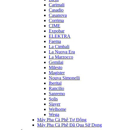
Carimali
Casadio
Casanova
Corrima
CIME
Expobar
ELEKTRA
Faema
La Cimbali
La Nuova Era
La Marzocco
Gemilai
Milesto
Magister
Nouva Simonelli
Iberital
Rancilio
Sanremo
Solis
Slayer
Welhome
Wega
Máy Pha Cà Phê Tự Động
Máy Pha Cà Phê Đã Qua Sử Dụng