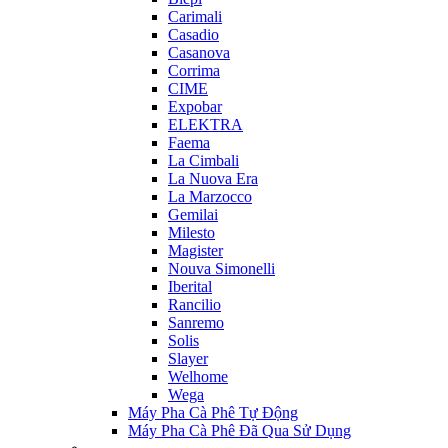
Carimali
Casadio
Casanova
Corrima
CIME
Expobar
ELEKTRA
Faema
La Cimbali
La Nuova Era
La Marzocco
Gemilai
Milesto
Magister
Nouva Simonelli
Iberital
Rancilio
Sanremo
Solis
Slayer
Welhome
Wega
Máy Pha Cà Phê Tự Động
Máy Pha Cà Phê Đã Qua Sử Dụng