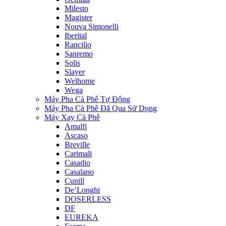
Milesto
Magister
Nouva Simonelli
Iberital
Rancilio
Sanremo
Solis
Slayer
Welhome
Wega
Máy Pha Cà Phê Tự Động
Máy Pha Cà Phê Đã Qua Sử Dụng
Máy Xay Cà Phê
Amalfi
Ascaso
Breville
Carimali
Casadio
Casalano
Cunill
De’Longhi
DOSERLESS
DF
EUREKA