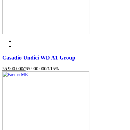
Casadio Undici WD A1 Group
55.900.000
đ
65.900.000
đ
-15%