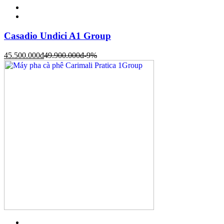
Casadio Undici A1 Group
45.500.000
đ
49.900.000
đ
-9%