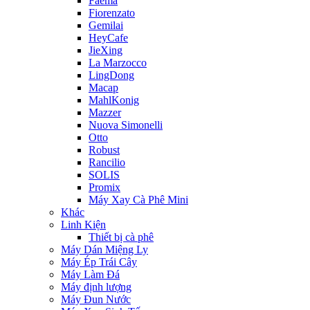
Faema
Fiorenzato
Gemilai
HeyCafe
JieXing
La Marzocco
LingDong
Macap
MahlKonig
Mazzer
Nuova Simonelli
Otto
Robust
Rancilio
SOLIS
Promix
Máy Xay Cà Phê Mini
Khác
Linh Kiện
Thiết bị cà phê
Máy Dán Miệng Ly
Máy Ép Trái Cây
Máy Làm Đá
Máy định lượng
Máy Đun Nước