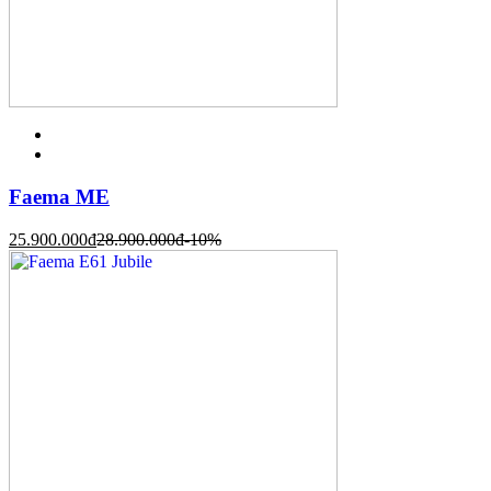
Faema ME
25.900.000
đ
28.900.000
đ
-10%