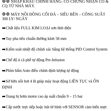
🛑🛑 NHẬP KHẪU CHÍNH HÃNG- CÓ CHỨNG NHẬN CO &
CQ TỪ NHÀ MÁY.
🛑🛑 MÁY NỒI ĐỒNG CỐI ĐÁ – SIÊU BÊN – CÔNG SUẤT
300 LY/ NGÀY
➡️Chất liệu FULL KIM LOẠI sơn tĩnh điện
➡️Tay pha tiêu chuẩn đường kính 58 mm
➡️Kiểm soát nhiệt độ chính xác bằng hệ thống PID Control System
➡️Chế độ ủ cà phê tự động Pre-Infusion
➡️Phím bấm Auto điều chỉnh định lượng tự động
➡️Sở hữu nồi hơi 4 lít giúp máy hoạt động LIÊN TỤC và ỔN
ĐỊNH
➡️Trang bị bơm motor cao áp suất chuẩn 9 – 15 bar
➡️Cấp nước trực tiếp hoặc hút từ bình với SENSOR cảm biến mực