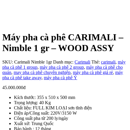
Máy pha cà phê CARIMALI –
Nimble 1 gr – WOOD ASSY
SKU:
Carimali Nimble 1gr
Danh mục:
Carimali
Thẻ:
carimali
,
máy
pha cà phê 1 group
,
máy pha cà phê 2 group
,
máy pha cà phê cho
quán
,
may pha cà phê chuyên nghiệp
,
máy pha cà phê giá rẻ
,
máy
pha cà phê take away
,
máy pha cà phê Ý
45.000.000
đ
Kích thước: 355 x 510 x 500 mm
Trọng lượng: 40 Kg
Chất liệu: FULL KIM LOẠI sơn tĩnh điện
Điện áp/Công suất: 220V/3150 W
Công suất pha từ 200 ly/ngày
Xuất xứ: Trung Quốc
Bảo hành : 12 tháng