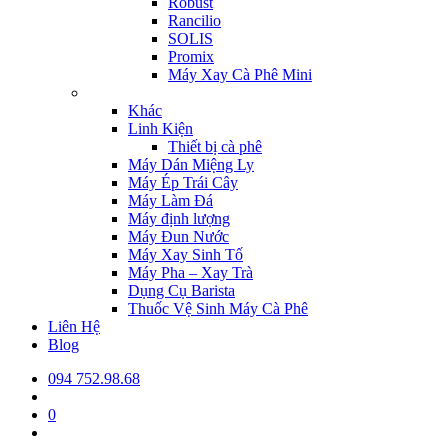
Robust
Rancilio
SOLIS
Promix
Máy Xay Cà Phê Mini
Khác
Linh Kiện
Thiết bị cà phê
Máy Dán Miệng Ly
Máy Ép Trái Cây
Máy Làm Đá
Máy định lượng
Máy Đun Nước
Máy Xay Sinh Tố
Máy Pha – Xay Trà
Dụng Cụ Barista
Thuốc Vệ Sinh Máy Cà Phê
Liên Hệ
Blog
094 752.98.68
0