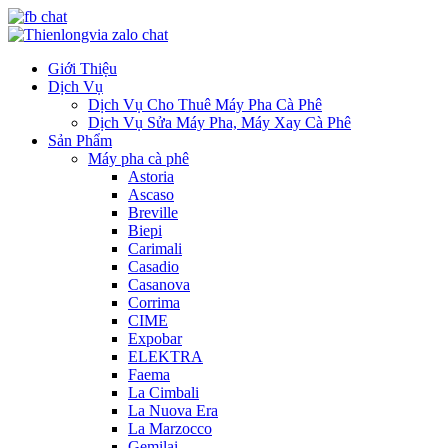
Giới Thiệu
Dịch Vụ
Dịch Vụ Cho Thuê Máy Pha Cà Phê
Dịch Vụ Sửa Máy Pha, Máy Xay Cà Phê
Sản Phẩm
Máy pha cà phê
Astoria
Ascaso
Breville
Biepi
Carimali
Casadio
Casanova
Corrima
CIME
Expobar
ELEKTRA
Faema
La Cimbali
La Nuova Era
La Marzocco
Gemilai