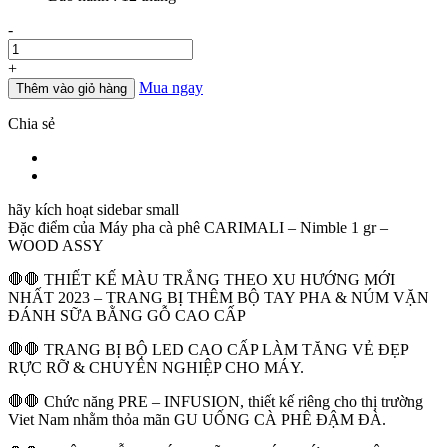
Số
-
lượng
+
Mua ngay
Thêm vào giỏ hàng
Chia sẻ
hãy kích hoạt sidebar small
Đặc điểm của
Máy pha cà phê CARIMALI – Nimble 1 gr –
WOOD ASSY
🛑🛑 THIẾT KẾ MÀU TRẮNG THEO XU HƯỚNG MỚI
NHẤT 2023 – TRANG BỊ THÊM BỘ TAY PHA & NÚM VẶN
ĐÁNH SỮA BẰNG GỖ CAO CẤP
🛑🛑 TRANG BỊ BỘ LED CAO CẤP LÀM TĂNG VẺ ĐẸP
RỰC RỠ & CHUYÊN NGHIỆP CHO MÁY.
🛑🛑 Chức năng PRE – INFUSION, thiết kế riêng cho thị trường
Viet Nam nhằm thỏa mãn GU UỐNG CÀ PHÊ ĐẬM ĐÀ.