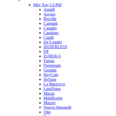
Máy Xay Cà Phê
Amalfi
Ascaso
Breville
Carimali
Casadio
Casalano
Cunill
De’Longhi
DOSERLESS
DF
EUREKA
Faema
Fiorenzato
Gemilai
HeyCafe
JieXing
La Marzocco
LingDong
Macap
MahlKonig
Mazzer
Nuova Simonelli
Otto