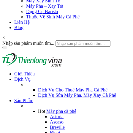
Máy Xay Sinh Tố
Máy Pha – Xay Trà
Dụng Cụ Barista
Thuốc Vệ Sinh Máy Cà Phê
Liên Hệ
Blog
×
Nhập sản phẩm muốn tìm...
Giới Thiệu
Dịch Vụ
Dịch Vụ Cho Thuê Máy Pha Cà Phê
Dịch Vụ Sửa Máy Pha, Máy Xay Cà Phê
Sản Phẩm
Hot
Máy pha cà phê
Astoria
Ascaso
Breville
Biepi