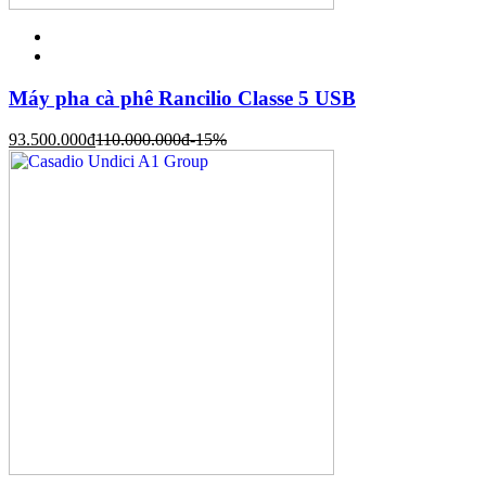
Máy pha cà phê Rancilio Classe 5 USB
93.500.000
đ
110.000.000
đ
-15%