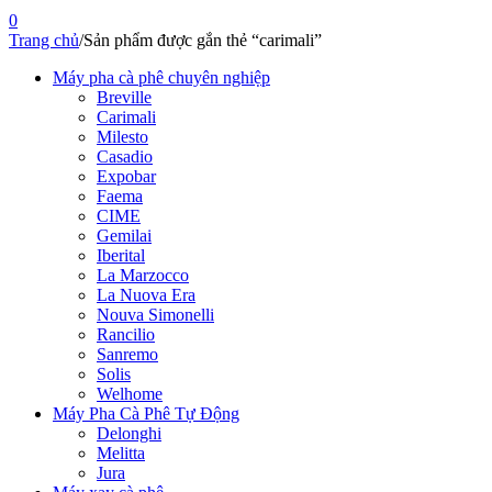
0
Trang chủ
/
Sản phẩm được gắn thẻ “carimali”
Máy pha cà phê chuyên nghiệp
Breville
Carimali
Milesto
Casadio
Expobar
Faema
CIME
Gemilai
Iberital
La Marzocco
La Nuova Era
Nouva Simonelli
Rancilio
Sanremo
Solis
Welhome
Máy Pha Cà Phê Tự Động
Delonghi
Melitta
Jura