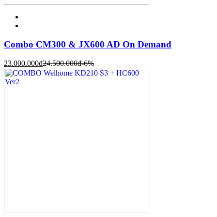
Combo CM300 & JX600 AD On Demand
23.000.000
đ
24.500.000
đ
-6%