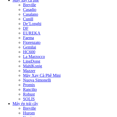
Máy xay cà phê
Breville
Casadio
Casalano
Cunill
De’Longhi
DF
EUREKA
Faema
Fiorenzato
Gemilai
HC600
La Marzocco
LingDong
MahlKonig
Mazzer
Máy Xay Cà Phê Mini
Nuova Simonelli
Promix
Rancilio
Robust
SOLIS
Máy ép trái cây
Breville
Hurom