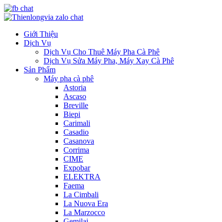
Giới Thiệu
Dịch Vụ
Dịch Vụ Cho Thuê Máy Pha Cà Phê
Dịch Vụ Sửa Máy Pha, Máy Xay Cà Phê
Sản Phẩm
Máy pha cà phê
Astoria
Ascaso
Breville
Biepi
Carimali
Casadio
Casanova
Corrima
CIME
Expobar
ELEKTRA
Faema
La Cimbali
La Nuova Era
La Marzocco
Gemilai