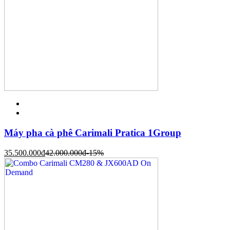
Máy pha cà phê Carimali Pratica 1Group
35.500.000
đ
42.000.000
đ
-15%