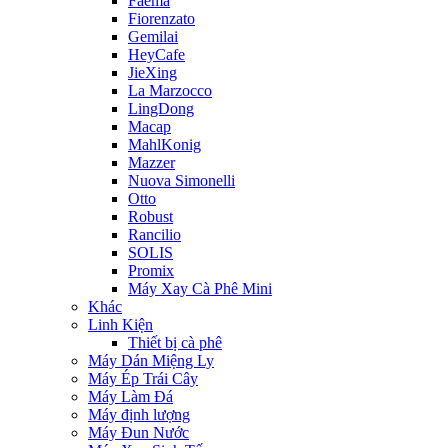
Faema
Fiorenzato
Gemilai
HeyCafe
JieXing
La Marzocco
LingDong
Macap
MahlKonig
Mazzer
Nuova Simonelli
Otto
Robust
Rancilio
SOLIS
Promix
Máy Xay Cà Phê Mini
Khác
Linh Kiện
Thiết bị cà phê
Máy Dán Miệng Ly
Máy Ép Trái Cây
Máy Làm Đá
Máy định lượng
Máy Đun Nước