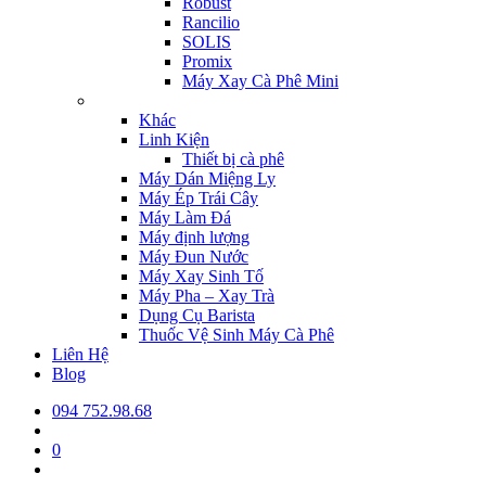
Robust
Rancilio
SOLIS
Promix
Máy Xay Cà Phê Mini
Khác
Linh Kiện
Thiết bị cà phê
Máy Dán Miệng Ly
Máy Ép Trái Cây
Máy Làm Đá
Máy định lượng
Máy Đun Nước
Máy Xay Sinh Tố
Máy Pha – Xay Trà
Dụng Cụ Barista
Thuốc Vệ Sinh Máy Cà Phê
Liên Hệ
Blog
094 752.98.68
0