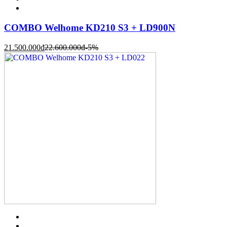
COMBO Welhome KD210 S3 + LD900N
21.500.000
đ
22.600.000
đ
-5%