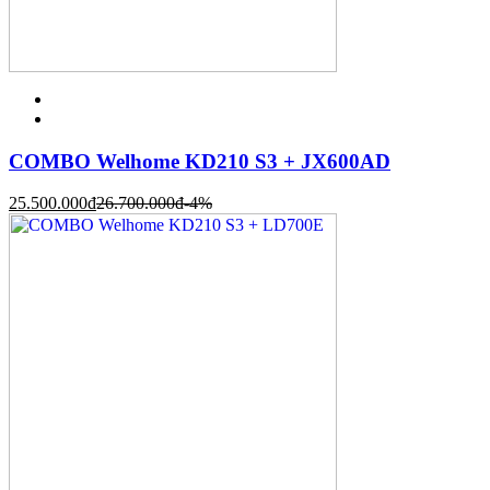
COMBO Welhome KD210 S3 + JX600AD
25.500.000
đ
26.700.000
đ
-4%