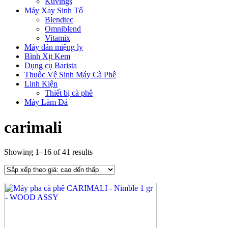
Kuvings
Máy Xay Sinh Tố
Blendtec
Omniblend
Vitamix
Máy dán miệng ly
Bình Xịt Kem
Dụng cụ Barista
Thuốc Vệ Sinh Máy Cà Phê
Linh Kiện
Thiết bị cà phê
Máy Làm Đá
carimali
Showing 1–16 of 41 results