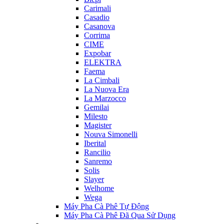
Carimali
Casadio
Casanova
Corrima
CIME
Expobar
ELEKTRA
Faema
La Cimbali
La Nuova Era
La Marzocco
Gemilai
Milesto
Magister
Nouva Simonelli
Iberital
Rancilio
Sanremo
Solis
Slayer
Welhome
Wega
Máy Pha Cà Phê Tự Động
Máy Pha Cà Phê Đã Qua Sử Dụng