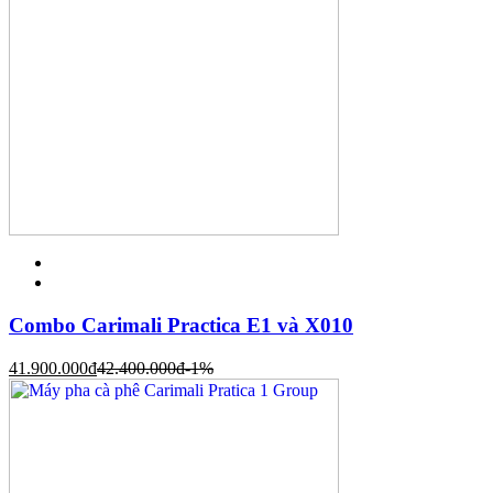
Combo Carimali Practica E1 và X010
41.900.000
đ
42.400.000
đ
-1%