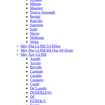
Milesto
Magister
Nouva Simonelli
Iberital
Rancilio
Sanremo
Solis
Slayer
Welhome
Wega
Máy Pha Cà Phê Tự Động
Máy Pha Cà Phê Đã Qua Sử Dụng
Máy Xay Cà Phê
Amalfi
Ascaso
Breville
Carimali
Casadio
Casalano
Cunill
De’Longhi
DOSERLESS
DF
EUREKA