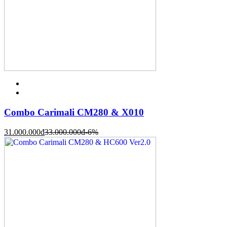
Combo Carimali CM280 & X010
31.000.000
đ
33.000.000
đ
-6%