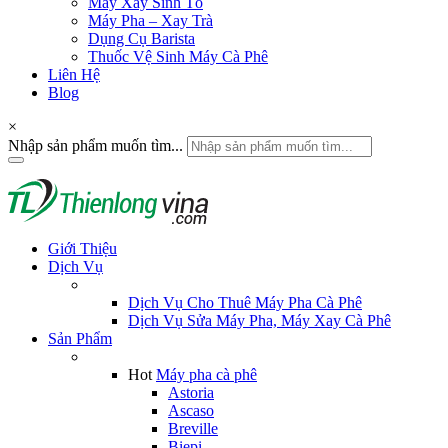
Máy Xay Sinh Tố
Máy Pha – Xay Trà
Dụng Cụ Barista
Thuốc Vệ Sinh Máy Cà Phê
Liên Hệ
Blog
×
Nhập sản phẩm muốn tìm...
Giới Thiệu
Dịch Vụ
Dịch Vụ Cho Thuê Máy Pha Cà Phê
Dịch Vụ Sửa Máy Pha, Máy Xay Cà Phê
Sản Phẩm
Hot
Máy pha cà phê
Astoria
Ascaso
Breville
Biepi