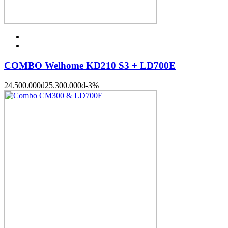
COMBO Welhome KD210 S3 + LD700E
24.500.000
đ
25.300.000
đ
-3%