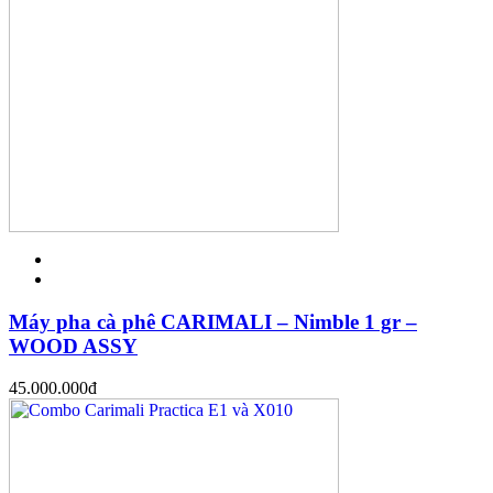
Máy pha cà phê CARIMALI – Nimble 1 gr –
WOOD ASSY
45.000.000
đ