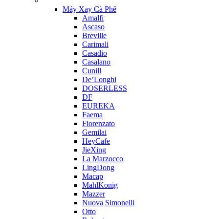
Máy Xay Cà Phê
Amalfi
Ascaso
Breville
Carimali
Casadio
Casalano
Cunill
De’Longhi
DOSERLESS
DF
EUREKA
Faema
Fiorenzato
Gemilai
HeyCafe
JieXing
La Marzocco
LingDong
Macap
MahlKonig
Mazzer
Nuova Simonelli
Otto