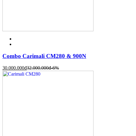
Combo Carimali CM280 & 900N
30.000.000
đ
32.000.000
đ
-6%