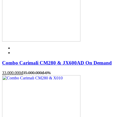
Combo Carimali CM280 & JX600AD On Demand
33.000.000
đ
35.000.000
đ
-6%