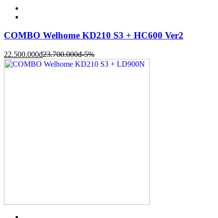
COMBO Welhome KD210 S3 + HC600 Ver2
22.500.000
đ
23.700.000
đ
-5%