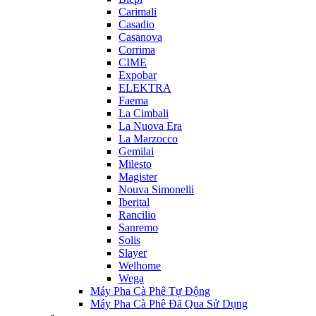
Carimali
Casadio
Casanova
Corrima
CIME
Expobar
ELEKTRA
Faema
La Cimbali
La Nuova Era
La Marzocco
Gemilai
Milesto
Magister
Nouva Simonelli
Iberital
Rancilio
Sanremo
Solis
Slayer
Welhome
Wega
Máy Pha Cà Phê Tự Động
Máy Pha Cà Phê Đã Qua Sử Dụng