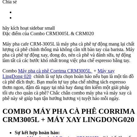
Chia sẻ
hãy kích hoạt sidebar small
Đặc điểm của
Combo CRM3005L & CRM020
Máy pha cafe CRM-3005L là máy pha cà phê tự động mang lại chất
lượng cà phê chính thống mà không cần tới bàn tay của barista. Máy
pha cà phê tự động xay, đong đo, nén cà phê và đánh sữa, tự động
làm tất cả các bước khó nhất trong việc pha chế espresso bằng tay.
Combo
Máy pha cà phê Corrima CRM3005L
+
Máy xay
LingDong 020
chính là sự lựa chọn hoàn hảo nếu bạn là một tín đồ
cà phê đích thực. Bạn muốn tự tay pha chế những tách espresso
thơm ngon, đậm đà ngay tại nhà hay đang tìm kiếm một giải pháp
tối ưu cho quán cà phê? Chắc chắn combo máy pha và máy xay cà
phê này sẽ giúp bạn tận hưởng hương vị tuyệt hảo mỗi ngày.
COMBO MÁY PHA CÀ PHÊ CORRIMA
CRM3005L + M
ÁY XAY LINGDONG020
Sự kết hợp hoàn hảo: