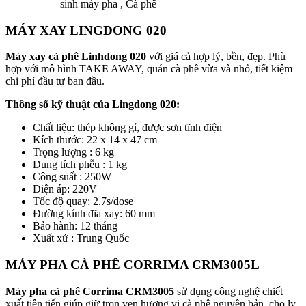
sinh máy pha , Cà phê
MÁY XAY LINGDONG 020
Máy xay cà phê Linhdong 020
với giá cả hợp lý, bền, đẹp. Phù
hợp với mô hình TAKE AWAY, quán cà phê vừa và nhỏ, tiết kiệm
chi phí đầu tư ban đầu.
Thông số kỹ thuật của Lingdong 020:
Chất liệu: thép không gỉ, được sơn tĩnh điện
Kích thước: 22 x 14 x 47 cm
Trọng lượng : 6 kg
Dung tích phễu : 1 kg
Công suất : 250W
Điện áp: 220V
Tốc độ quay: 2.7s/dose
Đường kính đĩa xay: 60 mm
Bảo hành: 12 tháng
Xuất xứ : Trung Quốc
MÁY PHA CÀ PHÊ CORRIMA CRM3005L
Máy pha cà phê Corrima CRM3005
sử dụng công nghệ chiết
xuất tiên tiến giúp giữ trọn vẹn hương vị cà phê nguyên bản, cho ly