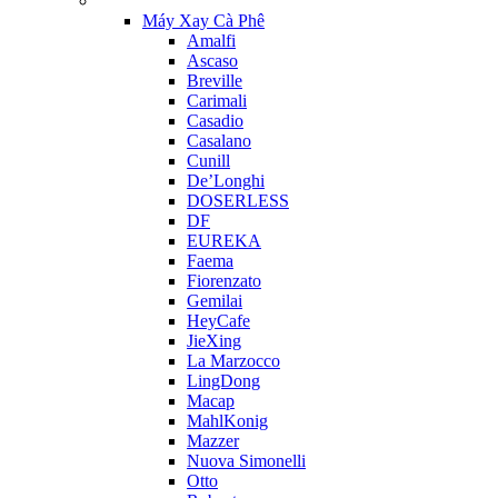
Máy Xay Cà Phê
Amalfi
Ascaso
Breville
Carimali
Casadio
Casalano
Cunill
De’Longhi
DOSERLESS
DF
EUREKA
Faema
Fiorenzato
Gemilai
HeyCafe
JieXing
La Marzocco
LingDong
Macap
MahlKonig
Mazzer
Nuova Simonelli
Otto