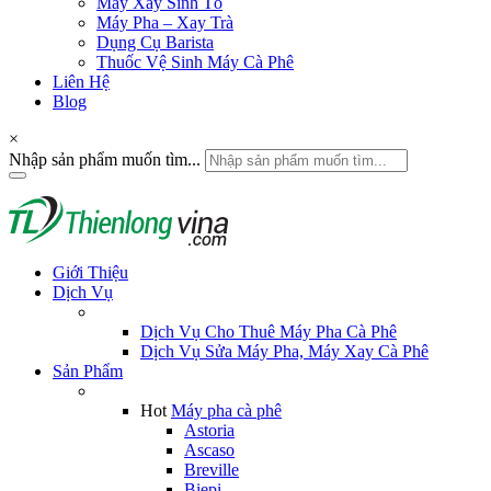
Máy Xay Sinh Tố
Máy Pha – Xay Trà
Dụng Cụ Barista
Thuốc Vệ Sinh Máy Cà Phê
Liên Hệ
Blog
×
Nhập sản phẩm muốn tìm...
Giới Thiệu
Dịch Vụ
Dịch Vụ Cho Thuê Máy Pha Cà Phê
Dịch Vụ Sửa Máy Pha, Máy Xay Cà Phê
Sản Phẩm
Hot
Máy pha cà phê
Astoria
Ascaso
Breville
Biepi