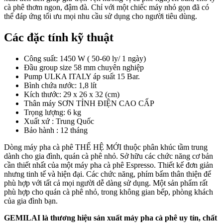
cà phê thơm ngon, đậm đà. Chỉ với một chiếc máy nhỏ gọn đã có
thể đáp ứng tối ưu mọi nhu cầu sử dụng cho người tiêu dùng.
Các đặc tính kỹ thuật
Công suất: 1450 W ( 50-60 ly/ 1 ngày)
Đầu group size 58 mm chuyên nghiệp
Pump ULKA ITALY áp suất 15 Bar.
Bình chứa nước: 1,8 lít
Kích thước: 29 x 26 x 32 (cm)
Thân máy SƠN TỈNH ĐIỆN CAO CẤP
Trọng lượng: 6 kg
Xuất xứ : Trung Quốc
Bảo hành : 12 tháng
Dòng máy pha cà phê THẾ HỆ MỚI thuộc phân khúc tầm trung
dành cho gia đình, quán cà phê nhỏ. Sở hữu các chức năng cơ bản
cần thiết nhất của một máy pha cà phê Espresso. Thiết kế đơn giản
nhưng tinh tế và hiện đại. Các chức năng, phím bấm thân thiện để
phù hợp với tất cả mọi người dễ dàng sử dụng. Một sản phẩm rất
phù hợp cho quán cà phê nhỏ, trong không gian bếp, phòng khách
của gia đình bạn.
GEMILAI là thương hiệu sản xuất máy pha cà phê uy tín, chất