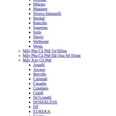
Milesto
Magister
Nouva Simonelli
Iberital
Rancilio
Sanremo
Solis
Slayer
Welhome
Wega
Máy Pha Cà Phê Tự Động
Máy Pha Cà Phê Đã Qua Sử Dụng
Máy Xay Cà Phê
Amalfi
Ascaso
Breville
Carimali
Casadio
Casalano
Cunill
De’Longhi
DOSERLESS
DF
EUREKA