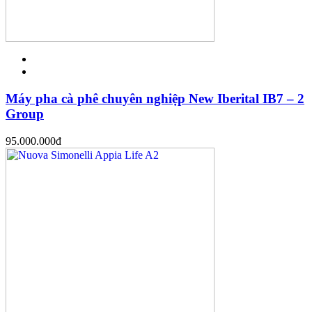
Máy pha cà phê chuyên nghiệp New Iberital IB7 – 2
Group
95.000.000
đ