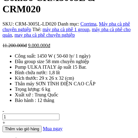
CRM020
SKU:
CRM-3005L-LD020
Danh mục:
Corrima
,
Máy pha cà phê
chuyên nghiệp
Thẻ:
máy pha cà phê 1 group
,
máy pha cà phê cho
quán
,
may pha cà phê chuyên nghiệp
Giá
Giá
11.200.000
đ
9.000.000
đ
gốc
hiện
Công suất: 1450 W ( 50-60 ly/ 1 ngày)
là:
tại
Đầu group size 58 mm chuyên nghiệp
11.200.000đ.
là:
Pump ULKA ITALY áp suất 15 Bar.
9.000.000đ.
Bình chứa nước: 1,8 lít
Kích thước: 29 x 26 x 32 (cm)
Thân máy SƠN TỈNH ĐIỆN CAO CẤP
Trọng lượng: 6 kg
Xuất xứ : Trung Quốc
Bảo hành : 12 tháng
Số
-
lượng
+
Mua ngay
Thêm vào giỏ hàng