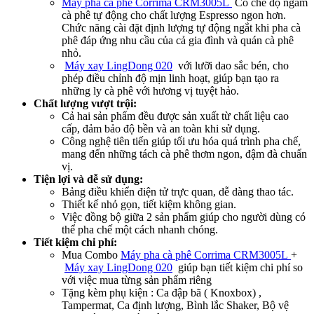
Máy pha cà phê Corrima CRM3005L
Có chế độ ngấm
cà phê tự động cho chất lượng Espresso ngon hơn.
Chức năng cài đặt định lượng tự động ngắt khi pha cà
phê đáp ứng nhu cầu của cả gia đình và quán cà phê
nhỏ.
Máy xay LingDong 020
với lưỡi dao sắc bén, cho
phép điều chỉnh độ mịn linh hoạt, giúp bạn tạo ra
những ly cà phê với hương vị tuyệt hảo.
Chất lượng vượt trội:
Cả hai sản phẩm đều được sản xuất từ chất liệu cao
cấp, đảm bảo độ bền và an toàn khi sử dụng.
Công nghệ tiên tiến giúp tối ưu hóa quá trình pha chế,
mang đến những tách cà phê thơm ngon, đậm đà chuẩn
vị.
Tiện lợi và dễ sử dụng:
Bảng điều khiển điện tử trực quan, dễ dàng thao tác.
Thiết kế nhỏ gọn, tiết kiệm không gian.
Việc đồng bộ giữa 2 sản phẩm giúp cho người dùng có
thể pha chế một cách nhanh chóng.
Tiết kiệm chi phí:
Mua Combo
Máy pha cà phê Corrima CRM3005L
+
Máy xay LingDong 020
giúp bạn tiết kiệm chi phí so
với việc mua từng sản phẩm riêng
Tặng kèm phụ kiện : Ca đập bã ( Knoxbox) ,
Tampermat, Ca định lượng, Bình lắc Shaker, Bộ vệ