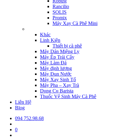
Robust
Rancilio
SOLIS
Promix
Máy Xay Cà Phê Mini
Khác
Linh Kiện
Thiết bị cà phê
Máy Dán Miệng Ly
Máy Ép Trái Cây
Máy Làm Đá
Máy định lượng
Máy Đun Nước
Máy Xay Sinh Tố
Máy Pha – Xay Trà
Dụng Cụ Barista
Thuốc Vệ Sinh Máy Cà Phê
Liên Hệ
Blog
094 752.98.68
0