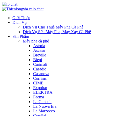
Giới Thiệu
Dịch Vụ
Dịch Vụ Cho Thuê Máy Pha Cà Phê
Dịch Vụ Sửa Máy Pha, Máy Xay Cà Phê
Sản Phẩm
Máy pha cà phê
Astoria
Ascaso
Breville
Biepi
Carimali
Casadio
Casanova
Corrima
CIME
Expobar
ELEKTRA
Faema
La Cimbali
La Nuova Era
La Marzocco
Gemilai