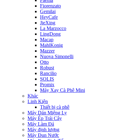
Faema
Fiorenzato
Gemilai
HeyCafe
JieXing
La Marzocco
LingDong
Macap
MahlKonig
Mazzer
Nuova Simonelli
Otto
Robust
Rancilio
SOLIS
Promix
Máy Xay Cà Phê Mini
Khác
Linh Kiện
Thiết bị cà phê
Máy Dán Miệng Ly
Máy Ép Trái Cây
Máy Làm Đá
Máy định lượng
Máy Đun Nước