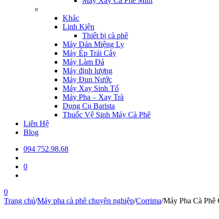
Máy Xay Cà Phê Mini
Khác
Linh Kiện
Thiết bị cà phê
Máy Dán Miệng Ly
Máy Ép Trái Cây
Máy Làm Đá
Máy định lượng
Máy Đun Nước
Máy Xay Sinh Tố
Máy Pha – Xay Trà
Dụng Cụ Barista
Thuốc Vệ Sinh Máy Cà Phê
Liên Hệ
Blog
094 752.98.68
0
0
Trang chủ
/
Máy pha cà phê chuyên nghiệp
/
Corrima
/
Máy Pha Cà Phê