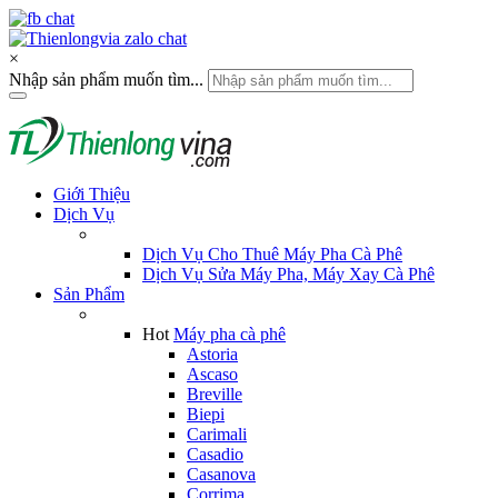
×
Nhập sản phẩm muốn tìm...
Giới Thiệu
Dịch Vụ
Dịch Vụ Cho Thuê Máy Pha Cà Phê
Dịch Vụ Sửa Máy Pha, Máy Xay Cà Phê
Sản Phẩm
Hot
Máy pha cà phê
Astoria
Ascaso
Breville
Biepi
Carimali
Casadio
Casanova
Corrima