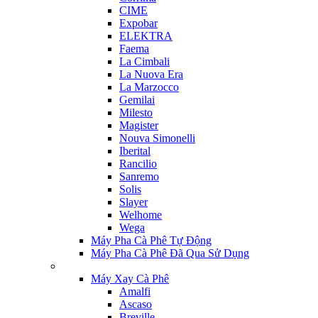
CIME
Expobar
ELEKTRA
Faema
La Cimbali
La Nuova Era
La Marzocco
Gemilai
Milesto
Magister
Nouva Simonelli
Iberital
Rancilio
Sanremo
Solis
Slayer
Welhome
Wega
Máy Pha Cà Phê Tự Động
Máy Pha Cà Phê Đã Qua Sử Dụng
Máy Xay Cà Phê
Amalfi
Ascaso
Breville