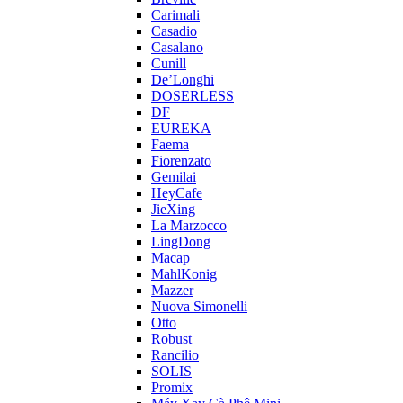
Carimali
Casadio
Casalano
Cunill
De’Longhi
DOSERLESS
DF
EUREKA
Faema
Fiorenzato
Gemilai
HeyCafe
JieXing
La Marzocco
LingDong
Macap
MahlKonig
Mazzer
Nuova Simonelli
Otto
Robust
Rancilio
SOLIS
Promix