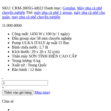
SKU:
CRM-3005G-ld022
Danh mục:
Gemilai
,
Máy pha cà phê
chuyên nghiệp
Thẻ:
máy pha cà phê 1 group
,
máy pha cà phê cho
quán
,
may pha cà phê chuyên nghiệp
11.000.000
đ
Công suất: 1450 W ( 100 ly/ 1 ngày)
Đầu group size 58 mm chuyên nghiệp
Pump ULKA ITALY áp suất 15 Bar.
Bình chứa nước: 1,7 lít
Kích thước: 29 x 26 x 32 (cm)
Thân máy SƠN TỈNH ĐIỆN CAO CẤP
Trọng lượng: 6 kg
Xuất xứ : Trung Quốc
Bảo hành : 12 thán
Số
-
lượng
+
Mua ngay
Thêm vào giỏ hàng
Chia sẻ