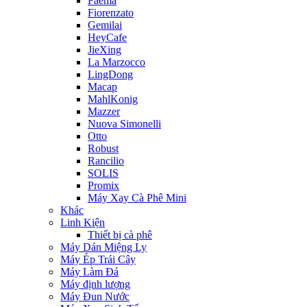
Faema
Fiorenzato
Gemilai
HeyCafe
JieXing
La Marzocco
LingDong
Macap
MahlKonig
Mazzer
Nuova Simonelli
Otto
Robust
Rancilio
SOLIS
Promix
Máy Xay Cà Phê Mini
Khác
Linh Kiện
Thiết bị cà phê
Máy Dán Miệng Ly
Máy Ép Trái Cây
Máy Làm Đá
Máy định lượng
Máy Đun Nước