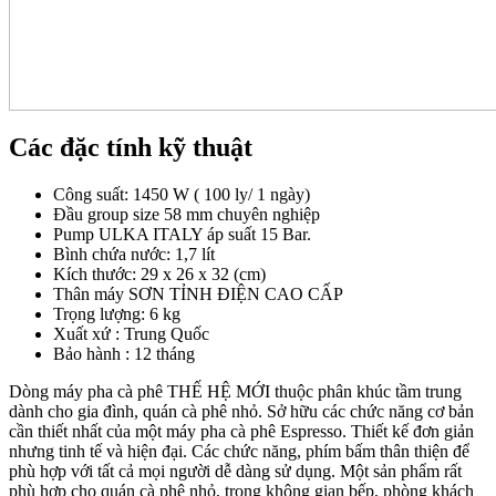
Các đặc tính kỹ thuật
Công suất: 1450 W ( 100 ly/ 1 ngày)
Đầu group size 58 mm chuyên nghiệp
Pump ULKA ITALY áp suất 15 Bar.
Bình chứa nước: 1,7 lít
Kích thước: 29 x 26 x 32 (cm)
Thân máy SƠN TỈNH ĐIỆN CAO CẤP
Trọng lượng: 6 kg
Xuất xứ : Trung Quốc
Bảo hành : 12 tháng
Dòng máy pha cà phê THẾ HỆ MỚI thuộc phân khúc tầm trung
dành cho gia đình, quán cà phê nhỏ. Sở hữu các chức năng cơ bản
cần thiết nhất của một máy pha cà phê Espresso. Thiết kế đơn giản
nhưng tinh tế và hiện đại. Các chức năng, phím bấm thân thiện để
phù hợp với tất cả mọi người dễ dàng sử dụng. Một sản phẩm rất
phù hợp cho quán cà phê nhỏ, trong không gian bếp, phòng khách