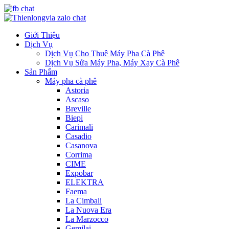
Giới Thiệu
Dịch Vụ
Dịch Vụ Cho Thuê Máy Pha Cà Phê
Dịch Vụ Sửa Máy Pha, Máy Xay Cà Phê
Sản Phẩm
Máy pha cà phê
Astoria
Ascaso
Breville
Biepi
Carimali
Casadio
Casanova
Corrima
CIME
Expobar
ELEKTRA
Faema
La Cimbali
La Nuova Era
La Marzocco
Gemilai