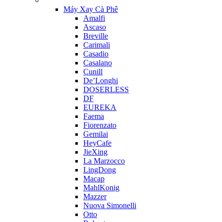
Máy Xay Cà Phê
Amalfi
Ascaso
Breville
Carimali
Casadio
Casalano
Cunill
De’Longhi
DOSERLESS
DF
EUREKA
Faema
Fiorenzato
Gemilai
HeyCafe
JieXing
La Marzocco
LingDong
Macap
MahlKonig
Mazzer
Nuova Simonelli
Otto