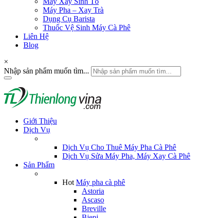
Máy Xay Sinh Tố
Máy Pha – Xay Trà
Dụng Cụ Barista
Thuốc Vệ Sinh Máy Cà Phê
Liên Hệ
Blog
×
Nhập sản phẩm muốn tìm...
Giới Thiệu
Dịch Vụ
Dịch Vụ Cho Thuê Máy Pha Cà Phê
Dịch Vụ Sửa Máy Pha, Máy Xay Cà Phê
Sản Phẩm
Hot
Máy pha cà phê
Astoria
Ascaso
Breville
Biepi