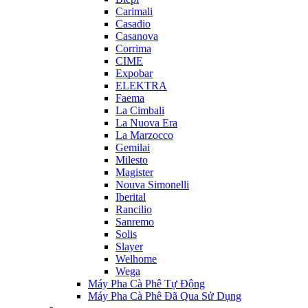
Carimali
Casadio
Casanova
Corrima
CIME
Expobar
ELEKTRA
Faema
La Cimbali
La Nuova Era
La Marzocco
Gemilai
Milesto
Magister
Nouva Simonelli
Iberital
Rancilio
Sanremo
Solis
Slayer
Welhome
Wega
Máy Pha Cà Phê Tự Động
Máy Pha Cà Phê Đã Qua Sử Dụng