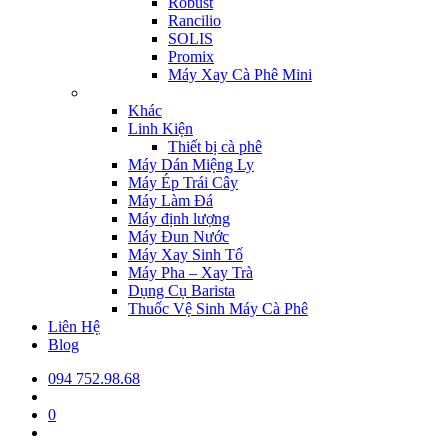
Robust
Rancilio
SOLIS
Promix
Máy Xay Cà Phê Mini
Khác
Linh Kiện
Thiết bị cà phê
Máy Dán Miệng Ly
Máy Ép Trái Cây
Máy Làm Đá
Máy định lượng
Máy Đun Nước
Máy Xay Sinh Tố
Máy Pha – Xay Trà
Dụng Cụ Barista
Thuốc Vệ Sinh Máy Cà Phê
Liên Hệ
Blog
094 752.98.68
0