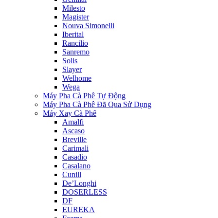
Milesto
Magister
Nouva Simonelli
Iberital
Rancilio
Sanremo
Solis
Slayer
Welhome
Wega
Máy Pha Cà Phê Tự Động
Máy Pha Cà Phê Đã Qua Sử Dụng
Máy Xay Cà Phê
Amalfi
Ascaso
Breville
Carimali
Casadio
Casalano
Cunill
De’Longhi
DOSERLESS
DF
EUREKA