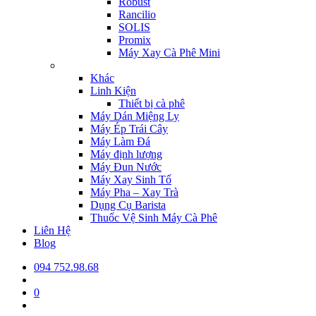
Robust
Rancilio
SOLIS
Promix
Máy Xay Cà Phê Mini
Khác
Linh Kiện
Thiết bị cà phê
Máy Dán Miệng Ly
Máy Ép Trái Cây
Máy Làm Đá
Máy định lượng
Máy Đun Nước
Máy Xay Sinh Tố
Máy Pha – Xay Trà
Dụng Cụ Barista
Thuốc Vệ Sinh Máy Cà Phê
Liên Hệ
Blog
094 752.98.68
0