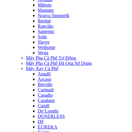
Milesto
Magister
Nouva Simonelli
Iberital
Rancilio
Sanremo
Solis
Slayer
Welhome
Wega
Máy Pha Cà Phê Tự Động
Máy Pha Cà Phê Đã Qua Sử Dụng
Máy Xay Cà Phê
Amalfi
Ascaso
Breville
Carimali
Casadio
Casalano
Cunill
De’Longhi
DOSERLESS
DF
EUREKA