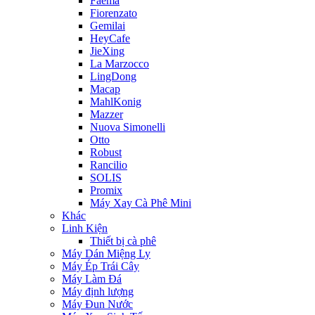
Faema
Fiorenzato
Gemilai
HeyCafe
JieXing
La Marzocco
LingDong
Macap
MahlKonig
Mazzer
Nuova Simonelli
Otto
Robust
Rancilio
SOLIS
Promix
Máy Xay Cà Phê Mini
Khác
Linh Kiện
Thiết bị cà phê
Máy Dán Miệng Ly
Máy Ép Trái Cây
Máy Làm Đá
Máy định lượng
Máy Đun Nước