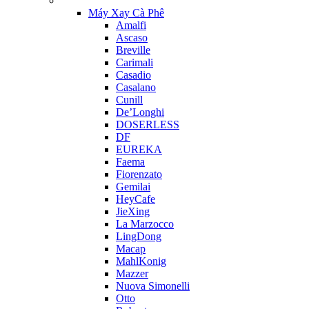
Máy Xay Cà Phê
Amalfi
Ascaso
Breville
Carimali
Casadio
Casalano
Cunill
De’Longhi
DOSERLESS
DF
EUREKA
Faema
Fiorenzato
Gemilai
HeyCafe
JieXing
La Marzocco
LingDong
Macap
MahlKonig
Mazzer
Nuova Simonelli
Otto