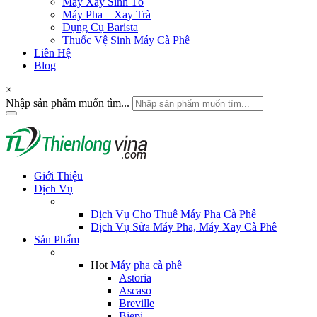
Máy Xay Sinh Tố
Máy Pha – Xay Trà
Dụng Cụ Barista
Thuốc Vệ Sinh Máy Cà Phê
Liên Hệ
Blog
×
Nhập sản phẩm muốn tìm...
Giới Thiệu
Dịch Vụ
Dịch Vụ Cho Thuê Máy Pha Cà Phê
Dịch Vụ Sửa Máy Pha, Máy Xay Cà Phê
Sản Phẩm
Hot
Máy pha cà phê
Astoria
Ascaso
Breville
Biepi