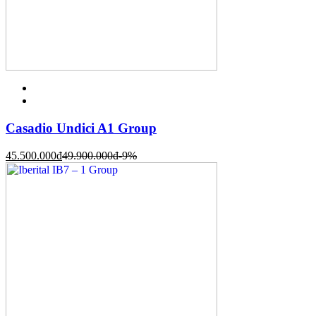
Casadio Undici A1 Group
45.500.000
đ
49.900.000
đ
-9%