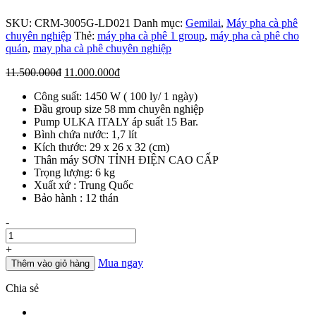
SKU:
CRM-3005G-LD021
Danh mục:
Gemilai
,
Máy pha cà phê
chuyên nghiệp
Thẻ:
máy pha cà phê 1 group
,
máy pha cà phê cho
quán
,
may pha cà phê chuyên nghiệp
Giá
Giá
11.500.000
đ
11.000.000
đ
gốc
hiện
Công suất: 1450 W ( 100 ly/ 1 ngày)
là:
tại
Đầu group size 58 mm chuyên nghiệp
11.500.000đ.
là:
Pump ULKA ITALY áp suất 15 Bar.
11.000.000đ.
Bình chứa nước: 1,7 lít
Kích thước: 29 x 26 x 32 (cm)
Thân máy SƠN TỈNH ĐIỆN CAO CẤP
Trọng lượng: 6 kg
Xuất xứ : Trung Quốc
Bảo hành : 12 thán
Số
-
lượng
+
Mua ngay
Thêm vào giỏ hàng
Chia sẻ