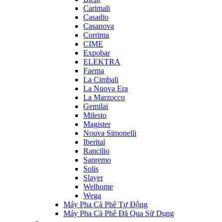
Carimali
Casadio
Casanova
Corrima
CIME
Expobar
ELEKTRA
Faema
La Cimbali
La Nuova Era
La Marzocco
Gemilai
Milesto
Magister
Nouva Simonelli
Iberital
Rancilio
Sanremo
Solis
Slayer
Welhome
Wega
Máy Pha Cà Phê Tự Động
Máy Pha Cà Phê Đã Qua Sử Dụng