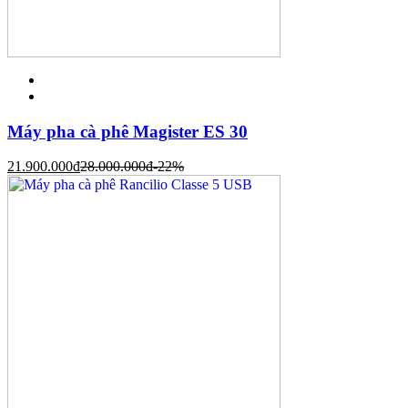
Máy pha cà phê Magister ES 30
21.900.000
đ
28.000.000
đ
-22%