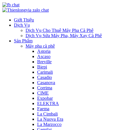
Giới Thiệu
Dịch Vụ
Dịch Vụ Cho Thuê Máy Pha Cà Phê
Dịch Vụ Sửa Máy Pha, Máy Xay Cà Phê
Sản Phẩm
Máy pha cà phê
Astoria
Ascaso
Breville
Biepi
Carimali
Casadio
Casanova
Corrima
CIME
Expobar
ELEKTRA
Faema
La Cimbali
La Nuova Era
La Marzocco
Gemilai