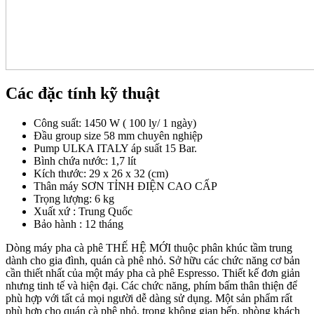
Các đặc tính kỹ thuật
Công suất: 1450 W ( 100 ly/ 1 ngày)
Đầu group size 58 mm chuyên nghiệp
Pump ULKA ITALY áp suất 15 Bar.
Bình chứa nước: 1,7 lít
Kích thước: 29 x 26 x 32 (cm)
Thân máy SƠN TỈNH ĐIỆN CAO CẤP
Trọng lượng: 6 kg
Xuất xứ : Trung Quốc
Bảo hành : 12 tháng
Dòng máy pha cà phê THẾ HỆ MỚI thuộc phân khúc tầm trung
dành cho gia đình, quán cà phê nhỏ. Sở hữu các chức năng cơ bản
cần thiết nhất của một máy pha cà phê Espresso. Thiết kế đơn giản
nhưng tinh tế và hiện đại. Các chức năng, phím bấm thân thiện để
phù hợp với tất cả mọi người dễ dàng sử dụng. Một sản phẩm rất
phù hợp cho quán cà phê nhỏ, trong không gian bếp, phòng khách