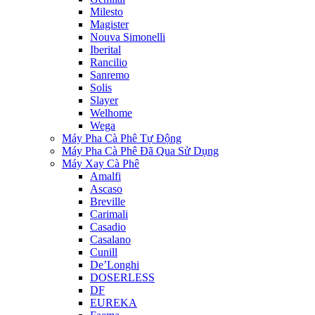
Milesto
Magister
Nouva Simonelli
Iberital
Rancilio
Sanremo
Solis
Slayer
Welhome
Wega
Máy Pha Cà Phê Tự Động
Máy Pha Cà Phê Đã Qua Sử Dụng
Máy Xay Cà Phê
Amalfi
Ascaso
Breville
Carimali
Casadio
Casalano
Cunill
De’Longhi
DOSERLESS
DF
EUREKA