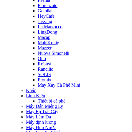
Faema
Fiorenzato
Gemilai
HeyCafe
JieXing
La Marzocco
LingDong
Macap
MahlKonig
Mazzer
Nuova Simonelli
Otto
Robust
Rancilio
SOLIS
Promix
Máy Xay Cà Phê Mini
Khác
Linh Kiện
Thiết bị cà phê
Máy Dán Miệng Ly
Máy Ép Trái Cây
Máy Làm Đá
Máy định lượng
Máy Đun Nước