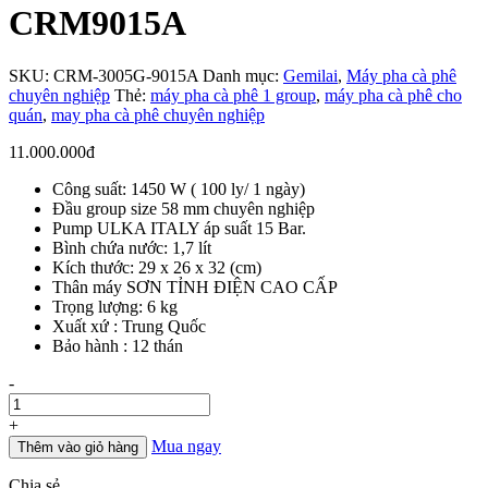
CRM9015A
SKU:
CRM-3005G-9015A
Danh mục:
Gemilai
,
Máy pha cà phê
chuyên nghiệp
Thẻ:
máy pha cà phê 1 group
,
máy pha cà phê cho
quán
,
may pha cà phê chuyên nghiệp
11.000.000
đ
Công suất: 1450 W ( 100 ly/ 1 ngày)
Đầu group size 58 mm chuyên nghiệp
Pump ULKA ITALY áp suất 15 Bar.
Bình chứa nước: 1,7 lít
Kích thước: 29 x 26 x 32 (cm)
Thân máy SƠN TỈNH ĐIỆN CAO CẤP
Trọng lượng: 6 kg
Xuất xứ : Trung Quốc
Bảo hành : 12 thán
Số
-
lượng
+
Mua ngay
Thêm vào giỏ hàng
Chia sẻ