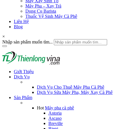
Máy Xay Sinh Tố
Máy Pha – Xay Trà
Dụng Cụ Barista
Thuốc Vệ Sinh Máy Cà Phê
Liên Hệ
Blog
×
Nhập sản phẩm muốn tìm...
Giới Thiệu
Dịch Vụ
Dịch Vụ Cho Thuê Máy Pha Cà Phê
Dịch Vụ Sửa Máy Pha, Máy Xay Cà Phê
Sản Phẩm
Hot
Máy pha cà phê
Astoria
Ascaso
Breville
Biepi