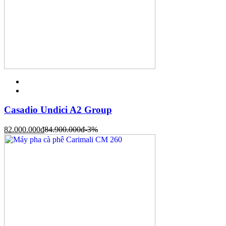
Casadio Undici A2 Group
82.000.000
đ
84.900.000
đ
-3%