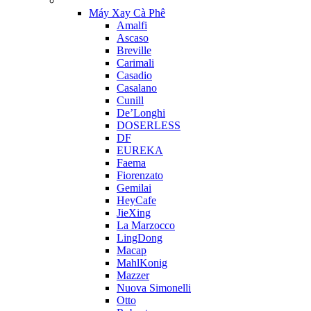
Máy Xay Cà Phê
Amalfi
Ascaso
Breville
Carimali
Casadio
Casalano
Cunill
De’Longhi
DOSERLESS
DF
EUREKA
Faema
Fiorenzato
Gemilai
HeyCafe
JieXing
La Marzocco
LingDong
Macap
MahlKonig
Mazzer
Nuova Simonelli
Otto