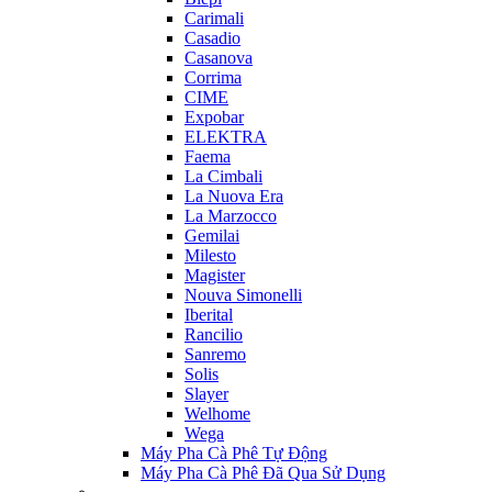
Carimali
Casadio
Casanova
Corrima
CIME
Expobar
ELEKTRA
Faema
La Cimbali
La Nuova Era
La Marzocco
Gemilai
Milesto
Magister
Nouva Simonelli
Iberital
Rancilio
Sanremo
Solis
Slayer
Welhome
Wega
Máy Pha Cà Phê Tự Động
Máy Pha Cà Phê Đã Qua Sử Dụng