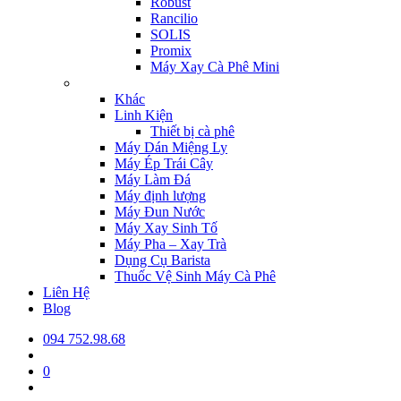
Robust
Rancilio
SOLIS
Promix
Máy Xay Cà Phê Mini
Khác
Linh Kiện
Thiết bị cà phê
Máy Dán Miệng Ly
Máy Ép Trái Cây
Máy Làm Đá
Máy định lượng
Máy Đun Nước
Máy Xay Sinh Tố
Máy Pha – Xay Trà
Dụng Cụ Barista
Thuốc Vệ Sinh Máy Cà Phê
Liên Hệ
Blog
094 752.98.68
0