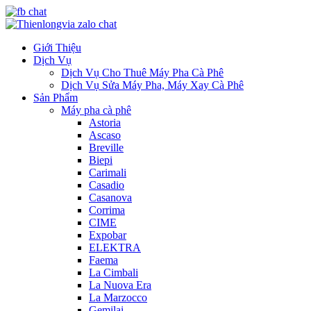
Giới Thiệu
Dịch Vụ
Dịch Vụ Cho Thuê Máy Pha Cà Phê
Dịch Vụ Sửa Máy Pha, Máy Xay Cà Phê
Sản Phẩm
Máy pha cà phê
Astoria
Ascaso
Breville
Biepi
Carimali
Casadio
Casanova
Corrima
CIME
Expobar
ELEKTRA
Faema
La Cimbali
La Nuova Era
La Marzocco
Gemilai