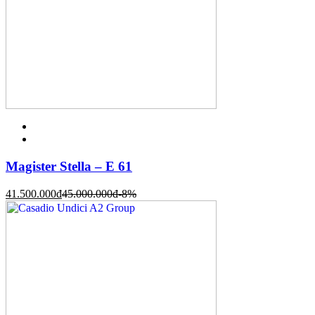
Magister Stella – E 61
41.500.000
đ
45.000.000
đ
-8%