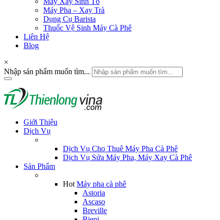
Máy Xay Sinh Tố
Máy Pha – Xay Trà
Dụng Cụ Barista
Thuốc Vệ Sinh Máy Cà Phê
Liên Hệ
Blog
×
Nhập sản phẩm muốn tìm...
Giới Thiệu
Dịch Vụ
Dịch Vụ Cho Thuê Máy Pha Cà Phê
Dịch Vụ Sửa Máy Pha, Máy Xay Cà Phê
Sản Phẩm
Hot
Máy pha cà phê
Astoria
Ascaso
Breville
Biepi