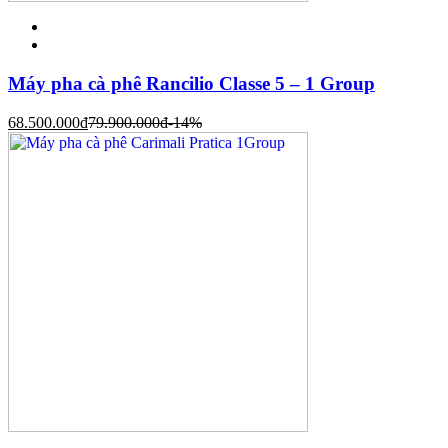
Máy pha cà phê Rancilio Classe 5 – 1 Group
68.500.000
đ
79.900.000
đ
-14%