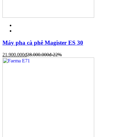
Máy pha cà phê Magister ES 30
21.900.000
đ
28.000.000
đ
-22%