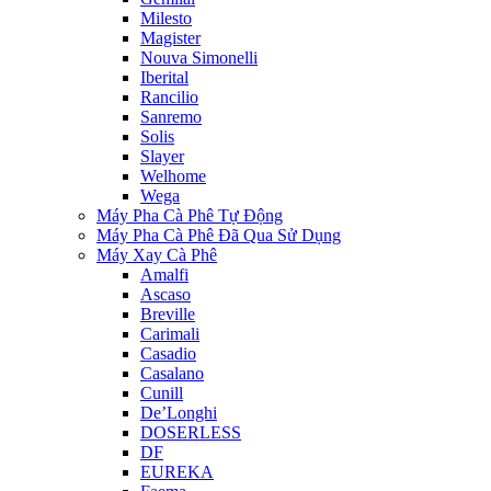
Milesto
Magister
Nouva Simonelli
Iberital
Rancilio
Sanremo
Solis
Slayer
Welhome
Wega
Máy Pha Cà Phê Tự Động
Máy Pha Cà Phê Đã Qua Sử Dụng
Máy Xay Cà Phê
Amalfi
Ascaso
Breville
Carimali
Casadio
Casalano
Cunill
De’Longhi
DOSERLESS
DF
EUREKA