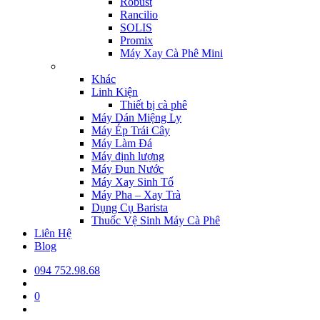
Robust
Rancilio
SOLIS
Promix
Máy Xay Cà Phê Mini
Khác
Linh Kiện
Thiết bị cà phê
Máy Dán Miệng Ly
Máy Ép Trái Cây
Máy Làm Đá
Máy định lượng
Máy Đun Nước
Máy Xay Sinh Tố
Máy Pha – Xay Trà
Dụng Cụ Barista
Thuốc Vệ Sinh Máy Cà Phê
Liên Hệ
Blog
094 752.98.68
0