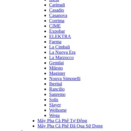
Carimali
Casadio
Casanova
Corrima
CIME
Expobar
ELEKTRA
Faema
La Cimbali
La Nuova Era
La Marzocco
Gemilai
Milesto
Magister
Nouva Simonelli
Iberital
Rancilio
Sanremo
Solis
Slayer
Welhome
Wega
Máy Pha Cà Phê Tự Động
Máy Pha Cà Phê Đã Qua Sử Dụng