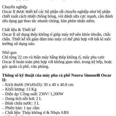
Chuyên nghiệp
Oscar II được thiết kế các bộ phận rất chuyên nghiệp như bộ phận
chiết xuất cách nhiệt chống bỏng, vòi đánh sữa cực mạnh, cần đánh
sữa dạng gạt thao tác nhanh chóng, bàn phím nhấn mềm.
Chất liệu & Thiết kế
Oscar II sử dụng thép không rỉ giúp máy trở nên khỏe khoắn, chắc
chắn. Thiết kế tối giản đảm bảo máy có thể phù hợp với bất kì môi
trường sử dụng nào.
Nhỏ gọn
Chỉ rộng 32 cm và thân máy bằng thép không rỉ, máy pha cafe
Oscar II hoàn toàn phù hợp với không gian nhỏ, trong kệ bếp, hoặc
góc quán cà phê, văn phòng.
Thông số kỹ thuật của máy pha cà phê Nouva Simonelli Oscar
II:
– Kích thước (WxHxD): 30 x 40 x 40.8 cm
– Khối lượng: 13 Kg
– Điện áp/ Công suất: 230V/ 1,200W
– Dung tích nồi hơi: 2 L
– Bình chứa nước: 3 L
– Phiên bản: 1 tay cầm
– Chất liệu: Thép không rỉ & Nhựa ABS