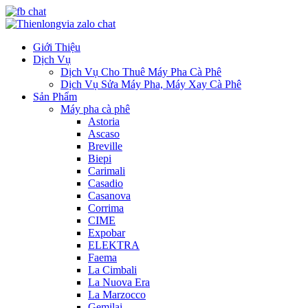
Giới Thiệu
Dịch Vụ
Dịch Vụ Cho Thuê Máy Pha Cà Phê
Dịch Vụ Sửa Máy Pha, Máy Xay Cà Phê
Sản Phẩm
Máy pha cà phê
Astoria
Ascaso
Breville
Biepi
Carimali
Casadio
Casanova
Corrima
CIME
Expobar
ELEKTRA
Faema
La Cimbali
La Nuova Era
La Marzocco
Gemilai