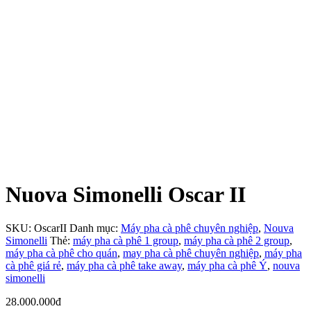
Nuova Simonelli Oscar II
SKU:
OscarII
Danh mục:
Máy pha cà phê chuyên nghiệp
,
Nouva
Simonelli
Thẻ:
máy pha cà phê 1 group
,
máy pha cà phê 2 group
,
máy pha cà phê cho quán
,
may pha cà phê chuyên nghiệp
,
máy pha
cà phê giá rẻ
,
máy pha cà phê take away
,
máy pha cà phê Ý
,
nouva
simonelli
28.000.000
đ