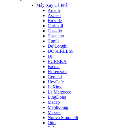
Máy Xay Cà Phê
Amalfi
Ascaso
Breville
Carimali
Casadio
Casalano
Cunill
De’Longhi
DOSERLESS
DF
EUREKA
Faema
Fiorenzato
Gemilai
HeyCafe
JieXing
La Marzocco
LingDong
Macap
MahlKonig
Mazzer
Nuova Simonelli
Otto