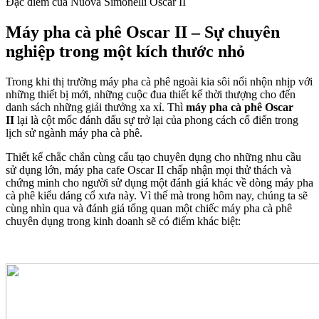
Đặc điểm của
Nuova Simonelli Oscar II
Máy pha cà phê Oscar II – Sự chuyên
nghiệp trong một kích thước nhỏ
Trong khi thị trường máy pha cà phê ngoài kia sôi nổi nhộn nhịp với
những thiết bị mới, những cuộc đua thiết kế thời thượng cho đến
danh sách những giải thưởng xa xỉ. Thì
máy pha cà phê Oscar
II
lại là cột mốc đánh dấu sự trở lại của phong cách cổ điển trong
lịch sử ngành máy pha cà phê.
Thiết kế chắc chắn cùng cấu tạo chuyên dụng cho những nhu cầu
sử dụng lớn, máy pha cafe Oscar II chấp nhận mọi thử thách và
chứng minh cho người sử dụng một đánh giá khác về dòng máy pha
cà phê kiểu dáng cổ xưa này. Vì thế mà trong hôm nay, chúng ta sẽ
cùng nhìn qua và đánh giá tổng quan một chiếc máy pha cà phê
chuyên dụng trong kinh doanh sẽ có điểm khác biệt: