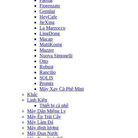
Faema
Fiorenzato
Gemilai
HeyCafe
JieXing
La Marzocco
LingDong
Macap
MahlKonig
Mazzer
Nuova Simonelli
Otto
Robust
Rancilio
SOLIS
Promix
Máy Xay Cà Phê Mini
Khác
Linh Kiện
Thiết bị cà phê
Máy Dán Miệng Ly
Máy Ép Trái Cây
Máy Làm Đá
Máy định lượng
Máy Đun Nước