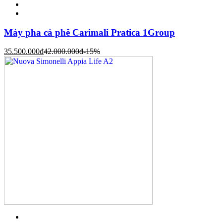
Máy pha cà phê Carimali Pratica 1Group
35.500.000
đ
42.000.000
đ
-15%