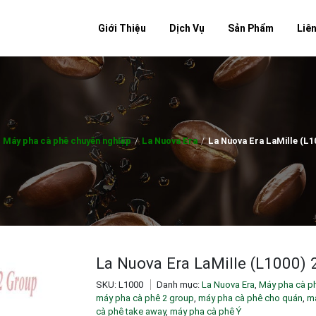
Giới Thiệu
Dịch Vụ
Sản Phẩm
Liê
Máy pha cà phê chuyên nghiệp
/
La Nuova Era
/
La Nuova Era LaMille (L1
La Nuova Era LaMille (L1000) 
SKU:
L1000
Danh mục:
La Nuova Era
,
Máy pha cà p
máy pha cà phê 2 group
,
máy pha cà phê cho quán
,
ma
cà phê take away
,
máy pha cà phê Ý