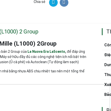
Chia sẻ
 (L1000) 2 Group
T
Mille (L1000) 2Group
Côn
ên bản 2 Group của
La Nuova Era La5cento
,
để đáp ứng
Điệ
Máy sở hữu đầy đủ các công nghệ tiện ích nổi bật trên
fusion (Ủ cà phê) và Autoclean (Tự động làm sạch)
Dun
n nhá bằng nhựa ABS chịu nhiệt tạo nên một tổng thể
Thư
Xuấ
Bảo
Bà