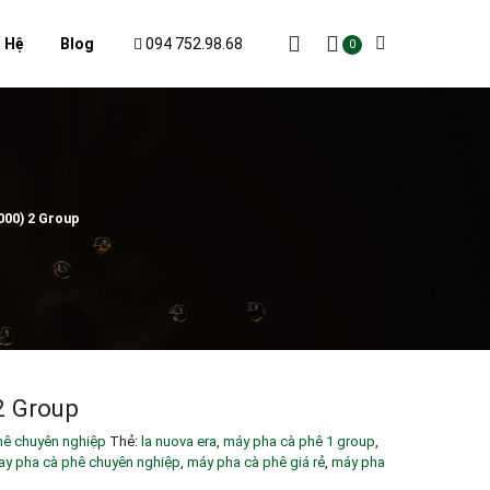
094 752.98.68
n Hệ
Blog
0
000) 2 Group
2 Group
hê chuyên nghiệp
Thẻ:
la nuova era
,
máy pha cà phê 1 group
,
y pha cà phê chuyên nghiệp
,
máy pha cà phê giá rẻ
,
máy pha