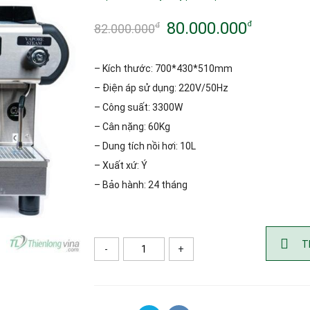
80.000.000
đ
đ
82.000.000
Giá
Giá
gốc
hiện
– Kích thước: 700*430*510mm
là:
tại
– Điện áp sử dụng: 220V/50Hz
– Công suất: 3300W
82.000.000đ.
là:
– Cân nặng: 60Kg
80.000.000đ.
– Dung tích nồi hơi: 10L
– Xuất xứ: Ý
– Bảo hành: 24 tháng
T
-
+
Số lượng