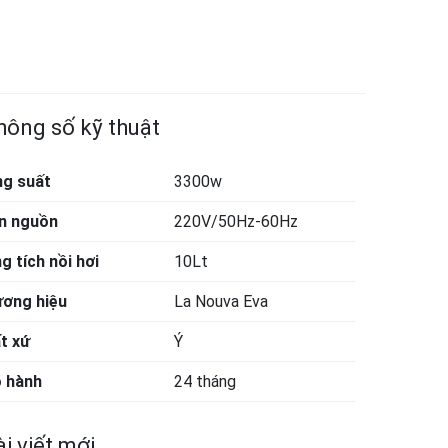
hông số kỹ thuật
g suất
3300w
n nguồn
220V/50Hz-60Hz
g tích nồi hơi
10Lt
ơng hiệu
La Nouva Eva
t xứ
Ý
 hành
24 tháng
i viết mới