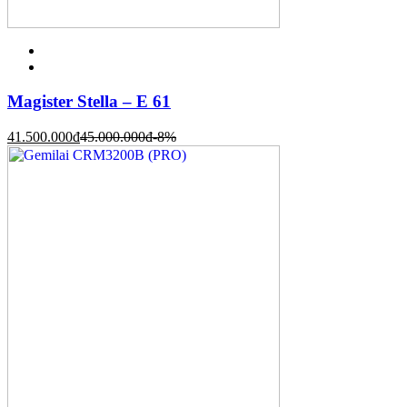
Magister Stella – E 61
41.500.000
đ
45.000.000
đ
-8%