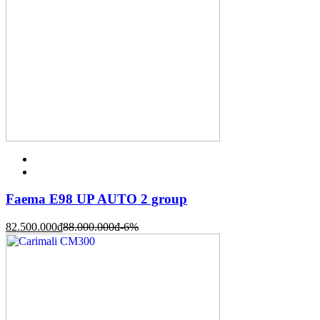
Faema E98 UP AUTO 2 group
82.500.000
đ
88.000.000
đ
-6%