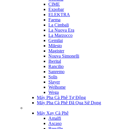
CIME
Expobar
ELEKTRA
Faema
La Cimbali
La Nuova Era
La Marzocco
Gemilai
Milesto
Magister
Nouva Simonelli
Iberital
Rancilio
Sanremo
Solis
Slayer
Welhome
Wega
Máy Pha Cà Phê Tự Động
Máy Pha Cà Phê Đã Qua Sử Dụng
Máy Xay Cà Phê
Amalfi
Ascaso
Breville