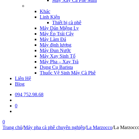
Máy Xay Cà Phê Mini
Khác
Linh Kiện
Thiết bị cà phê
Máy Dán Miệng Ly
Máy Ép Trái Cây
Máy Làm Đá
Máy định lượng
Máy Đun Nước
Máy Xay Sinh Tố
Máy Pha – Xay Trà
Dụng Cụ Barista
Thuốc Vệ Sinh Máy Cà Phê
Liên Hệ
Blog
094 752.98.68
0
0
Trang chủ
/
Máy pha cà phê chuyên nghiệp
/
La Marzocco
/
La Marzocco