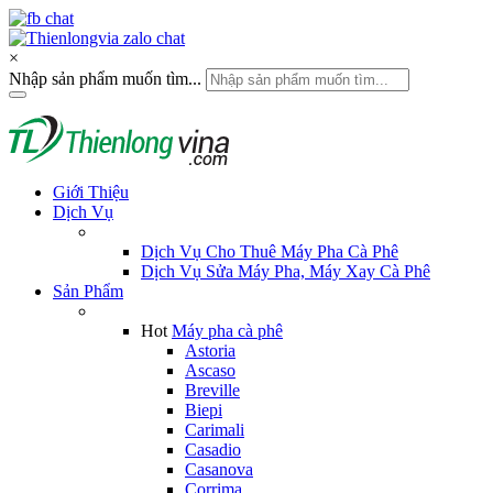
×
Nhập sản phẩm muốn tìm...
Giới Thiệu
Dịch Vụ
Dịch Vụ Cho Thuê Máy Pha Cà Phê
Dịch Vụ Sửa Máy Pha, Máy Xay Cà Phê
Sản Phẩm
Hot
Máy pha cà phê
Astoria
Ascaso
Breville
Biepi
Carimali
Casadio
Casanova
Corrima