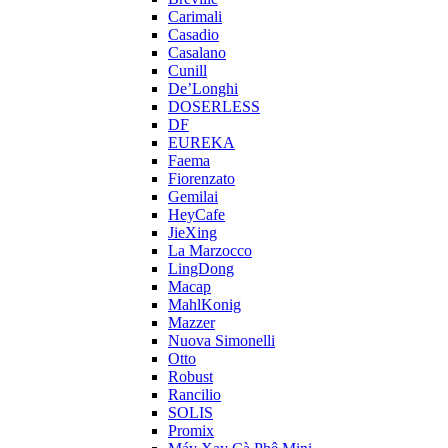
Carimali
Casadio
Casalano
Cunill
De’Longhi
DOSERLESS
DF
EUREKA
Faema
Fiorenzato
Gemilai
HeyCafe
JieXing
La Marzocco
LingDong
Macap
MahlKonig
Mazzer
Nuova Simonelli
Otto
Robust
Rancilio
SOLIS
Promix