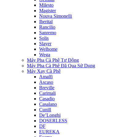
Milesto
Magister
Nouva Simonelli
Iberital
Rancilio
Sanremo
Solis
Slayer
Welhome
Wega
Máy Pha Cà Phê Tự Động
Máy Pha Cà Phê Đã Qua Sử Dụng
Máy Xay Cà Phê
Amalfi
Ascaso
Breville
Carimali
Casadio
Casalano
Cunill
De’Longhi
DOSERLESS
DF
EUREKA