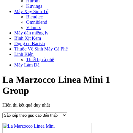
Hurom
Kuvings
Máy Xay Sinh Tố
Blendtec
Omniblend
Vitamix
Máy dán miệng ly
Bình Xịt Kem
Dụng cụ Barista
Thuốc Vệ Sinh Máy Cà Phê
Linh Kiện
Thiết bị cà phê
Máy Làm Đá
La Marzocco Linea Mini 1
Group
Hiển thị kết quả duy nhất