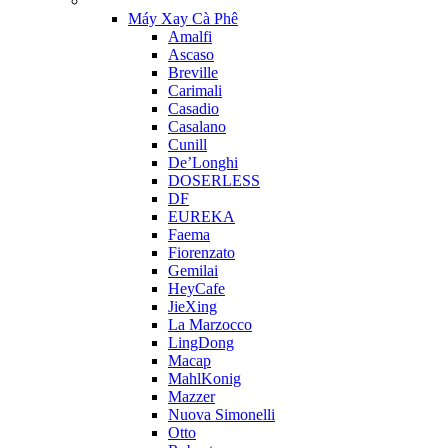
Máy Xay Cà Phê
Amalfi
Ascaso
Breville
Carimali
Casadio
Casalano
Cunill
De’Longhi
DOSERLESS
DF
EUREKA
Faema
Fiorenzato
Gemilai
HeyCafe
JieXing
La Marzocco
LingDong
Macap
MahlKonig
Mazzer
Nuova Simonelli
Otto