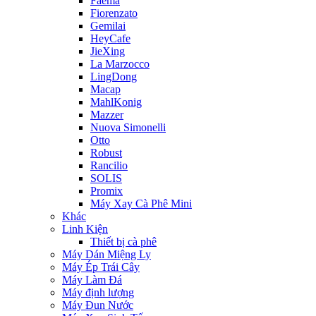
Faema
Fiorenzato
Gemilai
HeyCafe
JieXing
La Marzocco
LingDong
Macap
MahlKonig
Mazzer
Nuova Simonelli
Otto
Robust
Rancilio
SOLIS
Promix
Máy Xay Cà Phê Mini
Khác
Linh Kiện
Thiết bị cà phê
Máy Dán Miệng Ly
Máy Ép Trái Cây
Máy Làm Đá
Máy định lượng
Máy Đun Nước