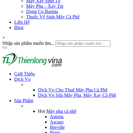
Máy Xay Sinh Tố
Máy Pha – Xay Trà
Dụng Cụ Barista
Thuốc Vệ Sinh Máy Cà Phê
Liên Hệ
Blog
×
Nhập sản phẩm muốn tìm...
Giới Thiệu
Dịch Vụ
Dịch Vụ Cho Thuê Máy Pha Cà Phê
Dịch Vụ Sửa Máy Pha, Máy Xay Cà Phê
Sản Phẩm
Hot
Máy pha cà phê
Astoria
Ascaso
Breville
Biepi