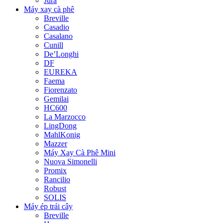
Jura
Máy xay cà phê
Breville
Casadio
Casalano
Cunill
De’Longhi
DF
EUREKA
Faema
Fiorenzato
Gemilai
HC600
La Marzocco
LingDong
MahlKonig
Mazzer
Máy Xay Cà Phê Mini
Nuova Simonelli
Promix
Rancilio
Robust
SOLIS
Máy ép trái cây
Breville