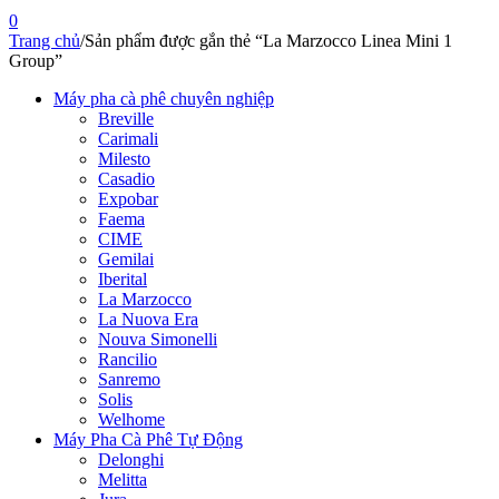
0
Trang chủ
/
Sản phẩm được gắn thẻ “La Marzocco Linea Mini 1
Group”
Máy pha cà phê chuyên nghiệp
Breville
Carimali
Milesto
Casadio
Expobar
Faema
CIME
Gemilai
Iberital
La Marzocco
La Nuova Era
Nouva Simonelli
Rancilio
Sanremo
Solis
Welhome
Máy Pha Cà Phê Tự Động
Delonghi
Melitta