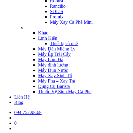
Robust
Rancilio
SOLIS
Promix
Máy Xay Cà Phê Mini
Khác
Linh Kiện
Thiết bị cà phê
Máy Dán Miệng Ly
Máy Ép Trái Cây
Máy Làm Đá
Máy định lượng
Máy Đun Nước
Máy Xay Sinh Tố
Máy Pha – Xay Trà
Dụng Cụ Barista
Thuốc Vệ Sinh Máy Cà Phê
Liên Hệ
Blog
094 752.98.68
0