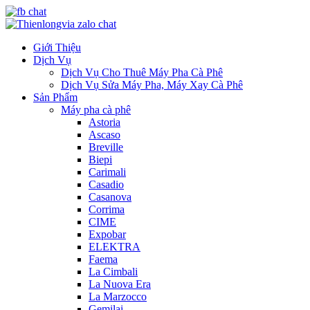
Giới Thiệu
Dịch Vụ
Dịch Vụ Cho Thuê Máy Pha Cà Phê
Dịch Vụ Sửa Máy Pha, Máy Xay Cà Phê
Sản Phẩm
Máy pha cà phê
Astoria
Ascaso
Breville
Biepi
Carimali
Casadio
Casanova
Corrima
CIME
Expobar
ELEKTRA
Faema
La Cimbali
La Nuova Era
La Marzocco
Gemilai