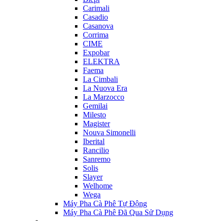
Carimali
Casadio
Casanova
Corrima
CIME
Expobar
ELEKTRA
Faema
La Cimbali
La Nuova Era
La Marzocco
Gemilai
Milesto
Magister
Nouva Simonelli
Iberital
Rancilio
Sanremo
Solis
Slayer
Welhome
Wega
Máy Pha Cà Phê Tự Động
Máy Pha Cà Phê Đã Qua Sử Dụng