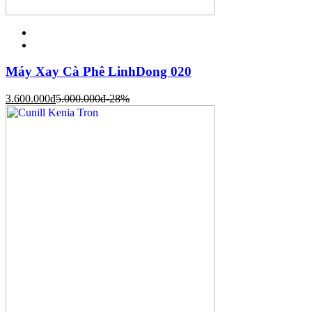
Máy Xay Cà Phê LinhDong 020
3.600.000
đ
5.000.000
đ
-28%