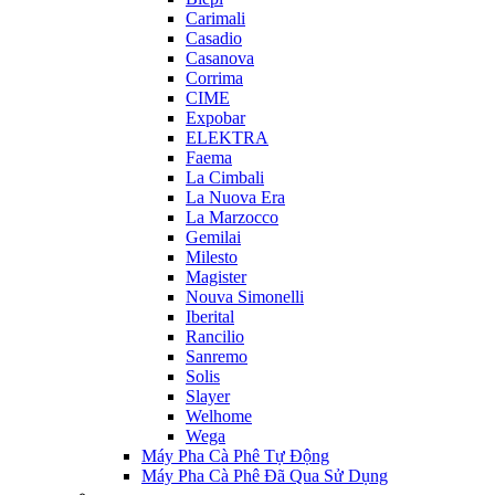
Carimali
Casadio
Casanova
Corrima
CIME
Expobar
ELEKTRA
Faema
La Cimbali
La Nuova Era
La Marzocco
Gemilai
Milesto
Magister
Nouva Simonelli
Iberital
Rancilio
Sanremo
Solis
Slayer
Welhome
Wega
Máy Pha Cà Phê Tự Động
Máy Pha Cà Phê Đã Qua Sử Dụng