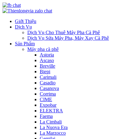
Giới Thiệu
Dịch Vụ
Dịch Vụ Cho Thuê Máy Pha Cà Phê
Dịch Vụ Sửa Máy Pha, Máy Xay Cà Phê
Sản Phẩm
Máy pha cà phê
Astoria
Ascaso
Breville
Biepi
Carimali
Casadio
Casanova
Corrima
CIME
Expobar
ELEKTRA
Faema
La Cimbali
La Nuova Era
La Marzocco
Gemilai