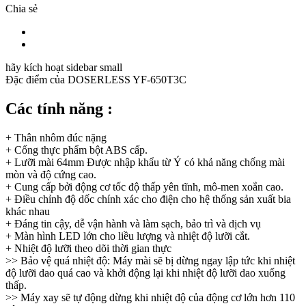
Chia sẻ
hãy kích hoạt sidebar small
Đặc điểm của
DOSERLESS YF-650T3C
Các tính năng :
+ Thân nhôm đúc nặng
+ Cổng thực phẩm bột ABS cấp.
+ Lưỡi mài 64mm Được nhập khẩu từ Ý có khả năng chống mài
mòn và độ cứng cao.
+ Cung cấp bởi động cơ tốc độ thấp yên tĩnh, mô-men xoắn cao.
+ Điều chỉnh độ dốc chính xác cho điện cho hệ thống sản xuất bia
khác nhau
+ Đáng tin cậy, dễ vận hành và làm sạch, bảo trì và dịch vụ
+ Màn hình LED lớn cho liều lượng và nhiệt độ lưỡi cắt.
+ Nhiệt độ lưỡi theo dõi thời gian thực
>> Bảo vệ quá nhiệt độ: Máy mài sẽ bị dừng ngay lập tức khi nhiệt
độ lưỡi dao quá cao và khởi động lại khi nhiệt độ lưỡi dao xuống
thấp.
>> Máy xay sẽ tự động dừng khi nhiệt độ của động cơ lớn hơn 110