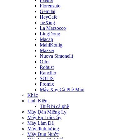
Faema
Fiorenzato
Gemilai
HeyCafe
JieXing
La Marzocco
LingDong
Macap
MahlKonig
Mazzer
Nuova Simonelli
Otto
Robust
Rancilio
SOLIS
Promix
Máy Xay Cà Phê Mini
Khác
Linh Kiện
Thiết bị cà phê
Máy Dán Miệng Ly
Máy Ép Trái Cây
Máy Làm Đá
Máy định lượng
Máy Đun Nước