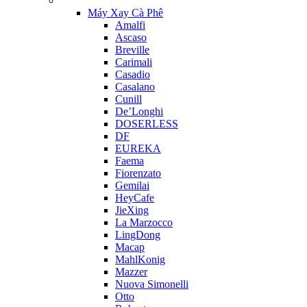
Máy Xay Cà Phê
Amalfi
Ascaso
Breville
Carimali
Casadio
Casalano
Cunill
De’Longhi
DOSERLESS
DF
EUREKA
Faema
Fiorenzato
Gemilai
HeyCafe
JieXing
La Marzocco
LingDong
Macap
MahlKonig
Mazzer
Nuova Simonelli
Otto