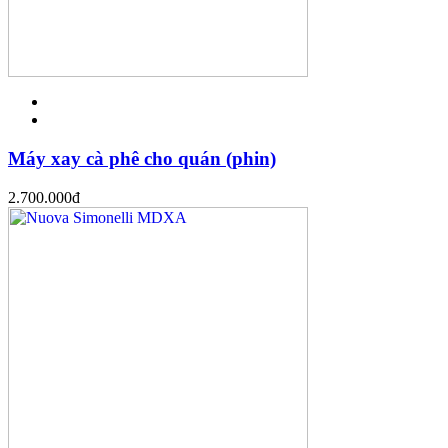
Máy xay cà phê cho quán (phin)
2.700.000
đ