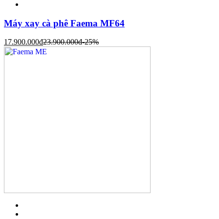
Máy xay cà phê Faema MF64
17.900.000
đ
23.900.000
đ
-25%