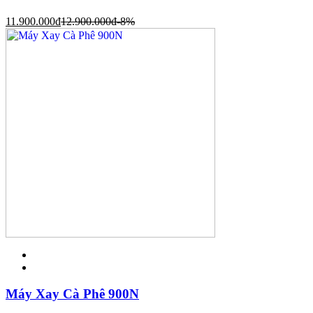
11.900.000
đ
12.900.000
đ
-8%
Máy Xay Cà Phê 900N