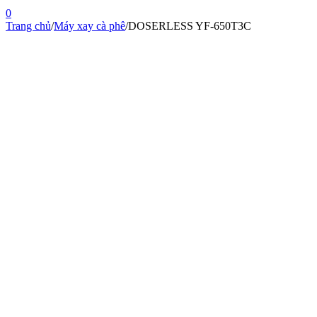
0
Trang chủ
/
Máy xay cà phê
/
DOSERLESS YF-650T3C