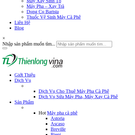
Máy Xay Sinh Tố
Máy Pha – Xay Trà
Dụng Cụ Barista
Thuốc Vệ Sinh Máy Cà Phê
Liên Hệ
Blog
×
Nhập sản phẩm muốn tìm...
Giới Thiệu
Dịch Vụ
Dịch Vụ Cho Thuê Máy Pha Cà Phê
Dịch Vụ Sửa Máy Pha, Máy Xay Cà Phê
Sản Phẩm
Hot
Máy pha cà phê
Astoria
Ascaso
Breville
Biepi