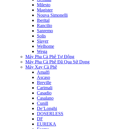
Milesto
Magister
Nouva Simonelli
Iberital
Rancilio
Sanremo
Solis
Slayer
Welhome
Wega
Máy Pha Cà Phê Tự Động
Máy Pha Cà Phê Đã Qua Sử Dụng
Máy Xay Cà Phê
Amalfi
Ascaso
Breville
Carimali
Casadio
Casalano
Cunill
De’Longhi
DOSERLESS
DF
EUREKA