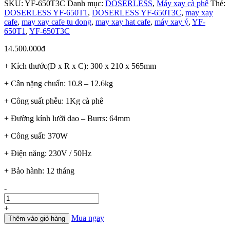
SKU:
YF-650T3C
Danh mục:
DOSERLESS
,
Máy xay cà phê
Thẻ:
DOSERLESS YF-650T1
,
DOSERLESS YF-650T3C
,
may xay
cafe
,
may xay cafe tu dong
,
may xay hat cafe
,
máy xay ý
,
YF-
650T1
,
YF-650T3C
14.500.000
đ
+ Kích thước(D x R x C): 300 x 210 x 565mm
+ Cân nặng chuẩn: 10.8 – 12.6kg
+ Công suất phễu: 1Kg cà phê
+ Đường kính lưỡi dao – Burrs: 64mm
+ Công suất: 370W
+ Điện năng: 230V / 50Hz
+ Bảo hành: 12 tháng
Số
-
lượng
+
Mua ngay
Thêm vào giỏ hàng