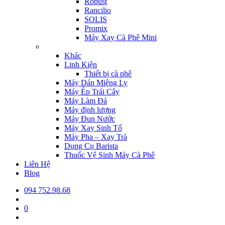
Robust
Rancilio
SOLIS
Promix
Máy Xay Cà Phê Mini
Khác
Linh Kiện
Thiết bị cà phê
Máy Dán Miệng Ly
Máy Ép Trái Cây
Máy Làm Đá
Máy định lượng
Máy Đun Nước
Máy Xay Sinh Tố
Máy Pha – Xay Trà
Dụng Cụ Barista
Thuốc Vệ Sinh Máy Cà Phê
Liên Hệ
Blog
094 752.98.68
0