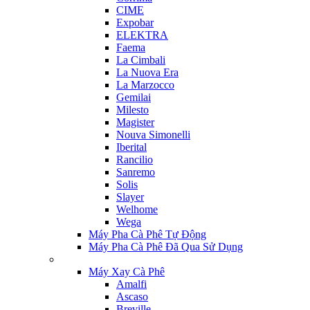
CIME
Expobar
ELEKTRA
Faema
La Cimbali
La Nuova Era
La Marzocco
Gemilai
Milesto
Magister
Nouva Simonelli
Iberital
Rancilio
Sanremo
Solis
Slayer
Welhome
Wega
Máy Pha Cà Phê Tự Động
Máy Pha Cà Phê Đã Qua Sử Dụng
Máy Xay Cà Phê
Amalfi
Ascaso
Breville