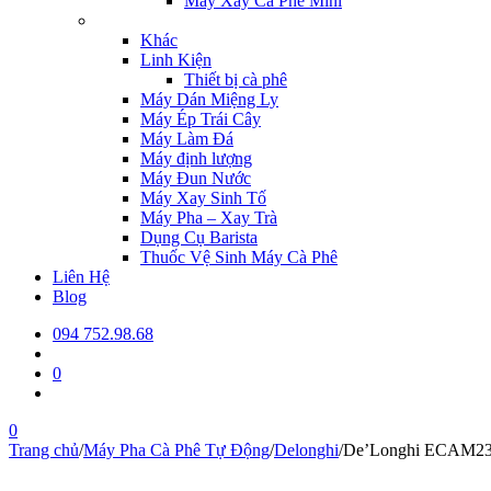
Máy Xay Cà Phê Mini
Khác
Linh Kiện
Thiết bị cà phê
Máy Dán Miệng Ly
Máy Ép Trái Cây
Máy Làm Đá
Máy định lượng
Máy Đun Nước
Máy Xay Sinh Tố
Máy Pha – Xay Trà
Dụng Cụ Barista
Thuốc Vệ Sinh Máy Cà Phê
Liên Hệ
Blog
094 752.98.68
0
0
Trang chủ
/
Máy Pha Cà Phê Tự Động
/
Delonghi
/
De’Longhi ECAM23