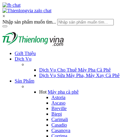
×
Nhập sản phẩm muốn tìm...
Giới Thiệu
Dịch Vụ
Dịch Vụ Cho Thuê Máy Pha Cà Phê
Dịch Vụ Sửa Máy Pha, Máy Xay Cà Phê
Sản Phẩm
Hot
Máy pha cà phê
Astoria
Ascaso
Breville
Biepi
Carimali
Casadio
Casanova
Corrima