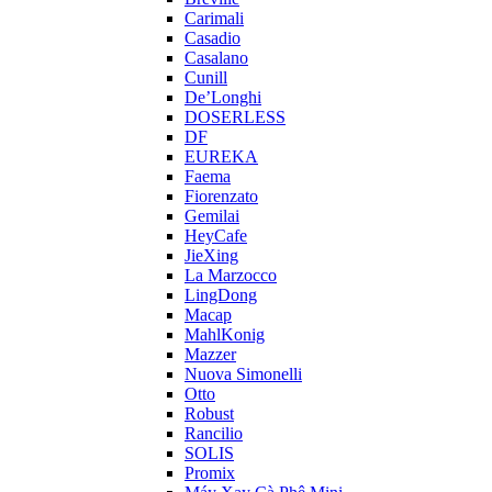
Carimali
Casadio
Casalano
Cunill
De’Longhi
DOSERLESS
DF
EUREKA
Faema
Fiorenzato
Gemilai
HeyCafe
JieXing
La Marzocco
LingDong
Macap
MahlKonig
Mazzer
Nuova Simonelli
Otto
Robust
Rancilio
SOLIS
Promix