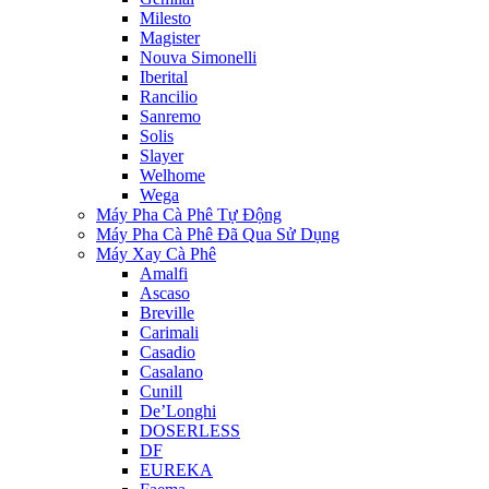
Milesto
Magister
Nouva Simonelli
Iberital
Rancilio
Sanremo
Solis
Slayer
Welhome
Wega
Máy Pha Cà Phê Tự Động
Máy Pha Cà Phê Đã Qua Sử Dụng
Máy Xay Cà Phê
Amalfi
Ascaso
Breville
Carimali
Casadio
Casalano
Cunill
De’Longhi
DOSERLESS
DF
EUREKA