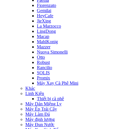
Faema
Fiorenzato
Gemilai
HeyCafe
JieXing
La Marzocco
LingDong
Macap
MahlKonig
Mazzer
Nuova Simonelli
Otto
Robust
Rancilio
SOLIS
Promix
Máy Xay Cà Phê Mini
Khác
Linh Kiện
Thiết bị cà phê
Máy Dán Miệng Ly
Máy Ép Trái Cây
Máy Làm Đá
Máy định lượng
Máy Đun Nước