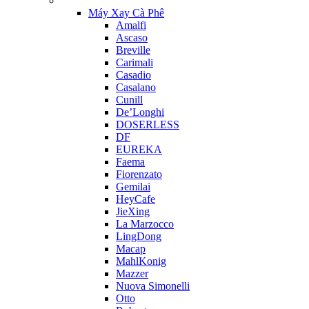
Máy Xay Cà Phê
Amalfi
Ascaso
Breville
Carimali
Casadio
Casalano
Cunill
De’Longhi
DOSERLESS
DF
EUREKA
Faema
Fiorenzato
Gemilai
HeyCafe
JieXing
La Marzocco
LingDong
Macap
MahlKonig
Mazzer
Nuova Simonelli
Otto