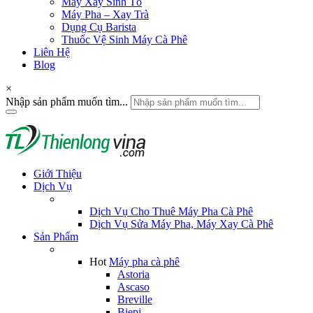
Máy Xay Sinh Tố
Máy Pha – Xay Trà
Dụng Cụ Barista
Thuốc Vệ Sinh Máy Cà Phê
Liên Hệ
Blog
×
Nhập sản phẩm muốn tìm...
Giới Thiệu
Dịch Vụ
Dịch Vụ Cho Thuê Máy Pha Cà Phê
Dịch Vụ Sửa Máy Pha, Máy Xay Cà Phê
Sản Phẩm
Hot
Máy pha cà phê
Astoria
Ascaso
Breville
Biepi