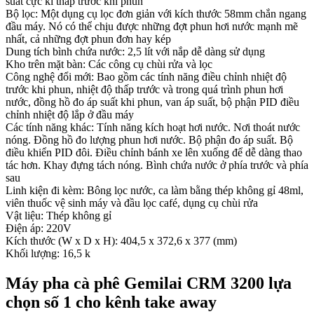
suất cực kì thấp trước khi phun
Bộ lọc: Một dụng cụ lọc đơn giản với kích thước 58mm chắn ngang
đầu máy. Nó có thể chịu được những đợt phun hơi nước mạnh mẽ
nhất, cả những đợt phun đơn hay kép
Dung tích bình chứa nước: 2,5 lít với nắp dễ dàng sử dụng
Kho trên mặt bàn: Các công cụ chùi rửa và lọc
Công nghệ đổi mới: Bao gồm các tính năng điều chỉnh nhiệt độ
trước khi phun, nhiệt độ thấp trước và trong quá trình phun hơi
nước, đồng hồ đo áp suất khi phun, van áp suất, bộ phận PID điều
chỉnh nhiệt độ lắp ở đầu máy
Các tính năng khác: Tính năng kích hoạt hơi nước. Nơi thoát nước
nóng. Đồng hồ đo lượng phun hơi nước. Bộ phận đo áp suất. Bộ
điều khiển PID đôi. Điều chỉnh bánh xe lên xuống để dễ dàng thao
tác hơn. Khay đựng tách nóng. Bình chứa nước ở phía trước và phía
sau
Linh kiện đi kèm: Bông lọc nước, ca làm bằng thép không gỉ 48ml,
viên thuốc vệ sinh máy và đầu lọc café, dụng cụ chùi rửa
Vật liệu: Thép không gỉ
Điện áp: 220V
Kích thước (W x D x H): 404,5 x 372,6 x 377 (mm)
Khối lượng: 16,5 k
Máy pha cà phê Gemilai CRM 3200 lựa
chọn số 1 cho kênh take away