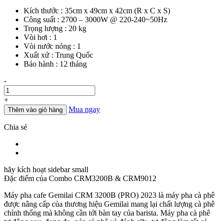
gốc
hiện
Kích thước : 35cm x 49cm x 42cm (R x C x S)
là:
tại
Công suất : 2700 – 3000W @ 220-240~50Hz
17.900.000đ.
là:
Trọng lượng : 20 kg
15.500.000đ.
Vòi hơi : 1
Vòi nước nóng : 1
Xuất xứ : Trung Quốc
Bảo hành : 12 tháng
Số
-
lượng
+
Mua ngay
Thêm vào giỏ hàng
Chia sẻ
hãy kích hoạt sidebar small
Đặc điểm của
Combo CRM3200B & CRM9012
Máy pha cafe Gemilai CRM 3200B (PRO) 2023 là máy pha cà phê
được nâng cấp của thương hiệu Gemilai mang lại chất lượng cà phê
chính thống mà không cần tới bàn tay của barista. Máy pha cà phê