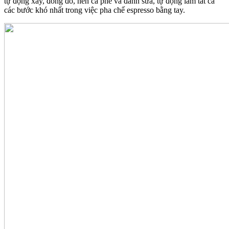
tự động xay, đong đo, nén cà phê và đánh sữa, tự động làm tất cả
các bước khó nhất trong việc pha chế espresso bằng tay.