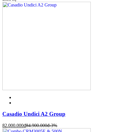
Casadio Undici A2 Group
82.000.000
đ
84.900.000
đ
-3%