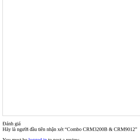
Đánh giá
Hãy là người đầu tiên nhận xét “Combo CRM3200B & CRM9012”
You must be
logged in
to post a review.