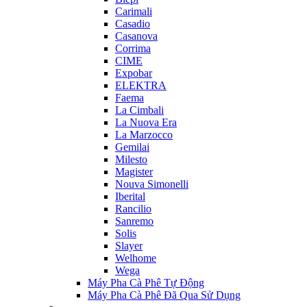
Carimali
Casadio
Casanova
Corrima
CIME
Expobar
ELEKTRA
Faema
La Cimbali
La Nuova Era
La Marzocco
Gemilai
Milesto
Magister
Nouva Simonelli
Iberital
Rancilio
Sanremo
Solis
Slayer
Welhome
Wega
Máy Pha Cà Phê Tự Động
Máy Pha Cà Phê Đã Qua Sử Dụng