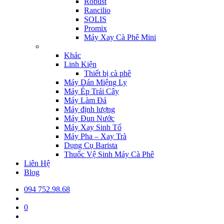
Robust
Rancilio
SOLIS
Promix
Máy Xay Cà Phê Mini
Khác
Linh Kiện
Thiết bị cà phê
Máy Dán Miệng Ly
Máy Ép Trái Cây
Máy Làm Đá
Máy định lượng
Máy Đun Nước
Máy Xay Sinh Tố
Máy Pha – Xay Trà
Dụng Cụ Barista
Thuốc Vệ Sinh Máy Cà Phê
Liên Hệ
Blog
094 752.98.68
0