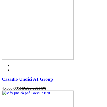
Casadio Undici A1 Group
45.500.000
đ
49.900.000
đ
-9%