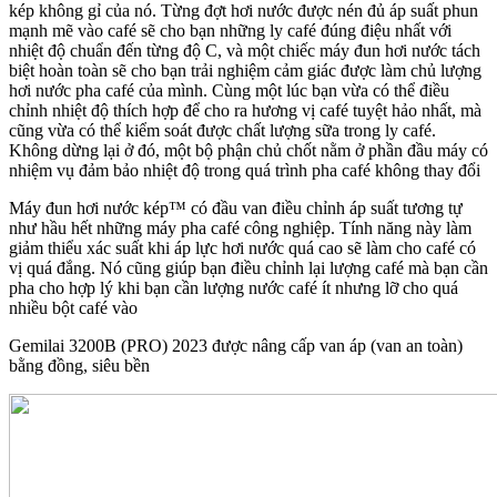
kép không gỉ của nó. Từng đợt hơi nước được nén đủ áp suất phun
mạnh mẽ vào café sẽ cho bạn những ly café đúng điệu nhất với
nhiệt độ chuẩn đến từng độ C, và một chiếc máy đun hơi nước tách
biệt hoàn toàn sẽ cho bạn trải nghiệm cảm giác được làm chủ lượng
hơi nước pha café của mình. Cùng một lúc bạn vừa có thể điều
chỉnh nhiệt độ thích hợp để cho ra hương vị café tuyệt hảo nhất, mà
cũng vừa có thể kiểm soát được chất lượng sữa trong ly café.
Không dừng lại ở đó, một bộ phận chủ chốt nằm ở phần đầu máy có
nhiệm vụ đảm bảo nhiệt độ trong quá trình pha café không thay đổi
Máy đun hơi nước kép™ có đầu van điều chỉnh áp suất tương tự
như hầu hết những máy pha café công nghiệp. Tính năng này làm
giảm thiểu xác suất khi áp lực hơi nước quá cao sẽ làm cho café có
vị quá đắng. Nó cũng giúp bạn điều chỉnh lại lượng café mà bạn cần
pha cho hợp lý khi bạn cần lượng nước café ít nhưng lỡ cho quá
nhiều bột café vào
Gemilai 3200B (PRO) 2023 được nâng cấp van áp (van an toàn)
bằng đồng, siêu bền