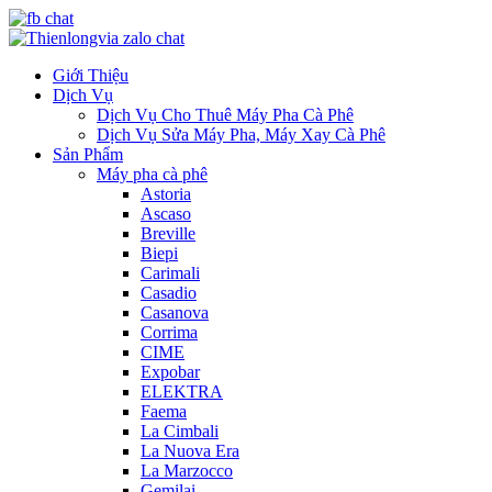
Giới Thiệu
Dịch Vụ
Dịch Vụ Cho Thuê Máy Pha Cà Phê
Dịch Vụ Sửa Máy Pha, Máy Xay Cà Phê
Sản Phẩm
Máy pha cà phê
Astoria
Ascaso
Breville
Biepi
Carimali
Casadio
Casanova
Corrima
CIME
Expobar
ELEKTRA
Faema
La Cimbali
La Nuova Era
La Marzocco
Gemilai