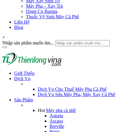
Máy Xay Sinh Tố
Máy Pha – Xay Trà
Dụng Cụ Barista
Thuốc Vệ Sinh Máy Cà Phê
Liên Hệ
Blog
×
Nhập sản phẩm muốn tìm...
Giới Thiệu
Dịch Vụ
Dịch Vụ Cho Thuê Máy Pha Cà Phê
Dịch Vụ Sửa Máy Pha, Máy Xay Cà Phê
Sản Phẩm
Hot
Máy pha cà phê
Astoria
Ascaso
Breville
Biepi