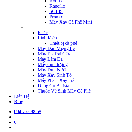
Robust
Rancilio
SOLIS
Promix
Máy Xay Cà Phê Mini
Khác
Linh Kiện
Thiết bị cà phê
Máy Dán Miệng Ly
Máy Ép Trái Cây
Máy Làm Đá
Máy định lượng
Máy Đun Nước
Máy Xay Sinh Tố
Máy Pha – Xay Trà
Dụng Cụ Barista
Thuốc Vệ Sinh Máy Cà Phê
Liên Hệ
Blog
094 752.98.68
0