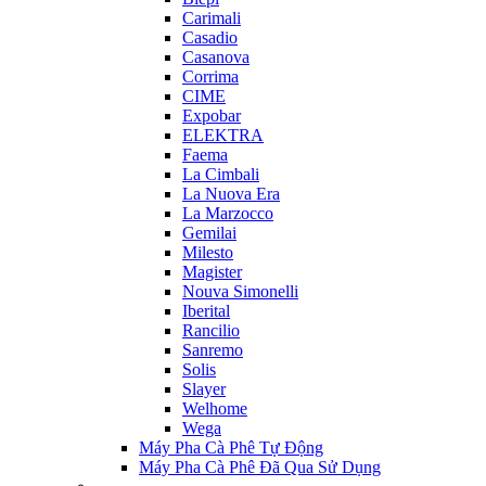
Carimali
Casadio
Casanova
Corrima
CIME
Expobar
ELEKTRA
Faema
La Cimbali
La Nuova Era
La Marzocco
Gemilai
Milesto
Magister
Nouva Simonelli
Iberital
Rancilio
Sanremo
Solis
Slayer
Welhome
Wega
Máy Pha Cà Phê Tự Động
Máy Pha Cà Phê Đã Qua Sử Dụng