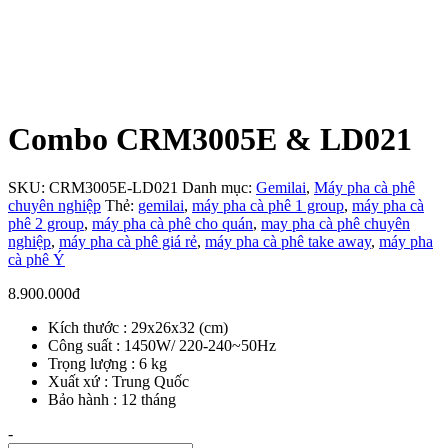
Combo CRM3005E & LD021
SKU:
CRM3005E-LD021
Danh mục:
Gemilai
,
Máy pha cà phê
chuyên nghiệp
Thẻ:
gemilai
,
máy pha cà phê 1 group
,
máy pha cà
phê 2 group
,
máy pha cà phê cho quán
,
may pha cà phê chuyên
nghiệp
,
máy pha cà phê giá rẻ
,
máy pha cà phê take away
,
máy pha
cà phê Ý
8.900.000
đ
Kích thước : 29x26x32 (cm)
Công suất : 1450W/ 220-240~50Hz
Trọng lượng : 6 kg
Xuất xứ : Trung Quốc
Bảo hành : 12 tháng
Số
-