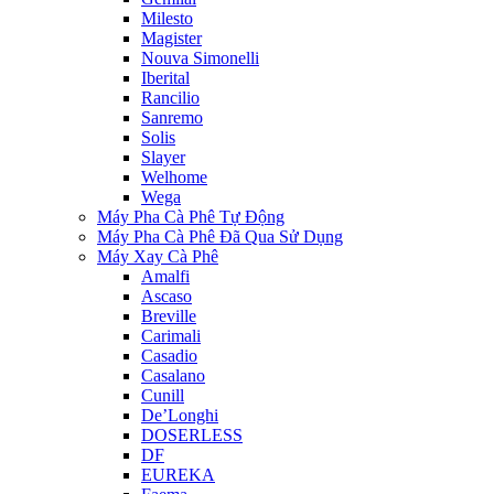
Milesto
Magister
Nouva Simonelli
Iberital
Rancilio
Sanremo
Solis
Slayer
Welhome
Wega
Máy Pha Cà Phê Tự Động
Máy Pha Cà Phê Đã Qua Sử Dụng
Máy Xay Cà Phê
Amalfi
Ascaso
Breville
Carimali
Casadio
Casalano
Cunill
De’Longhi
DOSERLESS
DF
EUREKA