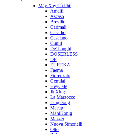
Máy Xay Cà Phê
Amalfi
Ascaso
Breville
Carimali
Casadio
Casalano
Cunill
De’Longhi
DOSERLESS
DF
EUREKA
Faema
Fiorenzato
Gemilai
HeyCafe
JieXing
La Marzocco
LingDong
Macap
MahlKonig
Mazzer
Nuova Simonelli
Otto