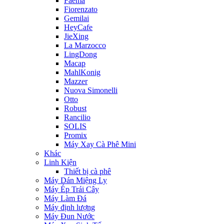
Faema
Fiorenzato
Gemilai
HeyCafe
JieXing
La Marzocco
LingDong
Macap
MahlKonig
Mazzer
Nuova Simonelli
Otto
Robust
Rancilio
SOLIS
Promix
Máy Xay Cà Phê Mini
Khác
Linh Kiện
Thiết bị cà phê
Máy Dán Miệng Ly
Máy Ép Trái Cây
Máy Làm Đá
Máy định lượng
Máy Đun Nước