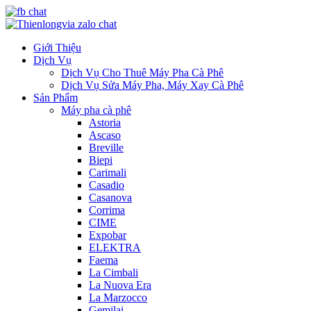
Giới Thiệu
Dịch Vụ
Dịch Vụ Cho Thuê Máy Pha Cà Phê
Dịch Vụ Sửa Máy Pha, Máy Xay Cà Phê
Sản Phẩm
Máy pha cà phê
Astoria
Ascaso
Breville
Biepi
Carimali
Casadio
Casanova
Corrima
CIME
Expobar
ELEKTRA
Faema
La Cimbali
La Nuova Era
La Marzocco
Gemilai