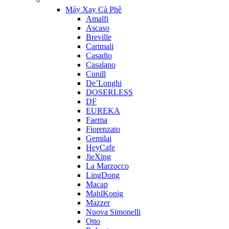
Máy Xay Cà Phê
Amalfi
Ascaso
Breville
Carimali
Casadio
Casalano
Cunill
De’Longhi
DOSERLESS
DF
EUREKA
Faema
Fiorenzato
Gemilai
HeyCafe
JieXing
La Marzocco
LingDong
Macap
MahlKonig
Mazzer
Nuova Simonelli
Otto