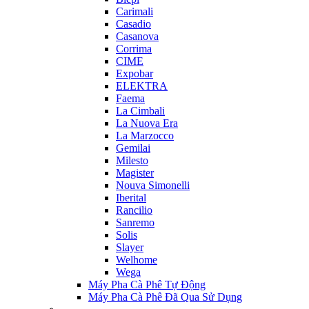
Carimali
Casadio
Casanova
Corrima
CIME
Expobar
ELEKTRA
Faema
La Cimbali
La Nuova Era
La Marzocco
Gemilai
Milesto
Magister
Nouva Simonelli
Iberital
Rancilio
Sanremo
Solis
Slayer
Welhome
Wega
Máy Pha Cà Phê Tự Động
Máy Pha Cà Phê Đã Qua Sử Dụng