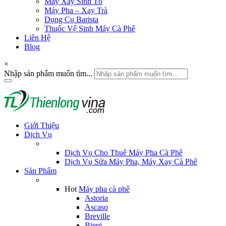
Máy Xay Sinh Tố
Máy Pha – Xay Trà
Dụng Cụ Barista
Thuốc Vệ Sinh Máy Cà Phê
Liên Hệ
Blog
×
Nhập sản phẩm muốn tìm...
Giới Thiệu
Dịch Vụ
Dịch Vụ Cho Thuê Máy Pha Cà Phê
Dịch Vụ Sửa Máy Pha, Máy Xay Cà Phê
Sản Phẩm
Hot
Máy pha cà phê
Astoria
Ascaso
Breville
Biepi