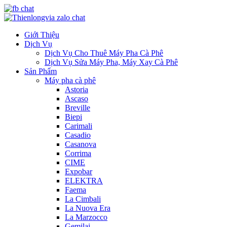
Giới Thiệu
Dịch Vụ
Dịch Vụ Cho Thuê Máy Pha Cà Phê
Dịch Vụ Sửa Máy Pha, Máy Xay Cà Phê
Sản Phẩm
Máy pha cà phê
Astoria
Ascaso
Breville
Biepi
Carimali
Casadio
Casanova
Corrima
CIME
Expobar
ELEKTRA
Faema
La Cimbali
La Nuova Era
La Marzocco
Gemilai