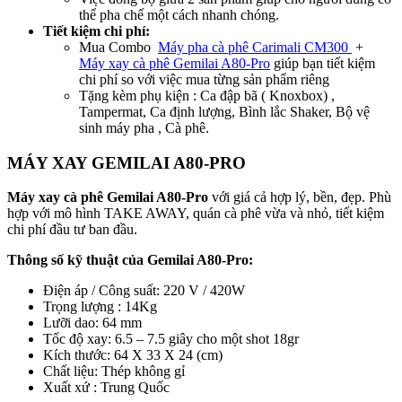
thể pha chế một cách nhanh chóng.
Tiết kiệm chi phí:
Mua Combo
Máy pha cà phê Carimali CM300
+
Máy xay cà phê Gemilai A80-Pro
giúp bạn tiết kiệm
chi phí so với việc mua từng sản phẩm riêng
Tặng kèm phụ kiện : Ca đập bã ( Knoxbox) ,
Tampermat, Ca định lượng, Bình lắc Shaker, Bộ vệ
sinh máy pha , Cà phê.
MÁY XAY GEMILAI A80-PRO
Máy xay cà phê Gemilai A80-Pro
với giá cả hợp lý, bền, đẹp. Phù
hợp với mô hình TAKE AWAY, quán cà phê vừa và nhỏ, tiết kiệm
chi phí đầu tư ban đầu.
Thông số kỹ thuật của Gemilai A80-Pro:
Điện áp / Công suất: 220 V / 420W
Trọng lượng : 14Kg
Lưỡi dao: 64 mm
Tốc độ xay: 6.5 – 7.5 giây cho một shot 18gr
Kích thước: 64 X 33 X 24 (cm)
Chất liệu: Thép không gỉ
Xuất xứ : Trung Quốc