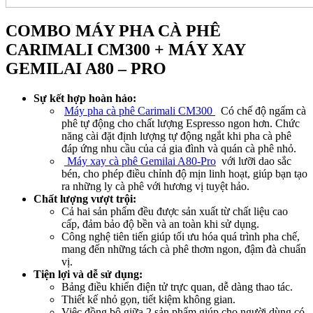
COMBO MÁY PHA CÀ PHÊ
CARIMALI CM300 + M
ÁY XAY
GEMILAI A80 – PRO
Sự kết hợp hoàn hảo:
Máy pha cà phê Carimali CM300
Có chế độ ngấm cà
phê tự động cho chất lượng Espresso ngon hơn. Chức
năng cài đặt định lượng tự động ngắt khi pha cà phê
đáp ứng nhu cầu của cả gia đình và quán cà phê nhỏ.
Máy xay cà phê Gemilai A80-Pro
với lưỡi dao sắc
bén, cho phép điều chỉnh độ mịn linh hoạt, giúp bạn tạo
ra những ly cà phê với hương vị tuyệt hảo.
Chất lượng vượt trội:
Cả hai sản phẩm đều được sản xuất từ chất liệu cao
cấp, đảm bảo độ bền và an toàn khi sử dụng.
Công nghệ tiên tiến giúp tối ưu hóa quá trình pha chế,
mang đến những tách cà phê thơm ngon, đậm đà chuẩn
vị.
Tiện lợi và dễ sử dụng:
Bảng điều khiển điện tử trực quan, dễ dàng thao tác.
Thiết kế nhỏ gọn, tiết kiệm không gian.
Việc đồng bộ giữa 2 sản phẩm giúp cho người dùng có