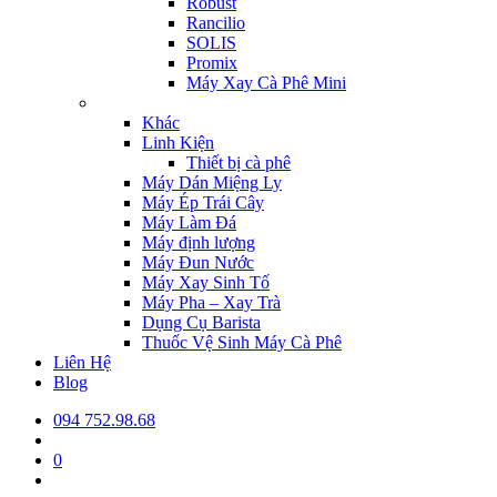
Robust
Rancilio
SOLIS
Promix
Máy Xay Cà Phê Mini
Khác
Linh Kiện
Thiết bị cà phê
Máy Dán Miệng Ly
Máy Ép Trái Cây
Máy Làm Đá
Máy định lượng
Máy Đun Nước
Máy Xay Sinh Tố
Máy Pha – Xay Trà
Dụng Cụ Barista
Thuốc Vệ Sinh Máy Cà Phê
Liên Hệ
Blog
094 752.98.68
0