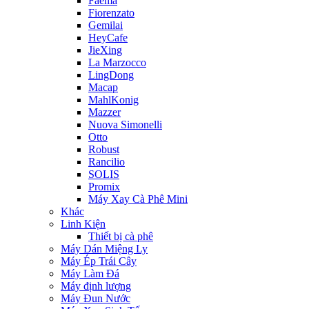
Faema
Fiorenzato
Gemilai
HeyCafe
JieXing
La Marzocco
LingDong
Macap
MahlKonig
Mazzer
Nuova Simonelli
Otto
Robust
Rancilio
SOLIS
Promix
Máy Xay Cà Phê Mini
Khác
Linh Kiện
Thiết bị cà phê
Máy Dán Miệng Ly
Máy Ép Trái Cây
Máy Làm Đá
Máy định lượng
Máy Đun Nước