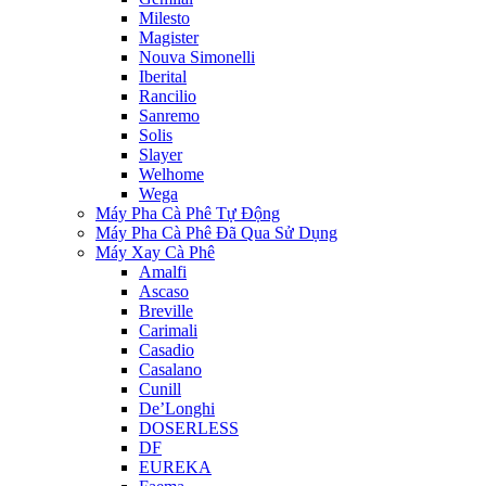
Milesto
Magister
Nouva Simonelli
Iberital
Rancilio
Sanremo
Solis
Slayer
Welhome
Wega
Máy Pha Cà Phê Tự Động
Máy Pha Cà Phê Đã Qua Sử Dụng
Máy Xay Cà Phê
Amalfi
Ascaso
Breville
Carimali
Casadio
Casalano
Cunill
De’Longhi
DOSERLESS
DF
EUREKA