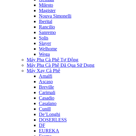
Milesto
Magister
Nouva Simonelli
Iberital
Rancilio
Sanremo
Solis
Slayer
Welhome
Wega
Máy Pha Cà Phê Tự Động
Máy Pha Cà Phê Đã Qua Sử Dụng
Máy Xay Cà Phê
Amalfi
Ascaso
Breville
Carimali
Casadio
Casalano
Cunill
De’Longhi
DOSERLESS
DF
EUREKA