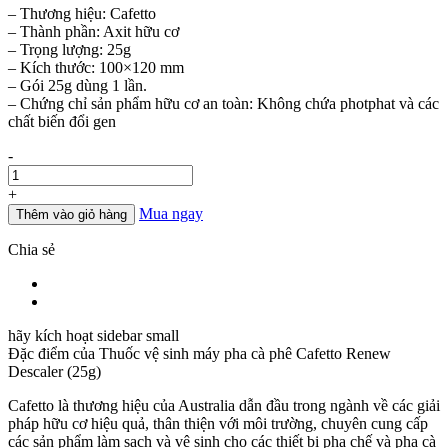
– Thương hiệu: Cafetto
là:
tại
– Thành phần: Axit hữu cơ
50.000đ.
là:
– Trọng lượng: 25g
40.000đ.
– Kích thước: 100×120 mm
– Gói 25g dùng 1 lần.
– Chứng chỉ sản phẩm hữu cơ an toàn: Không chứa photphat và các
chất biến đổi gen
Số
-
lượng
+
Mua ngay
Thêm vào giỏ hàng
Chia sẻ
hãy kích hoạt sidebar small
Đặc điểm của
Thuốc vệ sinh máy pha cà phê Cafetto Renew
Descaler (25g)
Cafetto là thương hiệu của Australia dẫn đầu trong ngành về các giải
pháp hữu cơ hiệu quả, thân thiện với môi trường, chuyên cung cấp
các sản phẩm làm sạch và vệ sinh cho các thiết bị pha chế và pha cà