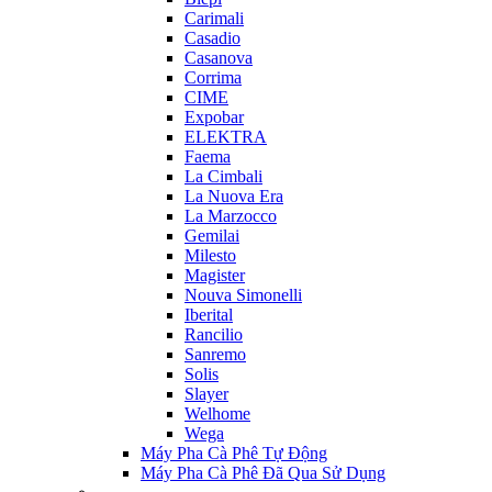
Carimali
Casadio
Casanova
Corrima
CIME
Expobar
ELEKTRA
Faema
La Cimbali
La Nuova Era
La Marzocco
Gemilai
Milesto
Magister
Nouva Simonelli
Iberital
Rancilio
Sanremo
Solis
Slayer
Welhome
Wega
Máy Pha Cà Phê Tự Động
Máy Pha Cà Phê Đã Qua Sử Dụng