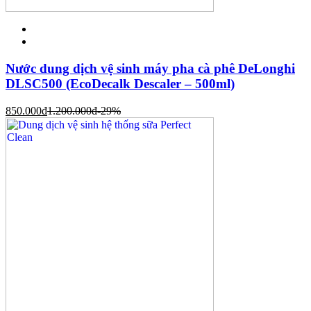
Nước dung dịch vệ sinh máy pha cà phê DeLonghi
DLSC500 (EcoDecalk Descaler – 500ml)
850.000
đ
1.200.000
đ
-29%