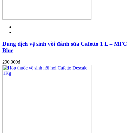
Dung dịch vệ sinh vòi đánh sữa Cafetto 1 L – MFC
Blue
290.000
đ