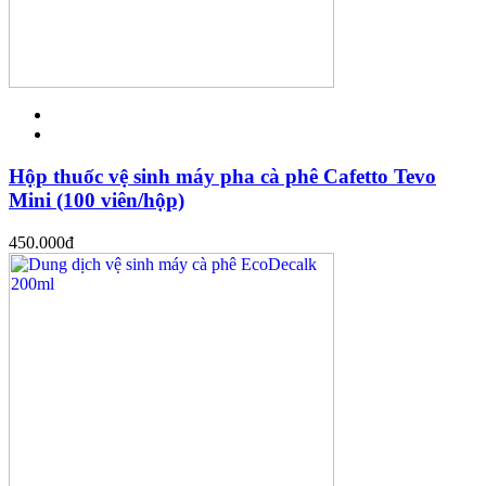
Hộp thuốc vệ sinh máy pha cà phê Cafetto Tevo
Mini (100 viên/hộp)
450.000
đ