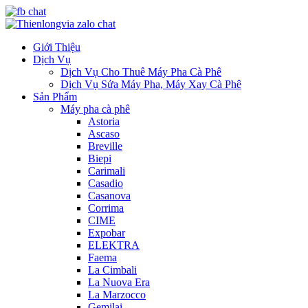
Giới Thiệu
Dịch Vụ
Dịch Vụ Cho Thuê Máy Pha Cà Phê
Dịch Vụ Sửa Máy Pha, Máy Xay Cà Phê
Sản Phẩm
Máy pha cà phê
Astoria
Ascaso
Breville
Biepi
Carimali
Casadio
Casanova
Corrima
CIME
Expobar
ELEKTRA
Faema
La Cimbali
La Nuova Era
La Marzocco
Gemilai