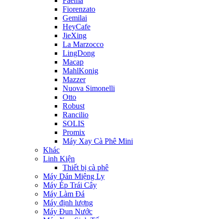
Faema
Fiorenzato
Gemilai
HeyCafe
JieXing
La Marzocco
LingDong
Macap
MahlKonig
Mazzer
Nuova Simonelli
Otto
Robust
Rancilio
SOLIS
Promix
Máy Xay Cà Phê Mini
Khác
Linh Kiện
Thiết bị cà phê
Máy Dán Miệng Ly
Máy Ép Trái Cây
Máy Làm Đá
Máy định lượng
Máy Đun Nước