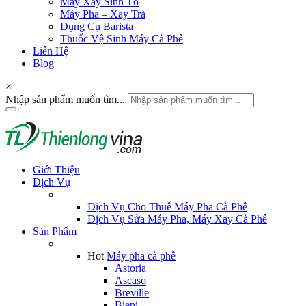
Máy Xay Sinh Tố
Máy Pha – Xay Trà
Dụng Cụ Barista
Thuốc Vệ Sinh Máy Cà Phê
Liên Hệ
Blog
×
Nhập sản phẩm muốn tìm...
Giới Thiệu
Dịch Vụ
Dịch Vụ Cho Thuê Máy Pha Cà Phê
Dịch Vụ Sửa Máy Pha, Máy Xay Cà Phê
Sản Phẩm
Hot
Máy pha cà phê
Astoria
Ascaso
Breville
Biepi