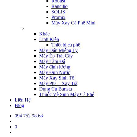
Robust
Rancilio
SOLIS
Promix
Máy Xay Cà Phê Mini
Khác
Linh Kiện
Thiết bị cà phê
Máy Dán Miệng Ly
Máy Ép Trái Cây
Máy Làm Đá
Máy định lượng
Máy Đun Nước
Máy Xay Sinh Tố
Máy Pha – Xay Trà
Dụng Cụ Barista
Thuốc Vệ Sinh Máy Cà Phê
Liên Hệ
Blog
094 752.98.68
0