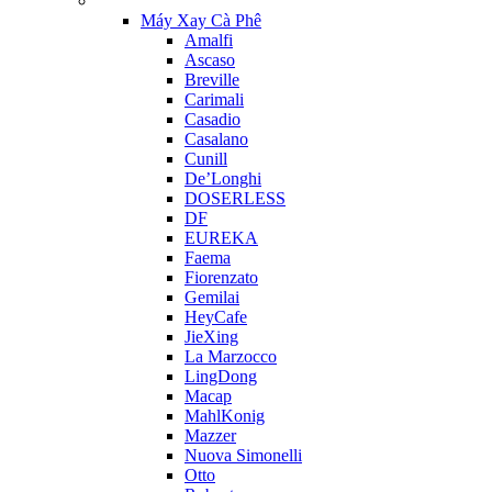
Máy Xay Cà Phê
Amalfi
Ascaso
Breville
Carimali
Casadio
Casalano
Cunill
De’Longhi
DOSERLESS
DF
EUREKA
Faema
Fiorenzato
Gemilai
HeyCafe
JieXing
La Marzocco
LingDong
Macap
MahlKonig
Mazzer
Nuova Simonelli
Otto