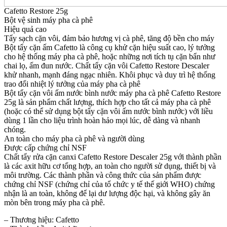
Cafetto Restore 25g
Bột vệ sinh máy pha cà phê
Hiệu quả cao
Tẩy sạch cặn vôi, đảm bảo hương vị cà phê, tăng độ bền cho máy
Bột tẩy cặn ấm Cafetto là công cụ khử cặn hiệu suất cao, lý tưởng
cho hệ thống máy pha cà phê, hoặc những nơi tích tụ cặn bẩn như
chai lọ, ấm đun nước. Chất tẩy cặn vôi Cafetto Restore Descaler
khử nhanh, mạnh đáng ngạc nhiên. Khôi phục và duy trì hệ thống
trao đổi nhiệt lý tưởng của máy pha cà phê
Bột tẩy cặn vôi ấm nước bình nước máy pha cà phê Cafetto Restore
25g là sản phẩm chất lượng, thích hợp cho tất cả máy pha cà phê
(hoặc có thể sử dụng bột tẩy cặn vôi ấm nước bình nước) với liều
dùng 1 lần cho liệu trình hoàn hảo mọi lúc, dễ dàng và nhanh
chóng.
An toàn cho máy pha cà phê và người dùng
Được cấp chứng chỉ NSF
Chất tẩy rửa cặn canxi Cafetto Restore Descaler 25g với thành phần
là các axit hữu cơ tổng hợp, an toàn cho người sử dụng, thiết bị và
môi trường. Các thành phần và công thức của sản phẩm được
chứng chỉ NSF (chứng chỉ của tổ chức y tế thế giới WHO) chứng
nhận là an toàn, không để lại dư lượng độc hại, và không gây ăn
mòn bên trong máy pha cà phê.
– Thương hiệu: Cafetto