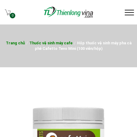
0
Trang chủ
/
Thuốc vệ sinh máy cafe
/
Hộp thuốc vệ sinh máy pha cà
phê Cafetto Tevo Mini (100 viên/hộp)