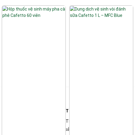
Liên hệ
Công ty TNHH Thương Mại & Kỹ Thuật Điện Tử Thiên Long
*Showroom: 135A Đường Số 1, P. Thông Tây Hội, TP Hồ Chí Minh
Trung tâm sửa chữa & Bảo hành sản phẩm: