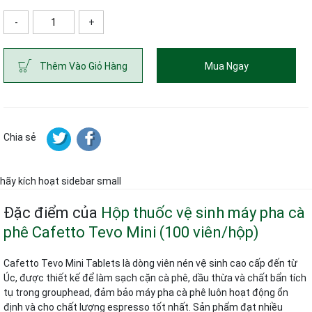
-
+
ố lượng
Thêm Vào Giỏ Hàng
Mua Ngay
Chia sẻ
hãy kích hoạt sidebar small
Đặc điểm của
Hộp thuốc vệ sinh máy pha cà
phê Cafetto Tevo Mini (100 viên/hộp)
Cafetto Tevo Mini Tablets là dòng viên nén vệ sinh cao cấp đến từ
Úc, được thiết kế để làm sạch cặn cà phê, dầu thừa và chất bẩn tích
tụ trong grouphead, đảm bảo máy pha cà phê luôn hoạt động ổn
định và cho chất lượng espresso tốt nhất. Sản phẩm đạt nhiều