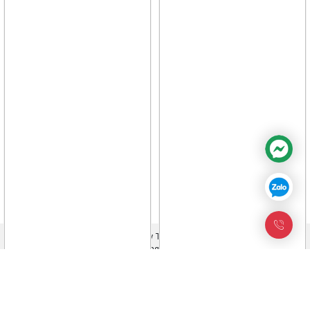
Chính sách đổi trả hàng
Điều khoản mua bán hàng hóa
Chính sách bảo hành
Facebook
Twitter
Bản quyền trực thuộc Công ty TNHH TM & KTDT Thiên Long
©thienlongvina.com