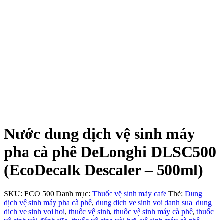
Nước dung dịch vệ sinh máy
pha cà phê DeLonghi DLSC500
(EcoDecalk Descaler – 500ml)
SKU:
ECO 500
Danh mục:
Thuốc vệ sinh máy cafe
Thẻ:
Dung
dịch vệ sinh máy pha cà phê
,
dung dich ve sinh voi danh sua
,
dung
dich ve sinh voi hoi
,
thuốc vệ sinh
,
thuốc vệ sinh máy cà phê
,
thuốc