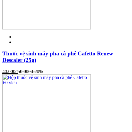
Thuốc vệ sinh máy pha cà phê Cafetto Renew
Descaler (25g)
40.000
đ
50.000
đ
-20%