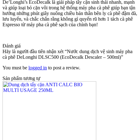
De’Longhi’s EcoDecalk là giải pháp tẩy cặn sinh thái nhanh, mạnh
và giúp loại bỏ cặn vôi trong hệ thống máy pha cà phê giúp bạn tận
hưởng những phút giây nuông chiều bản thân bên ly cà phê đậm đà,
lưu luyến, và chắc chắn rằng không gì quyến rũ hơn 1 tách cà phê
Espresso từ máy pha cà phê sạch của chính bạn!
Đánh giá
Hãy là người đầu tiên nhận xét “Nước dung dịch vệ sinh máy pha
cà phê DeLonghi DLSC500 (EcoDecalk Descaler – 500ml)”
You must be
logged in
to post a review.
Sản phẩm tương tự