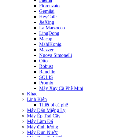
Faema
Fiorenzato
Gemilai
HeyCafe
JieXing
La Marzocco
LingDong
Macap
MahlKonig
Mazzer
Nuova Simonelli
Otto
Robust
Rancilio
SOLIS
Promix
Máy Xay Cà Phê Mini
Khác
Linh Kiện
Thiết bị cà phê
Máy Dán Miệng Ly
Máy Ép Trái Cây
Máy Làm Đá
Máy định lượng
Máy Đun Nước