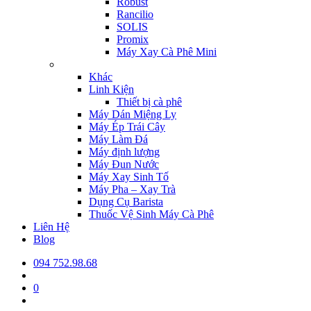
Robust
Rancilio
SOLIS
Promix
Máy Xay Cà Phê Mini
Khác
Linh Kiện
Thiết bị cà phê
Máy Dán Miệng Ly
Máy Ép Trái Cây
Máy Làm Đá
Máy định lượng
Máy Đun Nước
Máy Xay Sinh Tố
Máy Pha – Xay Trà
Dụng Cụ Barista
Thuốc Vệ Sinh Máy Cà Phê
Liên Hệ
Blog
094 752.98.68
0