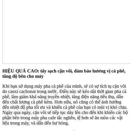
HIỆU QUẢ CAO: tẩy sạch cặn vôi, đảm bảo hương vị cà phê,
tăng độ bền cho máy
Khi bạn sử dụng máy pha cà phê của mình, sẽ có sự tích tụ cặn vôi
do canxi cacbonat trong nước. Điều này sẽ kéo dài thời gian pha cà
phê, làm giảm khả năng truyền nhiệt, tăng điện năng tiêu thụ, dẫn
đến chất lượng cà phê kém. Hơn nữa, nó cũng có thể ảnh hưởng
đến nhiệt độ pha tối ưu và khiến cà phê của bạn có mùi vị khó chịu.
Ngày qua ngày, cặn vôi sẽ tiếp tục dày lên cho đến khi khiến các bộ
phận bên trong máy pha cafe tắc nghẽn, tệ hơn sẽ ăn mòn các vật
liệu trong máy, và dẫn đến hư hỏng.