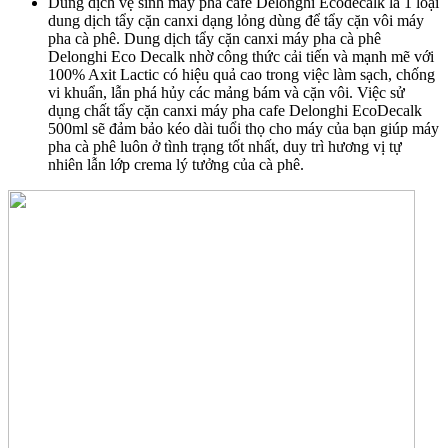
Dung dịch vệ sinh máy pha cafe Delonghi Ecodecalk là 1 loại
dung dịch tẩy cặn canxi dạng lỏng dùng để tẩy cặn vôi máy
pha cà phê. Dung dịch tẩy cặn canxi máy pha cà phê
Delonghi Eco Decalk nhờ công thức cải tiến và mạnh mẽ với
100% Axit Lactic có hiệu quả cao trong việc làm sạch, chống
vi khuẩn, lẫn phá hủy các mảng bám và cặn vôi. Việc sử
dụng chất tẩy cặn canxi máy pha cafe Delonghi EcoDecalk
500ml sẽ đảm bảo kéo dài tuổi thọ cho máy của bạn giúp máy
pha cà phê luôn ở tình trạng tốt nhất, duy trì hương vị tự
nhiên lẫn lớp crema lý tưởng của cà phê.