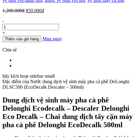
vệ sinh vòi đánh sữa
,
thuốc vệ sinh vòi hơi
,
vệ sinh máy cà phê
Giá
Giá
1.200.000
đ
850.000
đ
gốc
hiện
Số
-
là:
tại
lượng
1.200.000đ.
là:
850.000đ.
+
Mua ngay
Thêm vào giỏ hàng
Chia sẻ
hãy kích hoạt sidebar small
Đặc điểm của
Nước dung dịch vệ sinh máy pha cà phê DeLonghi
DLSC500 (EcoDecalk Descaler – 500ml)
Dung dịch vệ sinh máy pha cà phê
Delonghi Ecodecalk – Descaler Delonghi
Eco Decalk – Chai dung dịch tẩy cặn máy
pha cà phê Delonghi EcoDecalk 500ml