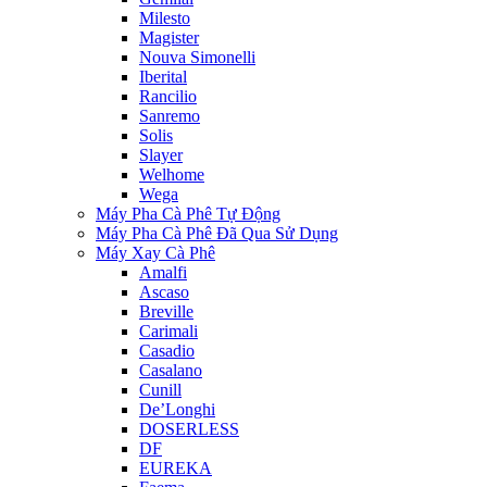
Milesto
Magister
Nouva Simonelli
Iberital
Rancilio
Sanremo
Solis
Slayer
Welhome
Wega
Máy Pha Cà Phê Tự Động
Máy Pha Cà Phê Đã Qua Sử Dụng
Máy Xay Cà Phê
Amalfi
Ascaso
Breville
Carimali
Casadio
Casalano
Cunill
De’Longhi
DOSERLESS
DF
EUREKA