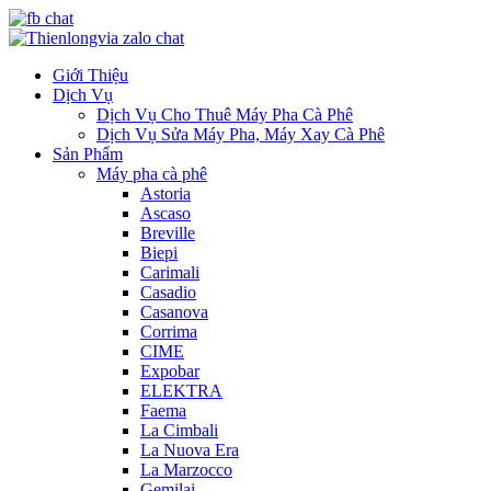
Giới Thiệu
Dịch Vụ
Dịch Vụ Cho Thuê Máy Pha Cà Phê
Dịch Vụ Sửa Máy Pha, Máy Xay Cà Phê
Sản Phẩm
Máy pha cà phê
Astoria
Ascaso
Breville
Biepi
Carimali
Casadio
Casanova
Corrima
CIME
Expobar
ELEKTRA
Faema
La Cimbali
La Nuova Era
La Marzocco
Gemilai