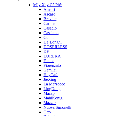
Máy Xay Cà Phê
Amalfi
Ascaso
Breville
Carimali
Casadio
Casalano
Cunill
De’Longhi
DOSERLESS
DF
EUREKA
Faema
Fiorenzato
Gemilai
HeyCafe
JieXing
La Marzocco
LingDong
Macap
MahlKonig
Mazzer
Nuova Simonelli
Otto