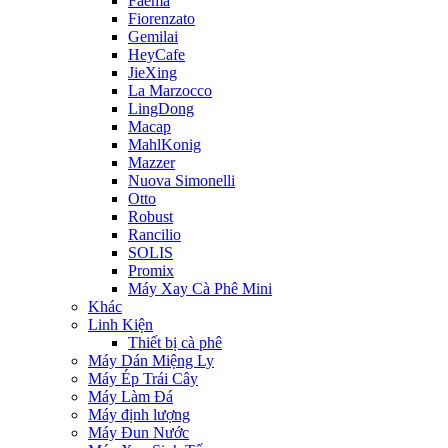
Faema
Fiorenzato
Gemilai
HeyCafe
JieXing
La Marzocco
LingDong
Macap
MahlKonig
Mazzer
Nuova Simonelli
Otto
Robust
Rancilio
SOLIS
Promix
Máy Xay Cà Phê Mini
Khác
Linh Kiện
Thiết bị cà phê
Máy Dán Miệng Ly
Máy Ép Trái Cây
Máy Làm Đá
Máy định lượng
Máy Đun Nước