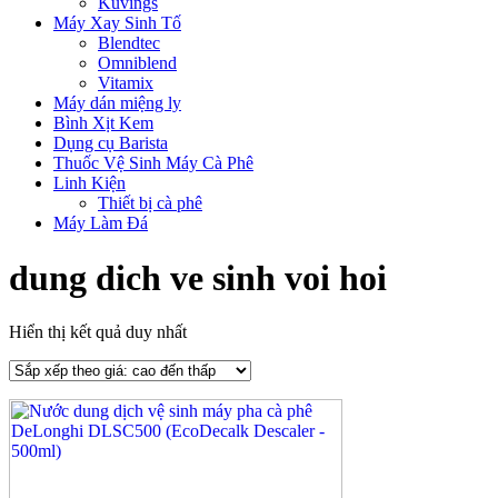
Kuvings
Máy Xay Sinh Tố
Blendtec
Omniblend
Vitamix
Máy dán miệng ly
Bình Xịt Kem
Dụng cụ Barista
Thuốc Vệ Sinh Máy Cà Phê
Linh Kiện
Thiết bị cà phê
Máy Làm Đá
dung dich ve sinh voi hoi
Hiển thị kết quả duy nhất