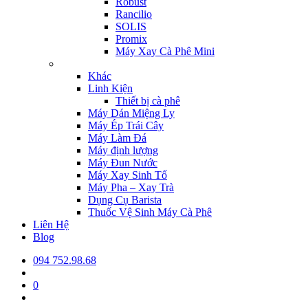
Robust
Rancilio
SOLIS
Promix
Máy Xay Cà Phê Mini
Khác
Linh Kiện
Thiết bị cà phê
Máy Dán Miệng Ly
Máy Ép Trái Cây
Máy Làm Đá
Máy định lượng
Máy Đun Nước
Máy Xay Sinh Tố
Máy Pha – Xay Trà
Dụng Cụ Barista
Thuốc Vệ Sinh Máy Cà Phê
Liên Hệ
Blog
094 752.98.68
0