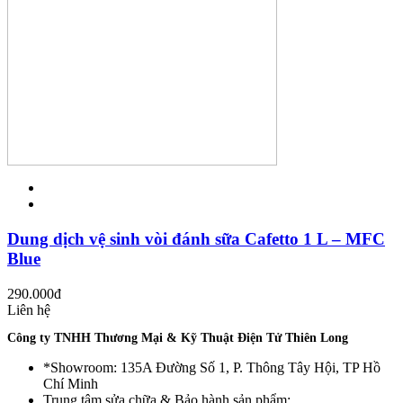
Dung dịch vệ sinh vòi đánh sữa Cafetto 1 L – MFC
Blue
290.000
đ
Liên hệ
Công ty TNHH Thương Mại & Kỹ Thuật Điện Tử Thiên Long
*Showroom: 135A Đường Số 1, P. Thông Tây Hội, TP Hồ
Chí Minh
Trung tâm sửa chữa & Bảo hành sản phẩm: