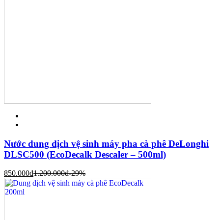
Nước dung dịch vệ sinh máy pha cà phê DeLonghi
DLSC500 (EcoDecalk Descaler – 500ml)
850.000
đ
1.200.000
đ
-29%