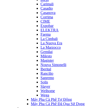
Carimali
Casadio
Casanova
Corrima
CIME
Expobar
ELEKTRA
Faema
La Cimbali
La Nuova Era
La Marzocco
Gemilai
Milesto
Magister
Nouva Simonelli
Iberital
Rancilio
Sanremo
Solis
Slayer
Welhome
Wega
Máy Pha Cà Phê Tự Động
Máy Pha Cà Phê Đã Qua Sử Dụng