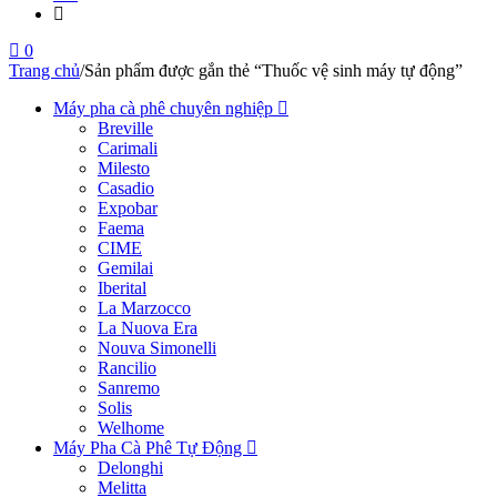
0
Trang chủ
/
Sản phẩm được gắn thẻ “Thuốc vệ sinh máy tự động”
Máy pha cà phê chuyên nghiệp
Breville
Carimali
Milesto
Casadio
Expobar
Faema
CIME
Gemilai
Iberital
La Marzocco
La Nuova Era
Nouva Simonelli
Rancilio
Sanremo
Solis
Welhome
Máy Pha Cà Phê Tự Động
Delonghi
Melitta