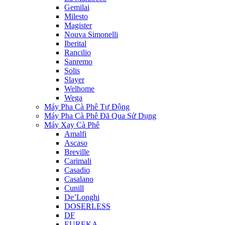
Gemilai
Milesto
Magister
Nouva Simonelli
Iberital
Rancilio
Sanremo
Solis
Slayer
Welhome
Wega
Máy Pha Cà Phê Tự Động
Máy Pha Cà Phê Đã Qua Sử Dụng
Máy Xay Cà Phê
Amalfi
Ascaso
Breville
Carimali
Casadio
Casalano
Cunill
De’Longhi
DOSERLESS
DF
EUREKA