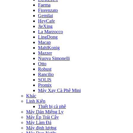
Faema
Fiorenzato
Gemilai
HeyCafe
JieXing
La Marzocco
LingDong
Macap
MahlKonig
Mazzer
Nuova Simonelli
Otto
Robust
Rancilio
SOLIS
Promix
Máy Xay Cà Phê Mini
Khác
Linh Kiện
Thiết bị cà phê
Máy Dán Miệng Ly
Máy Ép Trái Cây
Máy Làm Đá
Máy định lượng