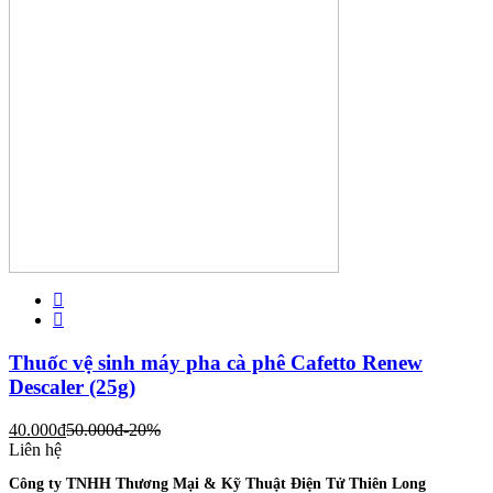
Thuốc vệ sinh máy pha cà phê Cafetto Renew
Descaler (25g)
40.000
đ
50.000
đ
-20%
Liên hệ
Công ty TNHH Thương Mại & Kỹ Thuật Điện Tử Thiên Long