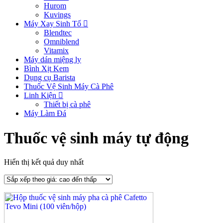
Hurom
Kuvings
Máy Xay Sinh Tố
Blendtec
Omniblend
Vitamix
Máy dán miệng ly
Bình Xịt Kem
Dụng cụ Barista
Thuốc Vệ Sinh Máy Cà Phê
Linh Kiện
Thiết bị cà phê
Máy Làm Đá
Thuốc vệ sinh máy tự động
Hiển thị kết quả duy nhất