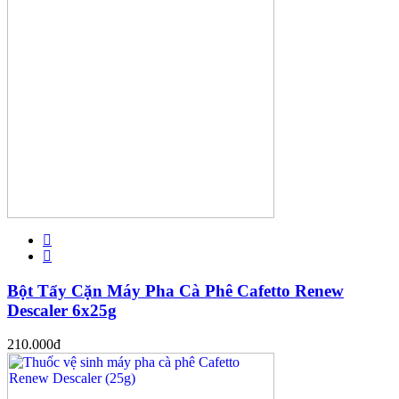
Bột Tẩy Cặn Máy Pha Cà Phê Cafetto Renew
Descaler 6x25g
210.000
đ