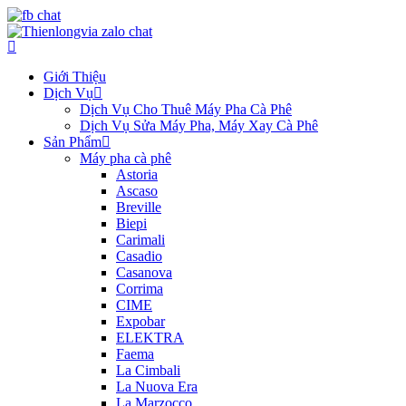
Giới Thiệu
Dịch Vụ
Dịch Vụ Cho Thuê Máy Pha Cà Phê
Dịch Vụ Sửa Máy Pha, Máy Xay Cà Phê
Sản Phẩm
Máy pha cà phê
Astoria
Ascaso
Breville
Biepi
Carimali
Casadio
Casanova
Corrima
CIME
Expobar
ELEKTRA
Faema
La Cimbali
La Nuova Era
La Marzocco