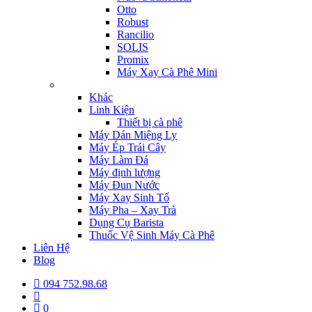
Otto
Robust
Rancilio
SOLIS
Promix
Máy Xay Cà Phê Mini
Khác
Linh Kiện
Thiết bị cà phê
Máy Dán Miệng Ly
Máy Ép Trái Cây
Máy Làm Đá
Máy định lượng
Máy Đun Nước
Máy Xay Sinh Tố
Máy Pha – Xay Trà
Dụng Cụ Barista
Thuốc Vệ Sinh Máy Cà Phê
Liên Hệ
Blog
094 752.98.68
0