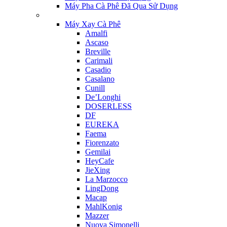
Máy Pha Cà Phê Đã Qua Sử Dụng
Máy Xay Cà Phê
Amalfi
Ascaso
Breville
Carimali
Casadio
Casalano
Cunill
De’Longhi
DOSERLESS
DF
EUREKA
Faema
Fiorenzato
Gemilai
HeyCafe
JieXing
La Marzocco
LingDong
Macap
MahlKonig
Mazzer
Nuova Simonelli