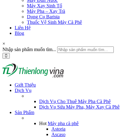
Máy Đun Nước
Máy Xay Sinh Tố
Máy Pha – Xay Trà
Dụng Cụ Barista
Thuốc Vệ Sinh Máy Cà Phê
Liên Hệ
Blog
×
Nhập sản phẩm muốn tìm...
Giới Thiệu
Dịch Vụ
Dịch Vụ Cho Thuê Máy Pha Cà Phê
Dịch Vụ Sửa Máy Pha, Máy Xay Cà Phê
Sản Phẩm
Hot
Máy pha cà phê
Astoria
Ascaso