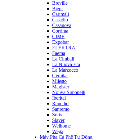
Breville
Biepi
Carimali
Casadio
Casanova
Corrima
CIME
Expobar
ELEKTRA
Faema
La Cimbali
La Nuova Era
La Marzocco
Gemilai
Milesto
Magister
Nouva Simonelli
Iberital
Rancilio
Sanremo
Solis
Slayer
Welhome
Wega
Máy Pha Cà Phê Tự Động