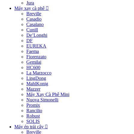
Jura
Máy xay cà phê
Breville
Casadio
Casalano
Cunill
De’Longhi
DF
EUREKA
Faema
Fiorenzato
Gemilai
HC600
La Marzocco
LingDong
MahlKonig
Mazzer
Máy Xay Cà Phê Mini
Nuova Simonelli
Promix
Rancilio
Robust
SOLIS
Máy ép trái cây
Breville