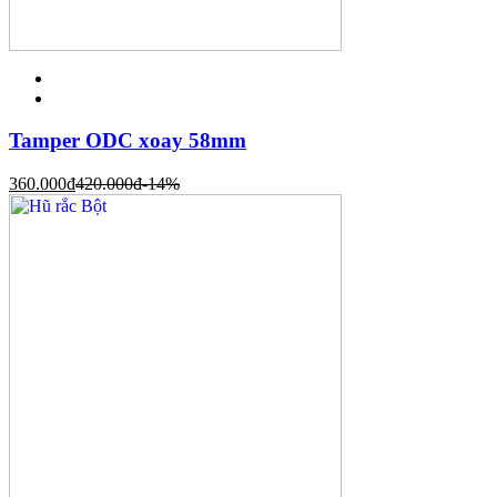
Tamper ODC xoay 58mm
360.000
đ
420.000
đ
-14%