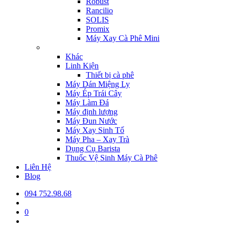
Robust
Rancilio
SOLIS
Promix
Máy Xay Cà Phê Mini
Khác
Linh Kiện
Thiết bị cà phê
Máy Dán Miệng Ly
Máy Ép Trái Cây
Máy Làm Đá
Máy định lượng
Máy Đun Nước
Máy Xay Sinh Tố
Máy Pha – Xay Trà
Dụng Cụ Barista
Thuốc Vệ Sinh Máy Cà Phê
Liên Hệ
Blog
094 752.98.68
0