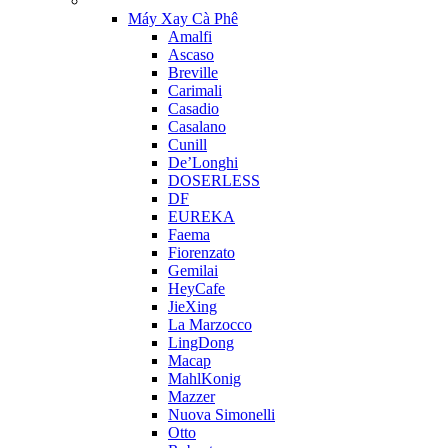
Máy Xay Cà Phê
Amalfi
Ascaso
Breville
Carimali
Casadio
Casalano
Cunill
De’Longhi
DOSERLESS
DF
EUREKA
Faema
Fiorenzato
Gemilai
HeyCafe
JieXing
La Marzocco
LingDong
Macap
MahlKonig
Mazzer
Nuova Simonelli
Otto