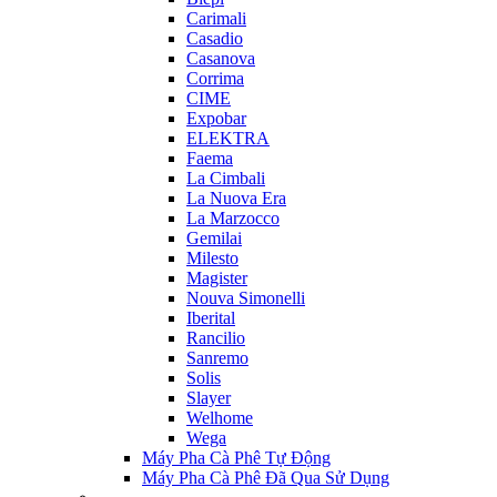
Carimali
Casadio
Casanova
Corrima
CIME
Expobar
ELEKTRA
Faema
La Cimbali
La Nuova Era
La Marzocco
Gemilai
Milesto
Magister
Nouva Simonelli
Iberital
Rancilio
Sanremo
Solis
Slayer
Welhome
Wega
Máy Pha Cà Phê Tự Động
Máy Pha Cà Phê Đã Qua Sử Dụng