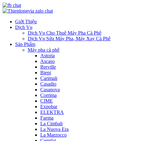
Giới Thiệu
Dịch Vụ
Dịch Vụ Cho Thuê Máy Pha Cà Phê
Dịch Vụ Sửa Máy Pha, Máy Xay Cà Phê
Sản Phẩm
Máy pha cà phê
Astoria
Ascaso
Breville
Biepi
Carimali
Casadio
Casanova
Corrima
CIME
Expobar
ELEKTRA
Faema
La Cimbali
La Nuova Era
La Marzocco
Gemilai