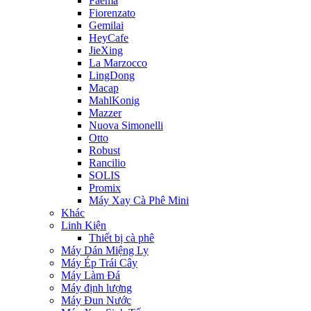
Faema
Fiorenzato
Gemilai
HeyCafe
JieXing
La Marzocco
LingDong
Macap
MahlKonig
Mazzer
Nuova Simonelli
Otto
Robust
Rancilio
SOLIS
Promix
Máy Xay Cà Phê Mini
Khác
Linh Kiện
Thiết bị cà phê
Máy Dán Miệng Ly
Máy Ép Trái Cây
Máy Làm Đá
Máy định lượng
Máy Đun Nước