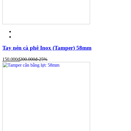
Tay nén cà phê Inox (Tamper) 58mm
150.000
đ
200.000
đ
-25%