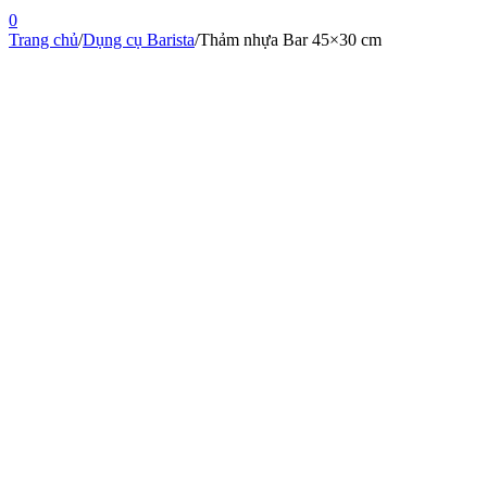
0
Trang chủ
/
Dụng cụ Barista
/
Thảm nhựa Bar 45×30 cm