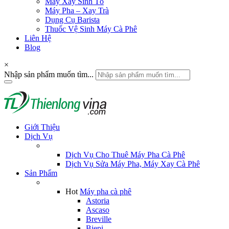
Máy Xay Sinh Tố
Máy Pha – Xay Trà
Dụng Cụ Barista
Thuốc Vệ Sinh Máy Cà Phê
Liên Hệ
Blog
×
Nhập sản phẩm muốn tìm...
Giới Thiệu
Dịch Vụ
Dịch Vụ Cho Thuê Máy Pha Cà Phê
Dịch Vụ Sửa Máy Pha, Máy Xay Cà Phê
Sản Phẩm
Hot
Máy pha cà phê
Astoria
Ascaso
Breville
Biepi