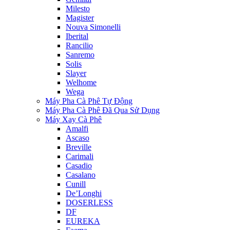
Milesto
Magister
Nouva Simonelli
Iberital
Rancilio
Sanremo
Solis
Slayer
Welhome
Wega
Máy Pha Cà Phê Tự Động
Máy Pha Cà Phê Đã Qua Sử Dụng
Máy Xay Cà Phê
Amalfi
Ascaso
Breville
Carimali
Casadio
Casalano
Cunill
De’Longhi
DOSERLESS
DF
EUREKA