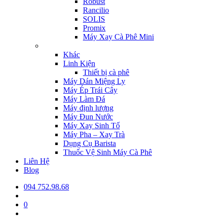
Robust
Rancilio
SOLIS
Promix
Máy Xay Cà Phê Mini
Khác
Linh Kiện
Thiết bị cà phê
Máy Dán Miệng Ly
Máy Ép Trái Cây
Máy Làm Đá
Máy định lượng
Máy Đun Nước
Máy Xay Sinh Tố
Máy Pha – Xay Trà
Dụng Cụ Barista
Thuốc Vệ Sinh Máy Cà Phê
Liên Hệ
Blog
094 752.98.68
0