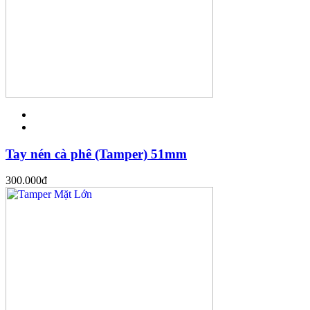
Tay nén cà phê (Tamper) 51mm
300.000
đ