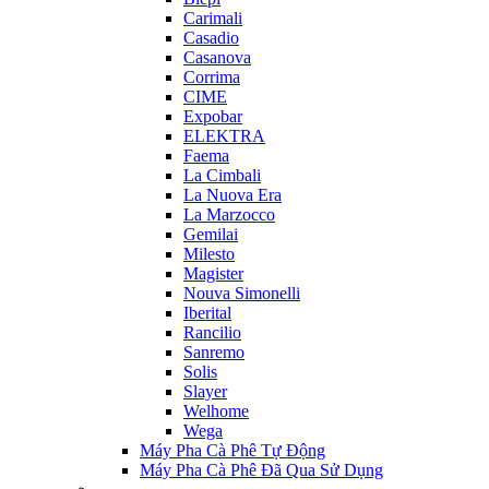
Carimali
Casadio
Casanova
Corrima
CIME
Expobar
ELEKTRA
Faema
La Cimbali
La Nuova Era
La Marzocco
Gemilai
Milesto
Magister
Nouva Simonelli
Iberital
Rancilio
Sanremo
Solis
Slayer
Welhome
Wega
Máy Pha Cà Phê Tự Động
Máy Pha Cà Phê Đã Qua Sử Dụng