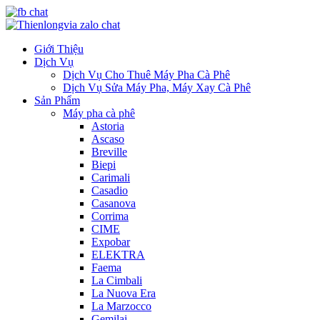
Giới Thiệu
Dịch Vụ
Dịch Vụ Cho Thuê Máy Pha Cà Phê
Dịch Vụ Sửa Máy Pha, Máy Xay Cà Phê
Sản Phẩm
Máy pha cà phê
Astoria
Ascaso
Breville
Biepi
Carimali
Casadio
Casanova
Corrima
CIME
Expobar
ELEKTRA
Faema
La Cimbali
La Nuova Era
La Marzocco
Gemilai