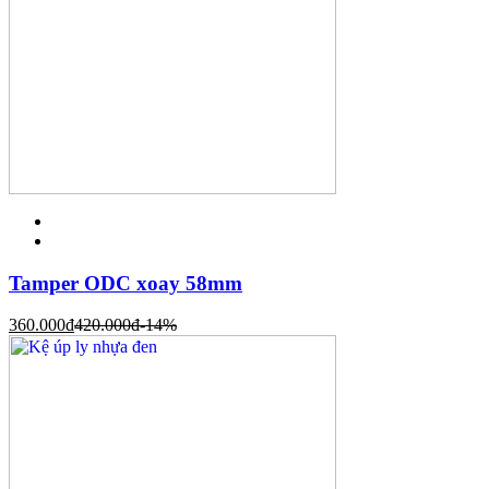
Tamper ODC xoay 58mm
360.000
đ
420.000
đ
-14%