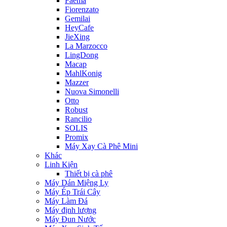
Faema
Fiorenzato
Gemilai
HeyCafe
JieXing
La Marzocco
LingDong
Macap
MahlKonig
Mazzer
Nuova Simonelli
Otto
Robust
Rancilio
SOLIS
Promix
Máy Xay Cà Phê Mini
Khác
Linh Kiện
Thiết bị cà phê
Máy Dán Miệng Ly
Máy Ép Trái Cây
Máy Làm Đá
Máy định lượng
Máy Đun Nước