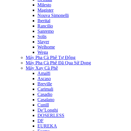
Milesto
Magister
Nouva Simonelli
Iberital
Rancilio
Sanremo
Solis
Slayer
Welhome
Wega
Máy Pha Cà Phê Tự Động
Máy Pha Cà Phê Đã Qua Sử Dụng
Máy Xay Cà Phê
Amalfi
Ascaso
Breville
Carimali
Casadio
Casalano
Cunill
De’Longhi
DOSERLESS
DF
EUREKA