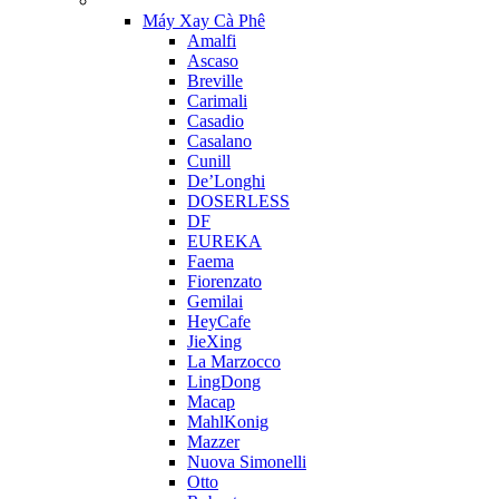
Máy Xay Cà Phê
Amalfi
Ascaso
Breville
Carimali
Casadio
Casalano
Cunill
De’Longhi
DOSERLESS
DF
EUREKA
Faema
Fiorenzato
Gemilai
HeyCafe
JieXing
La Marzocco
LingDong
Macap
MahlKonig
Mazzer
Nuova Simonelli
Otto