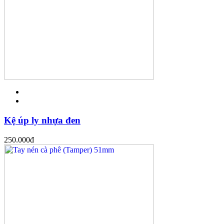
Kệ úp ly nhựa đen
250.000
đ