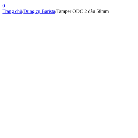
0
Trang chủ
/
Dụng cụ Barista
/
Tamper ODC 2 đầu 58mm