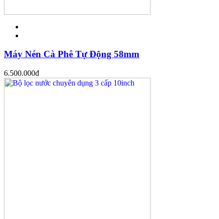
Máy Nén Cà Phê Tự Động 58mm
6.500.000
đ