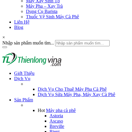
Máy Xay Sinh Tố
Máy Pha – Xay Trà
Dụng Cụ Barista
Thuốc Vệ Sinh Máy Cà Phê
Liên Hệ
Blog
×
Nhập sản phẩm muốn tìm...
Giới Thiệu
Dịch Vụ
Dịch Vụ Cho Thuê Máy Pha Cà Phê
Dịch Vụ Sửa Máy Pha, Máy Xay Cà Phê
Sản Phẩm
Hot
Máy pha cà phê
Astoria
Ascaso
Breville
Biepi