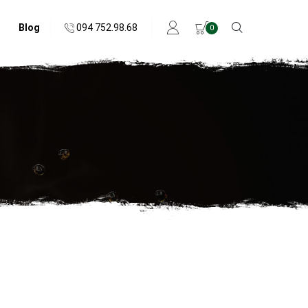
094 752.98.68
Blog
0