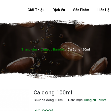
Giới Thiệu
Dịch Vụ
Sản Phẩm
Liên Hệ
Trang chủ
/
Dụng cụ Barista
/
Ca đong 100ml
Ca đong 100ml
SKU:
ca-dong-100ml
Danh mục:
Dụng cụ Barista
đ