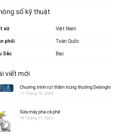
hông số kỹ thuật
t xứ
Việt Nam
n phối
Toàn Quốc
u Sắc
Bạc
i viết mới
Chương trình rút thăm trúng thưởng Delonghi
11 Tháng 10, 2024
Sửa máy pha cà phê
19 Tháng 11, 2023
Tay nén cà phê Inox 