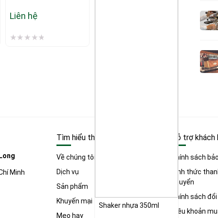
Liên hệ
Tìm hiểu thêm
Hỗ trợ khách
 Long
Về chúng tôi
Chính sách bả
Dịch vụ
Hình thức than
Chí Minh
chuyển
Sản phẩm
Chính sách đổi
Khuyến mại
Shaker nhựa 350ml
Tay nén c
Điều khoản mu
(Tamper
Mẹo hay