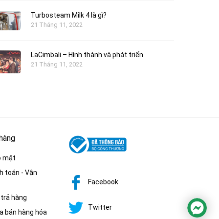
(Tamper) 58mm
150.000
Turbosteam Milk 4 là gì?
đ
21 Tháng 11, 2022
đ
200.000
-25%
LaCimbali – Hình thành và phát triển
21 Tháng 11, 2022
 hàng
o mật
h toán - Vận
Facebook
 trả hàng
à phê 
Kệ úp ly nhựa đen
Twitter
a bán hàng hóa
) 58mm