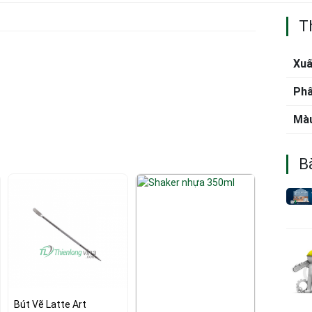
T
Xuấ
Phâ
Mà
Bà
Bút Vẽ Latte Art