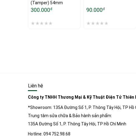
(Tamper) 54mm
300.000
90.000
đ
đ
Liên hệ
Công ty TNHH Thương Mại & Kỹ Thuật Điện Tử Thiên
*Showroom: 135A Đường Số 1, P. Thông Tây Hội, TP Hồ 
Trung tâm sửa chữa & Bảo hành sản phẩm:
135A Đường Số 1, P. Thông Tây Hội, TP Hồ Chí Minh
 L -beans
Hotline: 094 752.98.68