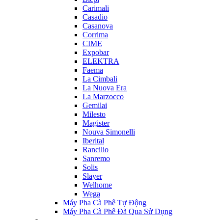
Carimali
Casadio
Casanova
Corrima
CIME
Expobar
ELEKTRA
Faema
La Cimbali
La Nuova Era
La Marzocco
Gemilai
Milesto
Magister
Nouva Simonelli
Iberital
Rancilio
Sanremo
Solis
Slayer
Welhome
Wega
Máy Pha Cà Phê Tự Động
Máy Pha Cà Phê Đã Qua Sử Dụng