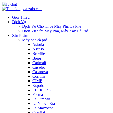
Giới Thiệu
Dịch Vụ
Dịch Vụ Cho Thuê Máy Pha Cà Phê
Dịch Vụ Sửa Máy Pha, Máy Xay Cà Phê
Sản Phẩm
Máy pha cà phê
Astoria
Ascaso
Breville
Biepi
Carimali
Casadio
Casanova
Corrima
CIME
Expobar
ELEKTRA
Faema
La Cimbali
La Nuova Era
La Marzocco
Gemilai