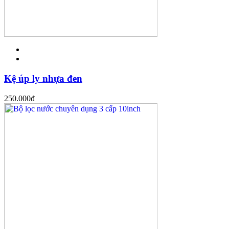
Kệ úp ly nhựa đen
250.000
đ