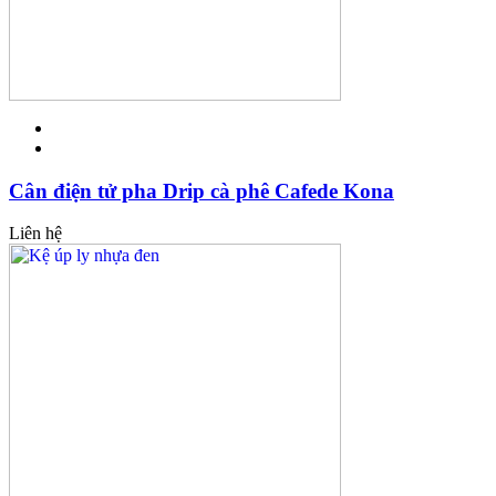
Cân điện tử pha Drip cà phê Cafede Kona
Liên hệ