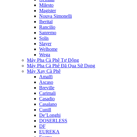
Milesto
Magister
Nouva Simonelli
Iberital
Rancilio
Sanremo
Solis
Slayer
Welhome
Wega
Máy Pha Cà Phê Tự Động
Máy Pha Cà Phê Đã Qua Sử Dụng
Máy Xay Cà Phê
Amalfi
Ascaso
Breville
Carimali
Casadio
Casalano
Cunill
De’Longhi
DOSERLESS
DF
EUREKA