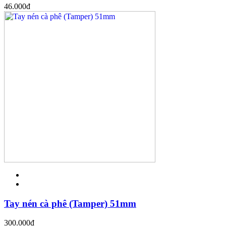
46.000
đ
Tay nén cà phê (Tamper) 51mm
300.000
đ