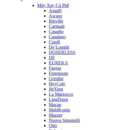
Máy Xay Cà Phê
Amalfi
Ascaso
Breville
Carimali
Casadio
Casalano
Cunill
De’Longhi
DOSERLESS
DF
EUREKA
Faema
Fiorenzato
Gemilai
HeyCafe
JieXing
La Marzocco
LingDong
Macap
MahlKonig
Mazzer
Nuova Simonelli
Otto