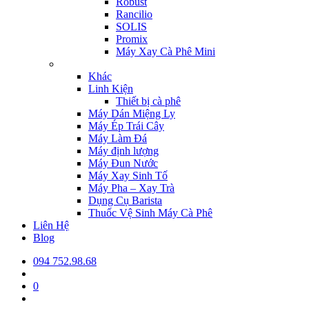
Robust
Rancilio
SOLIS
Promix
Máy Xay Cà Phê Mini
Khác
Linh Kiện
Thiết bị cà phê
Máy Dán Miệng Ly
Máy Ép Trái Cây
Máy Làm Đá
Máy định lượng
Máy Đun Nước
Máy Xay Sinh Tố
Máy Pha – Xay Trà
Dụng Cụ Barista
Thuốc Vệ Sinh Máy Cà Phê
Liên Hệ
Blog
094 752.98.68
0