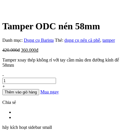
Tamper ODC nén 58mm
Danh mục:
Dụng cụ Barista
Thẻ:
dụng cụ nén cà phê
,
tamper
Giá
Giá
420.000
đ
360.000
đ
gốc
hiện
Tamper xoay thép không rỉ với tay cầm màu đen đường kính đế
là:
tại
58mm
420.000đ.
là:
360.000đ.
Số
-
lượng
+
Mua ngay
Thêm vào giỏ hàng
Chia sẻ
hãy kích hoạt sidebar small