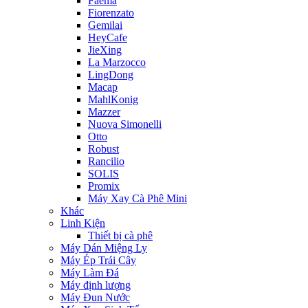
Faema
Fiorenzato
Gemilai
HeyCafe
JieXing
La Marzocco
LingDong
Macap
MahlKonig
Mazzer
Nuova Simonelli
Otto
Robust
Rancilio
SOLIS
Promix
Máy Xay Cà Phê Mini
Khác
Linh Kiện
Thiết bị cà phê
Máy Dán Miệng Ly
Máy Ép Trái Cây
Máy Làm Đá
Máy định lượng
Máy Đun Nước