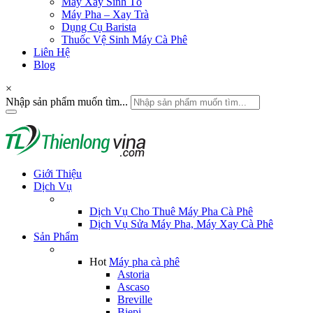
Máy Xay Sinh Tố
Máy Pha – Xay Trà
Dụng Cụ Barista
Thuốc Vệ Sinh Máy Cà Phê
Liên Hệ
Blog
×
Nhập sản phẩm muốn tìm...
Giới Thiệu
Dịch Vụ
Dịch Vụ Cho Thuê Máy Pha Cà Phê
Dịch Vụ Sửa Máy Pha, Máy Xay Cà Phê
Sản Phẩm
Hot
Máy pha cà phê
Astoria
Ascaso
Breville
Biepi