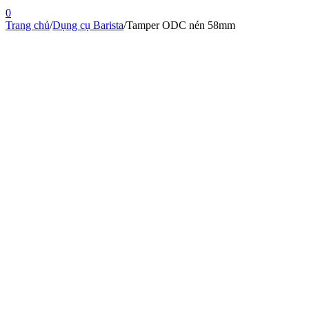
0
Trang chủ
/
Dụng cụ Barista
/
Tamper ODC nén 58mm