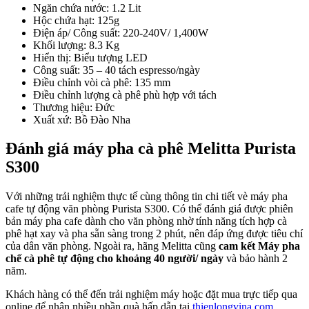
Ngăn chứa nước: 1.2 Lit
Hộc chứa hạt: 125g
Điện áp/ Công suất: 220-240V/ 1,400W
Khối lượng: 8.3 Kg
Hiển thị: Biểu tượng LED
Công suất: 35 – 40 tách espresso/ngày
Điều chỉnh vòi cà phê: 135 mm
Điều chỉnh lượng cà phê phù hợp với tách
Thương hiệu: Đức
Xuất xứ: Bồ Đào Nha
Đánh giá máy pha cà phê Melitta Purista
S300
Với những trải nghiệm thực tế cùng thông tin chi tiết vè máy pha
cafe tự động văn phòng Purista S300. Có thể đánh giá được phiên
bản máy pha cafe dành cho văn phòng nhờ tính năng tích hợp cà
phê hạt xay và pha sẵn sàng trong 2 phút, nên đáp ứng được tiêu chí
của dân văn phòng. Ngoài ra, hãng Melitta cũng
cam kết Máy pha
chế cà phê tự động cho khoảng 40 người/ ngày
và bảo hành 2
năm.
Khách hàng có thể đến trải nghiệm máy hoặc đặt mua trực tiếp qua
online để nhận nhiều phần quà hấp dẫn tại
thienlongvina.com