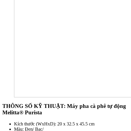
THÔNG SỐ KỸ THUẬT:
Máy pha cà phê tự động
Melitta® Purista
Kích thước (WxHxD): 20 x 32.5 x 45.5 cm
Màu: Đen/ Bạc/