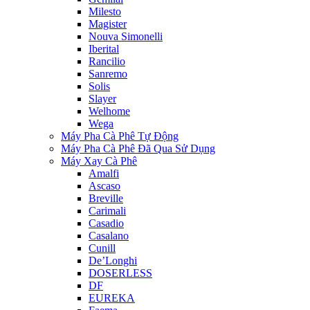
Milesto
Magister
Nouva Simonelli
Iberital
Rancilio
Sanremo
Solis
Slayer
Welhome
Wega
Máy Pha Cà Phê Tự Động
Máy Pha Cà Phê Đã Qua Sử Dụng
Máy Xay Cà Phê
Amalfi
Ascaso
Breville
Carimali
Casadio
Casalano
Cunill
De’Longhi
DOSERLESS
DF
EUREKA