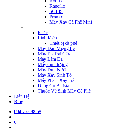
Robust
Rancilio
SOLIS
Promix
Máy Xay Cà Phê Mini
Khác
Linh Kiện
Thiết bị cà phê
Máy Dán Miệng Ly
Máy Ép Trái Cây
Máy Làm Đá
Máy định lượng
Máy Đun Nước
Máy Xay Sinh Tố
Máy Pha – Xay Trà
Dụng Cụ Barista
Thuốc Vệ Sinh Máy Cà Phê
Liên Hệ
Blog
094 752.98.68
0