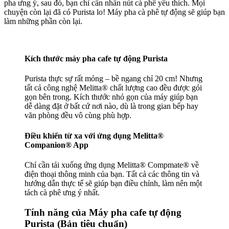
pha ưng ý, sau đó, bạn chỉ cần nhấn nút cà phê yêu thích. Mọi
chuyện còn lại đã có Purista lo! Máy pha cà phê tự động sẽ giúp bạn
làm những phần còn lại.
Kích thước máy pha cafe tự động Purista
Purista thực sự rất mỏng – bề ngang chỉ 20 cm! Nhưng
tất cả công nghệ Melitta® chất lượng cao đều được gói
gọn bên trong. Kích thước nhỏ gọn của máy giúp bạn
dễ dàng đặt ở bất cứ nơi nào, dù là trong gian bếp hay
văn phòng đều vô cùng phù hợp.
Điều khiển từ xa với ứng dụng Melitta®
Companion® App
Chỉ cần tải xuống ứng dụng Melitta® Compmate® về
điện thoại thông minh của bạn. Tất cả các thông tin và
hướng dẫn thực tế sẽ giúp bạn điều chỉnh, làm nên một
tách cà phê ưng ý nhất.
Tính năng của Máy pha cafe tự động
Purista (Bản tiêu chuẩn)