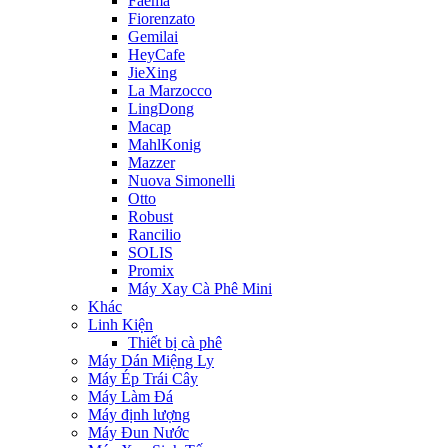
Faema
Fiorenzato
Gemilai
HeyCafe
JieXing
La Marzocco
LingDong
Macap
MahlKonig
Mazzer
Nuova Simonelli
Otto
Robust
Rancilio
SOLIS
Promix
Máy Xay Cà Phê Mini
Khác
Linh Kiện
Thiết bị cà phê
Máy Dán Miệng Ly
Máy Ép Trái Cây
Máy Làm Đá
Máy định lượng
Máy Đun Nước