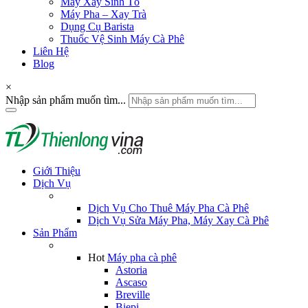
Máy Xay Sinh Tố
Máy Pha – Xay Trà
Dụng Cụ Barista
Thuốc Vệ Sinh Máy Cà Phê
Liên Hệ
Blog
×
Nhập sản phẩm muốn tìm...
Giới Thiệu
Dịch Vụ
Dịch Vụ Cho Thuê Máy Pha Cà Phê
Dịch Vụ Sửa Máy Pha, Máy Xay Cà Phê
Sản Phẩm
Hot
Máy pha cà phê
Astoria
Ascaso
Breville
Biepi