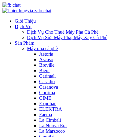
Giới Thiệu
Dịch Vụ
Dịch Vụ Cho Thuê Máy Pha Cà Phê
Dịch Vụ Sửa Máy Pha, Máy Xay Cà Phê
Sản Phẩm
Máy pha cà phê
Astoria
Ascaso
Breville
Biepi
Carimali
Casadio
Casanova
Corrima
CIME
Expobar
ELEKTRA
Faema
La Cimbali
La Nuova Era
La Marzocco
Gemilai