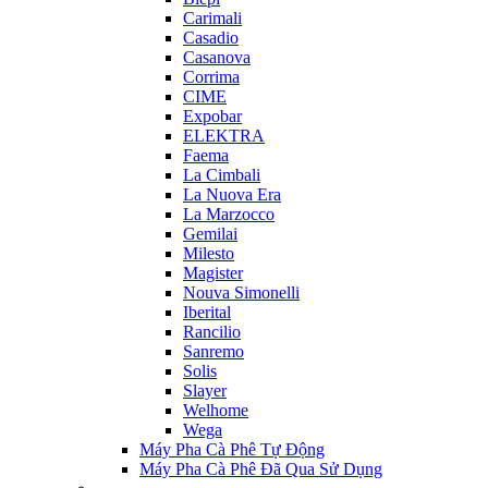
Carimali
Casadio
Casanova
Corrima
CIME
Expobar
ELEKTRA
Faema
La Cimbali
La Nuova Era
La Marzocco
Gemilai
Milesto
Magister
Nouva Simonelli
Iberital
Rancilio
Sanremo
Solis
Slayer
Welhome
Wega
Máy Pha Cà Phê Tự Động
Máy Pha Cà Phê Đã Qua Sử Dụng