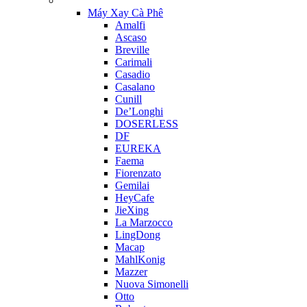
Máy Xay Cà Phê
Amalfi
Ascaso
Breville
Carimali
Casadio
Casalano
Cunill
De’Longhi
DOSERLESS
DF
EUREKA
Faema
Fiorenzato
Gemilai
HeyCafe
JieXing
La Marzocco
LingDong
Macap
MahlKonig
Mazzer
Nuova Simonelli
Otto