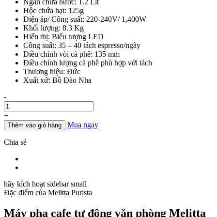
Ngăn chứa nước: 1.2 Lit
18.000.000đ.
Hộc chứa hạt: 125g
Điện áp/ Công suất: 220-240V/ 1,400W
Khối lượng: 8.3 Kg
Hiển thị: Biểu tượng LED
Công suất: 35 – 40 tách espresso/ngày
Điều chỉnh vòi cà phê: 135 mm
Điều chỉnh lượng cà phê phù hợp với tách
Thương hiệu: Đức
Xuất xứ: Bồ Đào Nha
Số
-
lượng
+
Mua ngay
Thêm vào giỏ hàng
Chia sẻ
hãy kích hoạt sidebar small
Đặc điểm của
Melitta Purista
Máy pha cafe tự động văn phòng Melitta