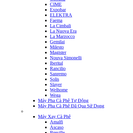
CIME
Expobar
ELEKTRA
Faema
La Cimbali
La Nuova Era
La Marzocco
Gemilai
Milesto
Magister
Nouva Simonelli
Iberital
Rancilio
Sanremo
Solis
Slayer
Welhome
Wega
Máy Pha Cà Phê Tự Động
Máy Pha Cà Phê Đã Qua Sử Dụng
Máy Xay Cà Phê
Amalfi
Ascaso
Breville