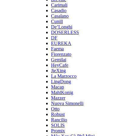
Carimali
Casadio
Casalano
Cunill
De’Longhi
DOSERLESS
DF
EUREKA
Faema
Fiorenzato
Gemilai
HeyCafe
JieXing
La Marzocco
LingDong
Macap
MahlKonig
Mazzer
Nuova Simonelli
Otto
Robust
Rancilio
SOLIS
Promix