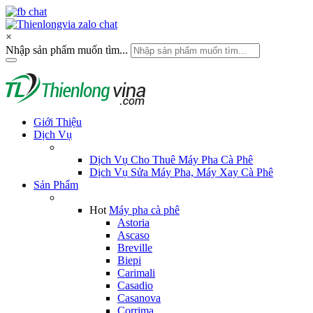
×
Nhập sản phẩm muốn tìm...
Giới Thiệu
Dịch Vụ
Dịch Vụ Cho Thuê Máy Pha Cà Phê
Dịch Vụ Sửa Máy Pha, Máy Xay Cà Phê
Sản Phẩm
Hot
Máy pha cà phê
Astoria
Ascaso
Breville
Biepi
Carimali
Casadio
Casanova
Corrima