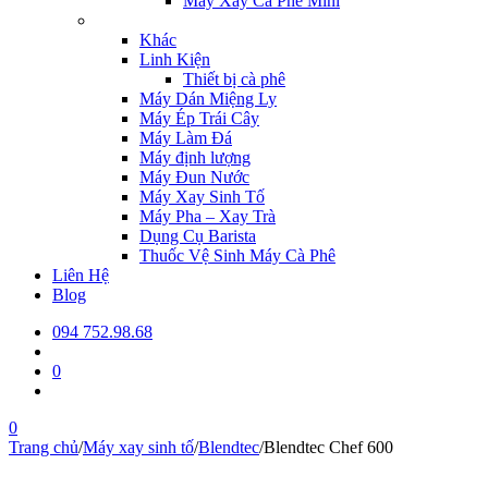
Máy Xay Cà Phê Mini
Khác
Linh Kiện
Thiết bị cà phê
Máy Dán Miệng Ly
Máy Ép Trái Cây
Máy Làm Đá
Máy định lượng
Máy Đun Nước
Máy Xay Sinh Tố
Máy Pha – Xay Trà
Dụng Cụ Barista
Thuốc Vệ Sinh Máy Cà Phê
Liên Hệ
Blog
094 752.98.68
0
0
Trang chủ
/
Máy xay sinh tố
/
Blendtec
/
Blendtec Chef 600