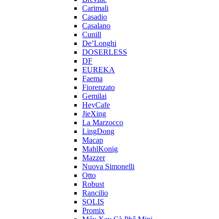
Carimali
Casadio
Casalano
Cunill
De’Longhi
DOSERLESS
DF
EUREKA
Faema
Fiorenzato
Gemilai
HeyCafe
JieXing
La Marzocco
LingDong
Macap
MahlKonig
Mazzer
Nuova Simonelli
Otto
Robust
Rancilio
SOLIS
Promix