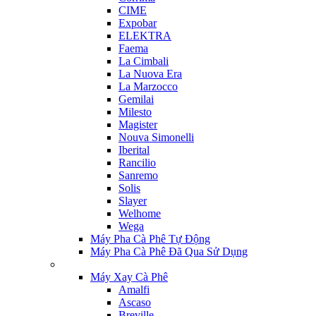
CIME
Expobar
ELEKTRA
Faema
La Cimbali
La Nuova Era
La Marzocco
Gemilai
Milesto
Magister
Nouva Simonelli
Iberital
Rancilio
Sanremo
Solis
Slayer
Welhome
Wega
Máy Pha Cà Phê Tự Động
Máy Pha Cà Phê Đã Qua Sử Dụng
Máy Xay Cà Phê
Amalfi
Ascaso
Breville