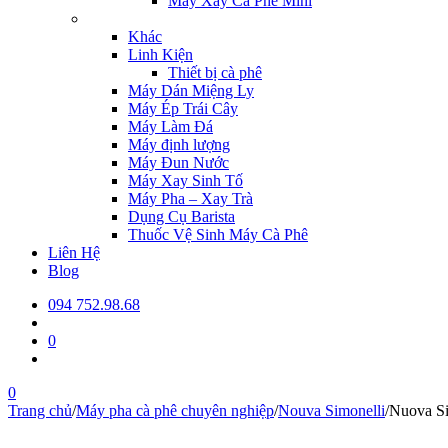
Máy Xay Cà Phê Mini
Khác
Linh Kiện
Thiết bị cà phê
Máy Dán Miệng Ly
Máy Ép Trái Cây
Máy Làm Đá
Máy định lượng
Máy Đun Nước
Máy Xay Sinh Tố
Máy Pha – Xay Trà
Dụng Cụ Barista
Thuốc Vệ Sinh Máy Cà Phê
Liên Hệ
Blog
094 752.98.68
0
0
Trang chủ
/
Máy pha cà phê chuyên nghiệp
/
Nouva Simonelli
/
Nuova Si