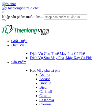
×
Nhập sản phẩm muốn tìm...
Giới Thiệu
Dịch Vụ
Dịch Vụ Cho Thuê Máy Pha Cà Phê
Dịch Vụ Sửa Máy Pha, Máy Xay Cà Phê
Sản Phẩm
Hot
Máy pha cà phê
Astoria
Ascaso
Breville
Biepi
Carimali
Casadio
Casanova
Corrima