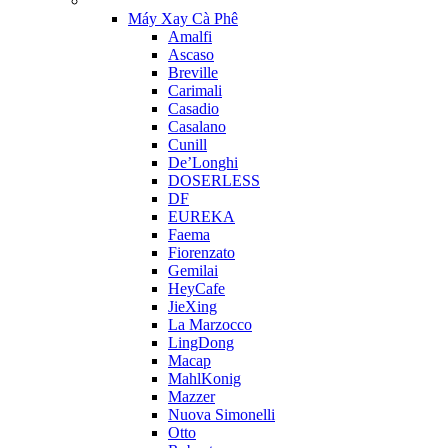
Máy Xay Cà Phê
Amalfi
Ascaso
Breville
Carimali
Casadio
Casalano
Cunill
De’Longhi
DOSERLESS
DF
EUREKA
Faema
Fiorenzato
Gemilai
HeyCafe
JieXing
La Marzocco
LingDong
Macap
MahlKonig
Mazzer
Nuova Simonelli
Otto