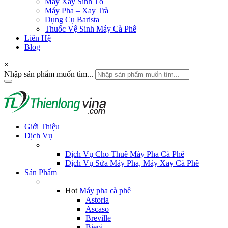
Máy Xay Sinh Tố
Máy Pha – Xay Trà
Dụng Cụ Barista
Thuốc Vệ Sinh Máy Cà Phê
Liên Hệ
Blog
×
Nhập sản phẩm muốn tìm...
Giới Thiệu
Dịch Vụ
Dịch Vụ Cho Thuê Máy Pha Cà Phê
Dịch Vụ Sửa Máy Pha, Máy Xay Cà Phê
Sản Phẩm
Hot
Máy pha cà phê
Astoria
Ascaso
Breville
Biepi