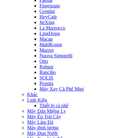
Faema
Fiorenzato
Gemilai
HeyCafe
JieXing
La Marzocco
LingDong
Macap
MahlKonig
Mazzer
Nuova Simonelli
Otto
Robust
Rancilio
SOLIS
Promix
Máy Xay Cà Phê Mini
Khác
Linh Kiện
Thiết bị cà phê
Máy Dán Miệng Ly
Máy Ép Trái Cây
Máy Làm Đá
Máy định lượng
Máy Đun Nước