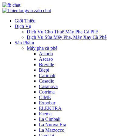
Giới Thiệu
Dịch Vụ
Dịch Vụ Cho Thuê Máy Pha Cà Phê
Dịch Vụ Sửa Máy Pha, Máy Xay Cà Phê
Sản Phẩm
Máy pha cà phê
Astoria
Ascaso
Breville
Biepi
Carimali
Casadio
Casanova
Corrima
CIME
Expobar
ELEKTRA
Faema
La Cimbali
La Nuova Era
La Marzocco
Gemilai