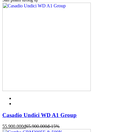
Casadio Undici WD A1 Group
55.900.000
đ
65.900.000
đ
-15%