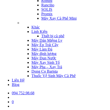
Robust
Rancilio
SOLIS
Promix
Máy Xay Cà Phê Mini
Khác
Linh Kiện
Thiết bị cà phê
Máy Dán Miệng Ly
Máy Ép Trái Cây
Máy Làm Đá
Máy định lượng
Máy Đun Nước
Máy Xay Sinh Tố
Máy Pha – Xay Trà
Dụng Cụ Barista
Thuốc Vệ Sinh Máy Cà Phê
Liên Hệ
Blog
094 752.98.68
0