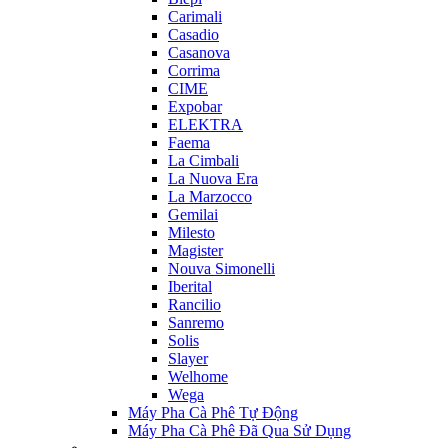
Carimali
Casadio
Casanova
Corrima
CIME
Expobar
ELEKTRA
Faema
La Cimbali
La Nuova Era
La Marzocco
Gemilai
Milesto
Magister
Nouva Simonelli
Iberital
Rancilio
Sanremo
Solis
Slayer
Welhome
Wega
Máy Pha Cà Phê Tự Động
Máy Pha Cà Phê Đã Qua Sử Dụng