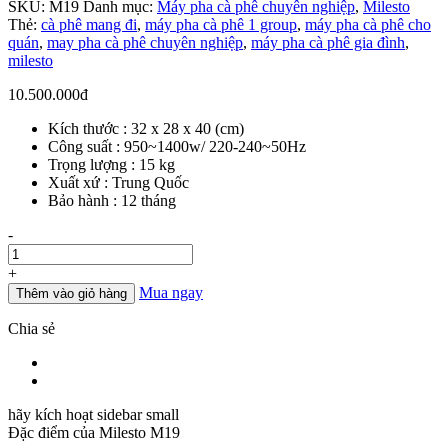
SKU:
M19
Danh mục:
Máy pha cà phê chuyên nghiệp
,
Milesto
Thẻ:
cà phê mang đi
,
máy pha cà phê 1 group
,
máy pha cà phê cho
quán
,
may pha cà phê chuyên nghiệp
,
máy pha cà phê gia đình
,
milesto
10.500.000
đ
Kích thước : 32 x 28 x 40 (cm)
Công suất : 950~1400w/ 220-240~50Hz
Trọng lượng : 15 kg
Xuất xứ : Trung Quốc
Bảo hành : 12 tháng
Số
-
lượng
+
Mua ngay
Thêm vào giỏ hàng
Chia sẻ
hãy kích hoạt sidebar small
Đặc điểm của
Milesto M19