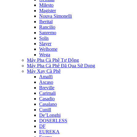
Milesto
Magister
Nouva Simonelli
Iberital
Rancilio
Sanremo
Solis
Slayer
Welhome
Wega
Máy Pha Cà Phê Tự Động
Máy Pha Cà Phê Đã Qua Sử Dụng
Máy Xay Cà Phê
Amalfi
Ascaso
Breville
Carimali
Casadio
Casalano
Cunill
De’Longhi
DOSERLESS
DF
EUREKA