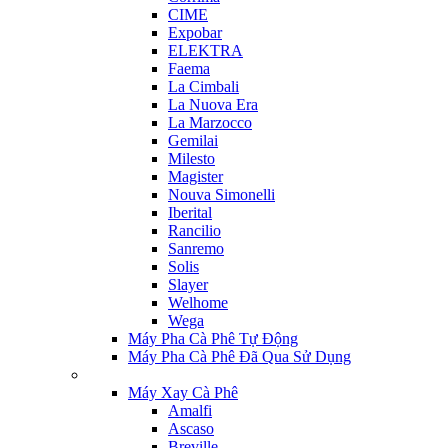
CIME
Expobar
ELEKTRA
Faema
La Cimbali
La Nuova Era
La Marzocco
Gemilai
Milesto
Magister
Nouva Simonelli
Iberital
Rancilio
Sanremo
Solis
Slayer
Welhome
Wega
Máy Pha Cà Phê Tự Động
Máy Pha Cà Phê Đã Qua Sử Dụng
Máy Xay Cà Phê
Amalfi
Ascaso
Breville