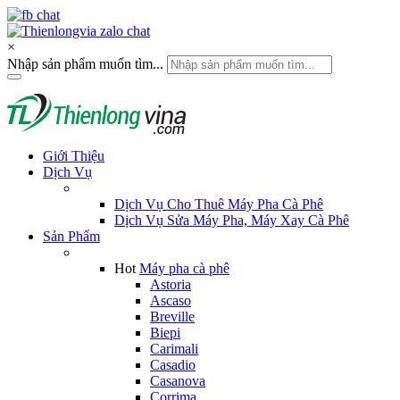
×
Nhập sản phẩm muốn tìm...
Giới Thiệu
Dịch Vụ
Dịch Vụ Cho Thuê Máy Pha Cà Phê
Dịch Vụ Sửa Máy Pha, Máy Xay Cà Phê
Sản Phẩm
Hot
Máy pha cà phê
Astoria
Ascaso
Breville
Biepi
Carimali
Casadio
Casanova
Corrima