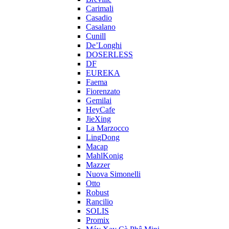
Carimali
Casadio
Casalano
Cunill
De’Longhi
DOSERLESS
DF
EUREKA
Faema
Fiorenzato
Gemilai
HeyCafe
JieXing
La Marzocco
LingDong
Macap
MahlKonig
Mazzer
Nuova Simonelli
Otto
Robust
Rancilio
SOLIS
Promix