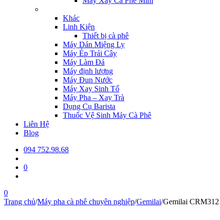
Máy Xay Cà Phê Mini
Khác
Linh Kiện
Thiết bị cà phê
Máy Dán Miệng Ly
Máy Ép Trái Cây
Máy Làm Đá
Máy định lượng
Máy Đun Nước
Máy Xay Sinh Tố
Máy Pha – Xay Trà
Dụng Cụ Barista
Thuốc Vệ Sinh Máy Cà Phê
Liên Hệ
Blog
094 752.98.68
0
0
Trang chủ
/
Máy pha cà phê chuyên nghiệp
/
Gemilai
/
Gemilai CRM31