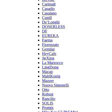
Carimali
Casadio
Casalano
Cunill
De’Longhi
DOSERLESS
DF
EUREKA
Faema
Fiorenzato
Gemilai
HeyCafe
JieXing
La Marzocco
LingDong
Macap
MahlKonig
Mazzer
Nuova Simonelli
Otto
Robust
Rancilio
SOLIS
Promix