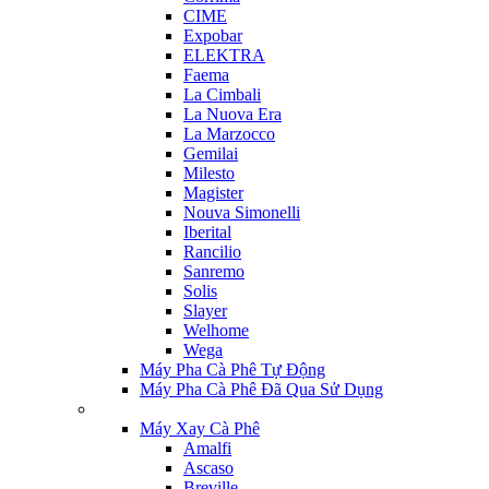
CIME
Expobar
ELEKTRA
Faema
La Cimbali
La Nuova Era
La Marzocco
Gemilai
Milesto
Magister
Nouva Simonelli
Iberital
Rancilio
Sanremo
Solis
Slayer
Welhome
Wega
Máy Pha Cà Phê Tự Động
Máy Pha Cà Phê Đã Qua Sử Dụng
Máy Xay Cà Phê
Amalfi
Ascaso
Breville