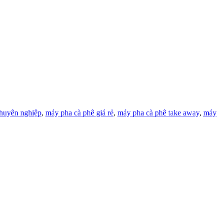
huyên nghiệp
,
máy pha cà phê giá rẻ
,
máy pha cà phê take away
,
máy