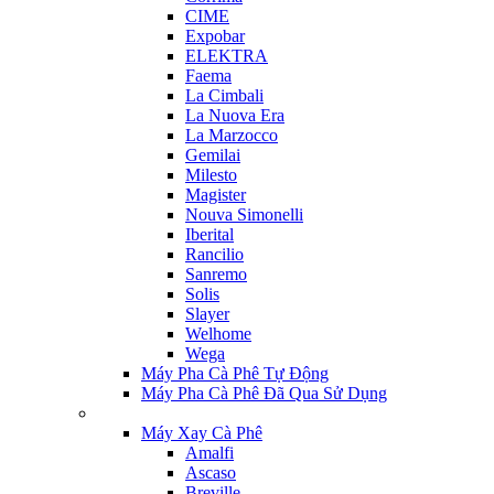
CIME
Expobar
ELEKTRA
Faema
La Cimbali
La Nuova Era
La Marzocco
Gemilai
Milesto
Magister
Nouva Simonelli
Iberital
Rancilio
Sanremo
Solis
Slayer
Welhome
Wega
Máy Pha Cà Phê Tự Động
Máy Pha Cà Phê Đã Qua Sử Dụng
Máy Xay Cà Phê
Amalfi
Ascaso
Breville