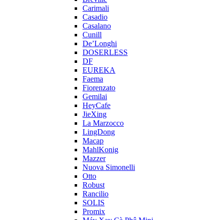
Carimali
Casadio
Casalano
Cunill
De’Longhi
DOSERLESS
DF
EUREKA
Faema
Fiorenzato
Gemilai
HeyCafe
JieXing
La Marzocco
LingDong
Macap
MahlKonig
Mazzer
Nuova Simonelli
Otto
Robust
Rancilio
SOLIS
Promix