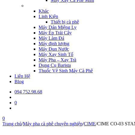
Máy Xay Cà Phê Mini
Khác
Linh Kiện
Thiết bị cà phê
Máy Dán Miệng Ly
Máy Ép Trái Cây
Máy Làm Đá
Máy định lượng
Máy Đun Nước
Máy Xay Sinh Tố
Máy Pha – Xay Trà
Dụng Cụ Barista
Thuốc Vệ Sinh Máy Cà Phê
Liên Hệ
Blog
094 752.98.68
0
0
Trang chủ
/
Máy pha cà phê chuyên nghiệp
/
CIME
/
CIME CO-03 ST