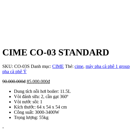
CIME CO-03 STANDARD
SKU:
CO-03S
Danh mục:
CIME
Thẻ:
cime
,
máy pha cà phê 1 group
pha cà phê Ý
Giá
Giá
90.000.000
đ
85.000.000
đ
gốc
hiện
Dung tích nồi hơi boiler: 11.5L
là:
tại
Vòi đánh sữa: 2, cần gạt 360º
90.000.000đ.
là:
Vòi nước sôi: 1
85.000.000đ.
Kích thước: 64 x 54 x 54 cm
Công suất: 3000-3400W
Trọng lượng: 55kg
Số
-