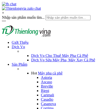
×
Nhập sản phẩm muốn tìm...
Giới Thiệu
Dịch Vụ
Dịch Vụ Cho Thuê Máy Pha Cà Phê
Dịch Vụ Sửa Máy Pha, Máy Xay Cà Phê
Sản Phẩm
Hot
Máy pha cà phê
Astoria
Ascaso
Breville
Biepi
Carimali
Casadio
Casanova
Corrima