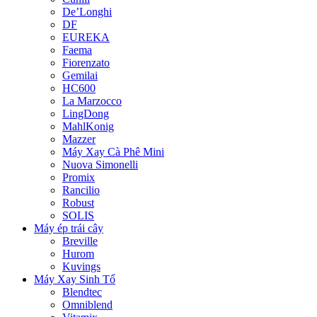
De’Longhi
DF
EUREKA
Faema
Fiorenzato
Gemilai
HC600
La Marzocco
LingDong
MahlKonig
Mazzer
Máy Xay Cà Phê Mini
Nuova Simonelli
Promix
Rancilio
Robust
SOLIS
Máy ép trái cây
Breville
Hurom
Kuvings
Máy Xay Sinh Tố
Blendtec
Omniblend