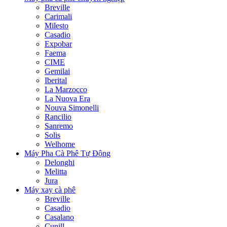
Breville
Carimali
Milesto
Casadio
Expobar
Faema
CIME
Gemilai
Iberital
La Marzocco
La Nuova Era
Nouva Simonelli
Rancilio
Sanremo
Solis
Welhome
Máy Pha Cà Phê Tự Động
Delonghi
Melitta
Jura
Máy xay cà phê
Breville
Casadio
Casalano
Cunill