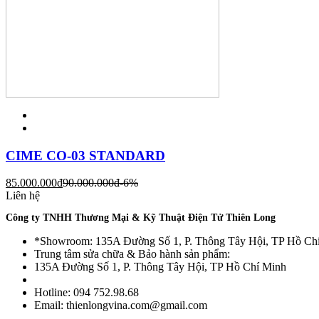
CIME CO-03 STANDARD
85.000.000
đ
90.000.000
đ
-6%
Liên hệ
Công ty TNHH Thương Mại & Kỹ Thuật Điện Tử Thiên Long
*Showroom: 135A Đường Số 1, P. Thông Tây Hội, TP Hồ Ch
Trung tâm sửa chữa & Bảo hành sản phẩm:
135A Đường Số 1, P. Thông Tây Hội, TP Hồ Chí Minh
Hotline: 094 752.98.68
Email: thienlongvina.com@gmail.com