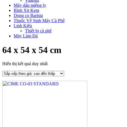
Vitamix
Máy dán miệng ly
Bình Xịt Kem
Dụng cụ Barista
Thuốc Vệ Sinh Máy Cà Phê
Linh Kiện
Thiết bị cà phê
Máy Làm Đá
64 x 54 x 54 cm
Hiển thị kết quả duy nhất