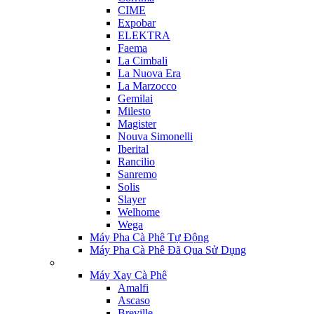
CIME
Expobar
ELEKTRA
Faema
La Cimbali
La Nuova Era
La Marzocco
Gemilai
Milesto
Magister
Nouva Simonelli
Iberital
Rancilio
Sanremo
Solis
Slayer
Welhome
Wega
Máy Pha Cà Phê Tự Động
Máy Pha Cà Phê Đã Qua Sử Dụng
Máy Xay Cà Phê
Amalfi
Ascaso
Breville