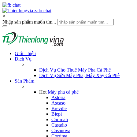
×
Nhập sản phẩm muốn tìm...
Giới Thiệu
Dịch Vụ
Dịch Vụ Cho Thuê Máy Pha Cà Phê
Dịch Vụ Sửa Máy Pha, Máy Xay Cà Phê
Sản Phẩm
Hot
Máy pha cà phê
Astoria
Ascaso
Breville
Biepi
Carimali
Casadio
Casanova
Corrima