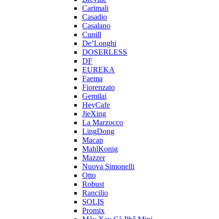
Carimali
Casadio
Casalano
Cunill
De’Longhi
DOSERLESS
DF
EUREKA
Faema
Fiorenzato
Gemilai
HeyCafe
JieXing
La Marzocco
LingDong
Macap
MahlKonig
Mazzer
Nuova Simonelli
Otto
Robust
Rancilio
SOLIS
Promix