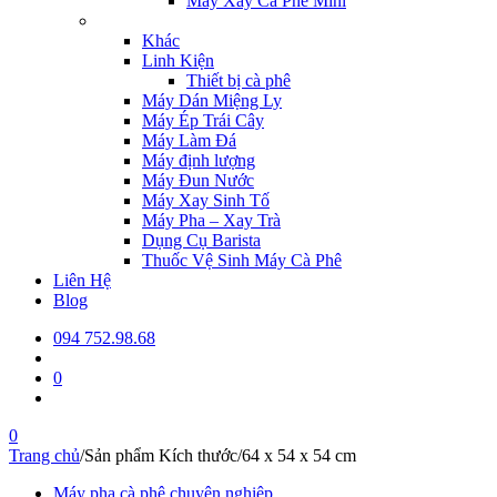
Máy Xay Cà Phê Mini
Khác
Linh Kiện
Thiết bị cà phê
Máy Dán Miệng Ly
Máy Ép Trái Cây
Máy Làm Đá
Máy định lượng
Máy Đun Nước
Máy Xay Sinh Tố
Máy Pha – Xay Trà
Dụng Cụ Barista
Thuốc Vệ Sinh Máy Cà Phê
Liên Hệ
Blog
094 752.98.68
0
0
Trang chủ
/
Sản phẩm Kích thước
/
64 x 54 x 54 cm
Máy pha cà phê chuyên nghiệp