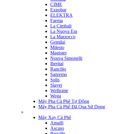
CIME
Expobar
ELEKTRA
Faema
La Cimbali
La Nuova Era
La Marzocco
Gemilai
Milesto
Magister
Nouva Simonelli
Iberital
Rancilio
Sanremo
Solis
Slayer
Welhome
Wega
Máy Pha Cà Phê Tự Động
Máy Pha Cà Phê Đã Qua Sử Dụng
Máy Xay Cà Phê
Amalfi
Ascaso
Breville