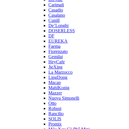
Carimali
Casadio
Casalano
Cunill
De’Longhi
DOSERLESS
DF
EUREKA
Faema
Fiorenzato
Gemilai
HeyCafe
JieXing
La Marzocco
LingDong
Macap
MahlKonig
Mazzer
Nuova Simonelli
Otto
Robust
Rancilio
SOLIS
Promix