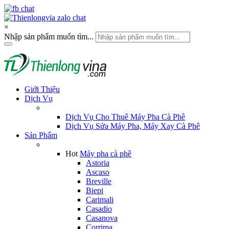
×
Nhập sản phẩm muốn tìm...
Giới Thiệu
Dịch Vụ
Dịch Vụ Cho Thuê Máy Pha Cà Phê
Dịch Vụ Sửa Máy Pha, Máy Xay Cà Phê
Sản Phẩm
Hot
Máy pha cà phê
Astoria
Ascaso
Breville
Biepi
Carimali
Casadio
Casanova
Corrima