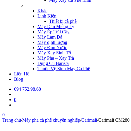
Máy Xay Cà Phê Mini
Khác
Linh Kiện
Thiết bị cà phê
Máy Dán Miệng Ly
Máy Ép Trái Cây
Máy Làm Đá
Máy định lượng
Máy Đun Nước
Máy Xay Sinh Tố
Máy Pha – Xay Trà
Dụng Cụ Barista
Thuốc Vệ Sinh Máy Cà Phê
Liên Hệ
Blog
094 752.98.68
0
0
Trang chủ
/
Máy pha cà phê chuyên nghiệp
/
Carimali
/
Carimali CM280