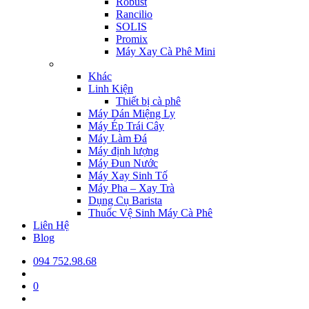
Robust
Rancilio
SOLIS
Promix
Máy Xay Cà Phê Mini
Khác
Linh Kiện
Thiết bị cà phê
Máy Dán Miệng Ly
Máy Ép Trái Cây
Máy Làm Đá
Máy định lượng
Máy Đun Nước
Máy Xay Sinh Tố
Máy Pha – Xay Trà
Dụng Cụ Barista
Thuốc Vệ Sinh Máy Cà Phê
Liên Hệ
Blog
094 752.98.68
0