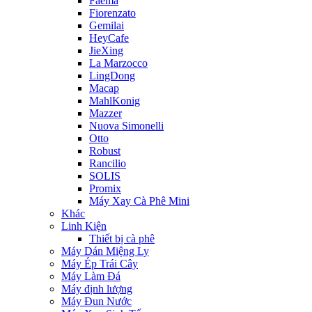
Faema
Fiorenzato
Gemilai
HeyCafe
JieXing
La Marzocco
LingDong
Macap
MahlKonig
Mazzer
Nuova Simonelli
Otto
Robust
Rancilio
SOLIS
Promix
Máy Xay Cà Phê Mini
Khác
Linh Kiện
Thiết bị cà phê
Máy Dán Miệng Ly
Máy Ép Trái Cây
Máy Làm Đá
Máy định lượng
Máy Đun Nước