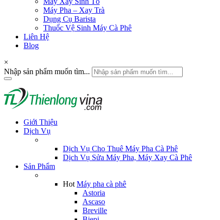
Máy Xay Sinh Tố
Máy Pha – Xay Trà
Dụng Cụ Barista
Thuốc Vệ Sinh Máy Cà Phê
Liên Hệ
Blog
×
Nhập sản phẩm muốn tìm...
Giới Thiệu
Dịch Vụ
Dịch Vụ Cho Thuê Máy Pha Cà Phê
Dịch Vụ Sửa Máy Pha, Máy Xay Cà Phê
Sản Phẩm
Hot
Máy pha cà phê
Astoria
Ascaso
Breville
Biepi