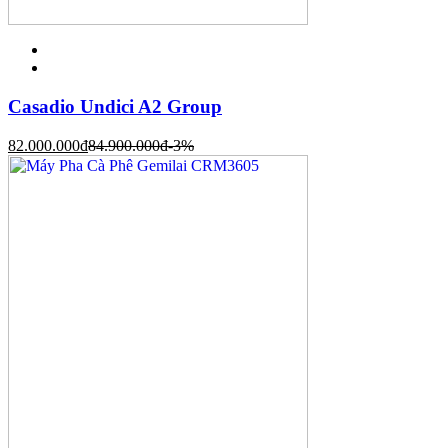
Casadio Undici A2 Group
82.000.000
đ
84.900.000
đ
-3%