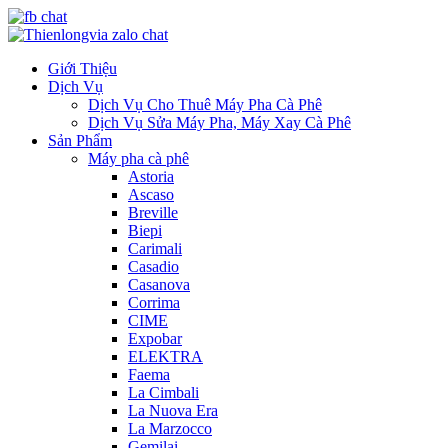
Giới Thiệu
Dịch Vụ
Dịch Vụ Cho Thuê Máy Pha Cà Phê
Dịch Vụ Sửa Máy Pha, Máy Xay Cà Phê
Sản Phẩm
Máy pha cà phê
Astoria
Ascaso
Breville
Biepi
Carimali
Casadio
Casanova
Corrima
CIME
Expobar
ELEKTRA
Faema
La Cimbali
La Nuova Era
La Marzocco
Gemilai