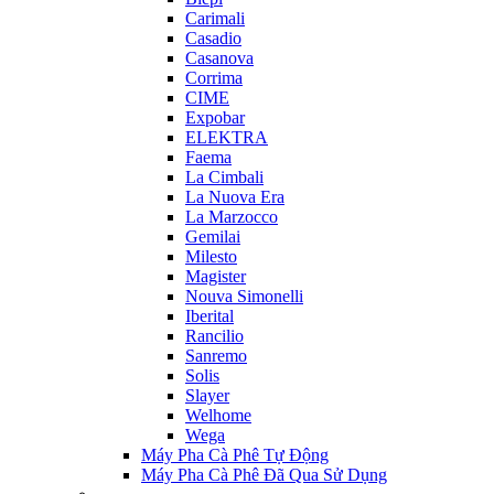
Carimali
Casadio
Casanova
Corrima
CIME
Expobar
ELEKTRA
Faema
La Cimbali
La Nuova Era
La Marzocco
Gemilai
Milesto
Magister
Nouva Simonelli
Iberital
Rancilio
Sanremo
Solis
Slayer
Welhome
Wega
Máy Pha Cà Phê Tự Động
Máy Pha Cà Phê Đã Qua Sử Dụng