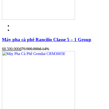
Máy pha cà phê Rancilio Classe 5 – 1 Group
68.500.000
đ
79.900.000
đ
-14%