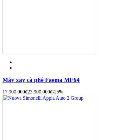
Máy xay cà phê Faema MF64
17.900.000
đ
23.900.000
đ
-25%