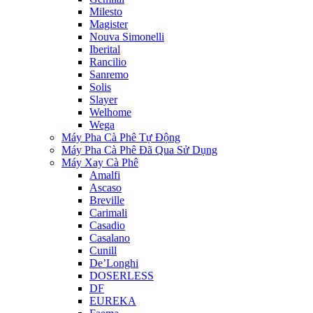
Milesto
Magister
Nouva Simonelli
Iberital
Rancilio
Sanremo
Solis
Slayer
Welhome
Wega
Máy Pha Cà Phê Tự Động
Máy Pha Cà Phê Đã Qua Sử Dụng
Máy Xay Cà Phê
Amalfi
Ascaso
Breville
Carimali
Casadio
Casalano
Cunill
De’Longhi
DOSERLESS
DF
EUREKA