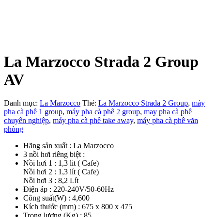
La Marzocco Strada 2 Group
AV
Danh mục:
La Marzocco
Thẻ:
La Marzocco Strada 2 Group
,
máy
pha cà phê 1 group
,
máy pha cà phê 2 group
,
may pha cà phê
chuyên nghiệp
,
máy pha cà phê take away
,
máy pha cà phê văn
phòng
Hãng sản xuất : La Marzocco
3 nồi hơi riêng biệt :
Nồi hơi 1 : 1,3 lit ( Cafe)
Nồi hơi 2 : 1,3 lít ( Cafe)
Nồi hơi 3 : 8,2 Lít
Điện áp : 220-240V/50-60Hz
Công suất(W) : 4,600
Kích thước (mm) : 675 x 800 x 475
Trọng lượng (Kg) : 85