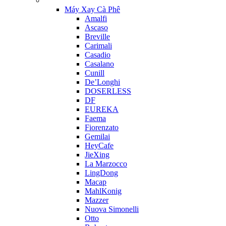
Máy Xay Cà Phê
Amalfi
Ascaso
Breville
Carimali
Casadio
Casalano
Cunill
De’Longhi
DOSERLESS
DF
EUREKA
Faema
Fiorenzato
Gemilai
HeyCafe
JieXing
La Marzocco
LingDong
Macap
MahlKonig
Mazzer
Nuova Simonelli
Otto