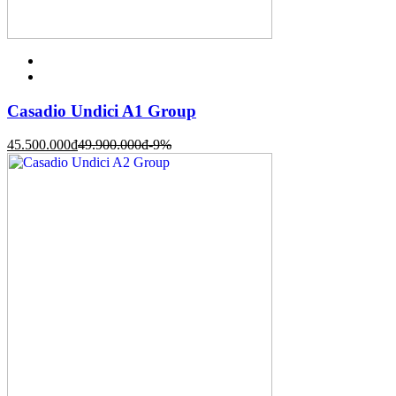
Casadio Undici A1 Group
45.500.000
đ
49.900.000
đ
-9%