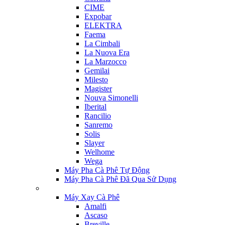
CIME
Expobar
ELEKTRA
Faema
La Cimbali
La Nuova Era
La Marzocco
Gemilai
Milesto
Magister
Nouva Simonelli
Iberital
Rancilio
Sanremo
Solis
Slayer
Welhome
Wega
Máy Pha Cà Phê Tự Động
Máy Pha Cà Phê Đã Qua Sử Dụng
Máy Xay Cà Phê
Amalfi
Ascaso
Breville