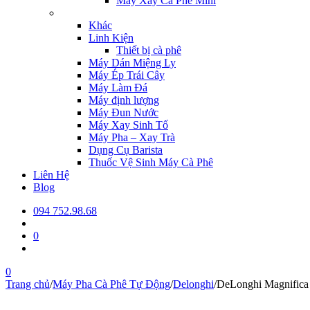
Máy Xay Cà Phê Mini
Khác
Linh Kiện
Thiết bị cà phê
Máy Dán Miệng Ly
Máy Ép Trái Cây
Máy Làm Đá
Máy định lượng
Máy Đun Nước
Máy Xay Sinh Tố
Máy Pha – Xay Trà
Dụng Cụ Barista
Thuốc Vệ Sinh Máy Cà Phê
Liên Hệ
Blog
094 752.98.68
0
0
Trang chủ
/
Máy Pha Cà Phê Tự Động
/
Delonghi
/
DeLonghi Magnifica