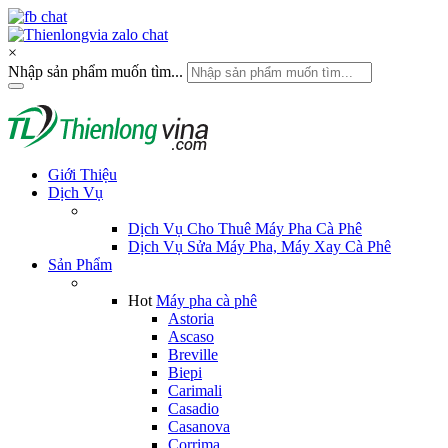
×
Nhập sản phẩm muốn tìm...
Giới Thiệu
Dịch Vụ
Dịch Vụ Cho Thuê Máy Pha Cà Phê
Dịch Vụ Sửa Máy Pha, Máy Xay Cà Phê
Sản Phẩm
Hot
Máy pha cà phê
Astoria
Ascaso
Breville
Biepi
Carimali
Casadio
Casanova
Corrima