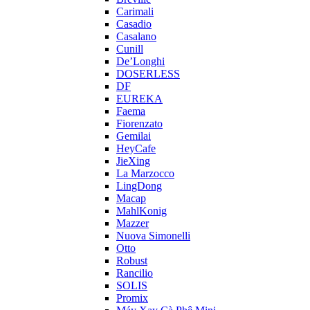
Carimali
Casadio
Casalano
Cunill
De’Longhi
DOSERLESS
DF
EUREKA
Faema
Fiorenzato
Gemilai
HeyCafe
JieXing
La Marzocco
LingDong
Macap
MahlKonig
Mazzer
Nuova Simonelli
Otto
Robust
Rancilio
SOLIS
Promix