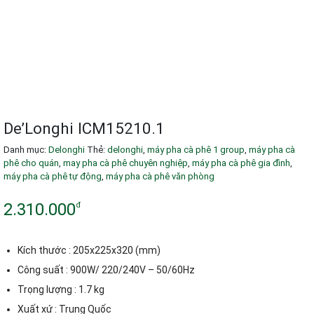
De’Longhi ICM15210.1
Danh mục:
Delonghi
Thẻ:
delonghi
,
máy pha cà phê 1 group
,
máy pha cà
phê cho quán
,
may pha cà phê chuyên nghiệp
,
máy pha cà phê gia đình
,
máy pha cà phê tự động
,
máy pha cà phê văn phòng
2.310.000
đ
Kích thước : 205x225x320 (mm)
Công suất : 900W/ 220/240V – 50/60Hz
Trọng lượng : 1.7 kg
Xuất xứ : Trung Quốc