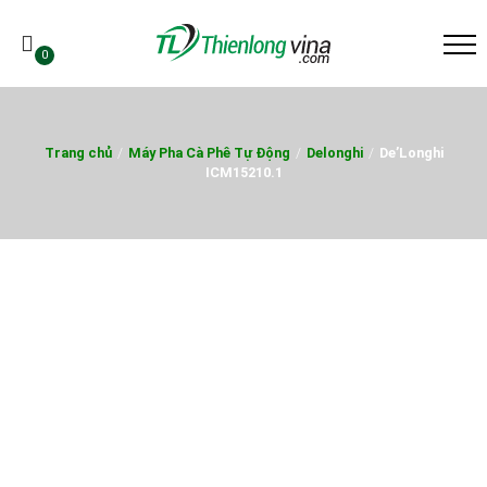
0
Trang chủ
/
Máy Pha Cà Phê Tự Động
/
Delonghi
/
De’Longhi
ICM15210.1