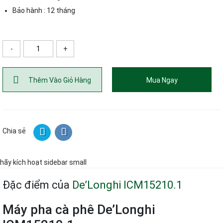
Bảo hành : 12 tháng
-
+
ố lượng
Thêm Vào Giỏ Hàng
Mua Ngay
Chia sẻ
hãy kích hoạt sidebar small
Đặc điểm của
De’Longhi ICM15210.1
Máy pha cà phê De’Longhi