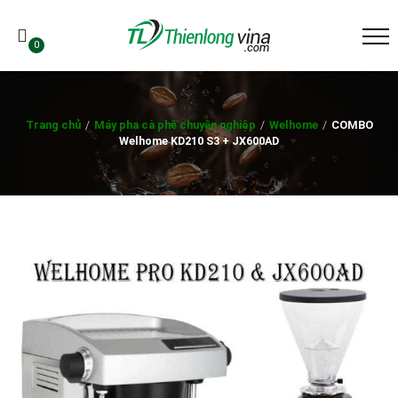
0
Trang chủ
/
Máy pha cà phê chuyên nghiệp
/
Welhome
/
COMBO
Welhome KD210 S3 + JX600AD