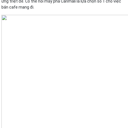
ứng triệt để. Có thể nói máy pha Carimali là lựa chọn số 1 cho việc
bán cafe mang đi.