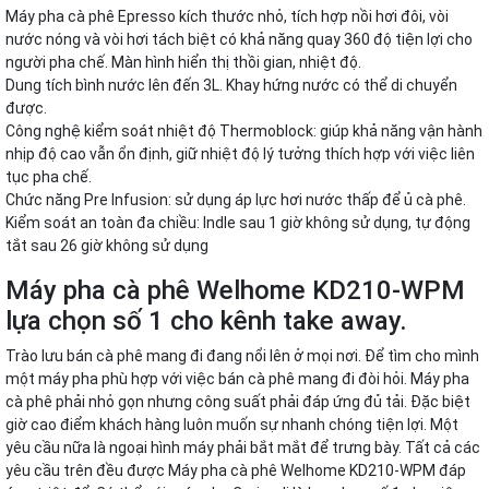
Máy pha cà phê Epresso kích thước nhỏ, tích hợp nồi hơi đôi, vòi
nước nóng và vòi hơi tách biệt có khả năng quay 360 độ tiện lợi cho
người pha chế. Màn hình hiển thị thồi gian, nhiệt độ.
Dung tích bình nước lên đến 3L. Khay hứng nước có thể di chuyển
được.
Công nghệ kiểm soát nhiệt độ Thermoblock: giúp khả năng vận hành
nhịp độ cao vẫn ổn định, giữ nhiệt độ lý tưởng thích hợp với việc liên
tục pha chế.
Chức năng Pre Infusion: sử dụng áp lực hơi nước thấp để ủ cà phê.
Kiểm soát an toàn đa chiều: Indle sau 1 giờ không sử dụng, tự động
tắt sau 26 giờ không sử dụng
Máy pha cà phê Welhome KD210-WPM
lựa chọn số 1 cho kênh take away.
Trào lưu bán cà phê mang đi đang nổi lên ở mọi nơi. Để tìm cho mình
một máy pha phù hợp với việc bán cà phê mang đi đòi hỏi. Máy pha
cà phê phải nhỏ gọn nhưng công suất phải đáp ứng đủ tải. Đặc biệt
giờ cao điểm khách hàng luôn muốn sự nhanh chóng tiện lợi. Một
yêu cầu nữa là ngoại hình máy phải bắt mắt để trưng bày. Tất cả các
yêu cầu trên đều được Máy pha cà phê Welhome KD210-WPM đáp