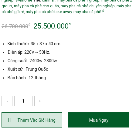
nghiệp
,
Welhome
Thẻ:
carimali
,
máy pha cà phê 1 group
,
máy pha cà phê 2
group
,
máy pha cà phê cho quán
,
may pha cà phê chuyên nghiệp
,
máy pha
cà phê giá rẻ
,
máy pha cà phê take away
,
máy pha cà phê Ý
25.500.000
đ
đ
26.700.000
Giá
Giá
gốc
hiện
Kích thước: 35 x 37 x 40 cm.
là:
tại
Điện áp: 220V ~ 50Hz.
Công suất: 2400w-2800w.
26.700.000đ.
là:
Xuất xứ : Trung Quốc
25.500.000đ.
Bảo hành : 12 tháng
-
+
ố lượng
Thêm Vào Giỏ Hàng
Mua Ngay