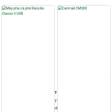
Liên hệ
Công ty TNHH Thương Mại & Kỹ Thuật Điện Tử Thiên Long
*Showroom: 135A Đường Số 1, P. Thông Tây Hội, TP Hồ Chí Minh
Trung tâm sửa chữa & Bảo hành sản phẩm: