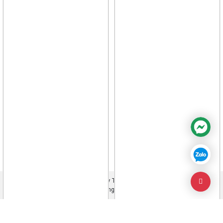
Chính sách đổi trả hàng
Điều khoản mua bán hàng hóa
Chính sách bảo hành
Facebook
Twitter
Bản quyền trực thuộc Công ty TNHH TM & KTDT Thiên Long
©thienlongvina.com