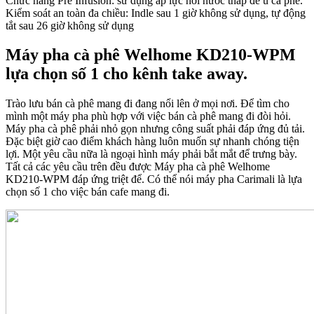
Chức năng Pre Infusion: sử dụng áp lực hơi nước thấp để ủ cà phê.
Kiểm soát an toàn đa chiều: Indle sau 1 giờ không sử dụng, tự động
tắt sau 26 giờ không sử dụng
Máy pha cà phê Welhome KD210-WPM
lựa chọn số 1 cho kênh take away.
Trào lưu bán cà phê mang đi đang nổi lên ở mọi nơi. Để tìm cho
mình một máy pha phù hợp với việc bán cà phê mang đi đòi hỏi.
Máy pha cà phê phải nhỏ gọn nhưng công suất phải đáp ứng đủ tải.
Đặc biệt giờ cao điểm khách hàng luôn muốn sự nhanh chóng tiện
lợi. Một yêu cầu nữa là ngoại hình máy phải bắt mắt để trưng bày.
Tất cả các yêu cầu trên đều được Máy pha cà phê Welhome
KD210-WPM đáp ứng triệt để. Có thể nói máy pha Carimali là lựa
chọn số 1 cho việc bán cafe mang đi.