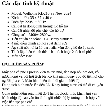
Các đặc tính kỹ thuật
Model: Welhome KD210 S3 New 2024
Kích thước: 35 x 37 x 40 cm.
Điện áp: 220V ~ 50Hz.
Cài đặt tự động định lượng: Có hỗ trợ
Cài đặt nhiệt độ pha chế: Có hỗ trợ
Công suất: 2400w-2800w.
Tiêu chuẩn an toàn: CCC safety standard.
4 nấc điều chỉnh áp hơi suất đánh sữa.
Áp suất nồi hơi là 15 bar Italia kèm đồng hồ đo áp suất.
Thiết lập điều chỉnh thể tích 1 tách hoặc 2 tách cà phê.
Màu sắc: Bạc
ĐẶC ĐIỂM SẢN PHẨM
:
Máy pha cà phê Epresso kích thước nhỏ, tích hợp nồi hơi đôi, vòi
nước nóng và vòi hơi tách biệt có khả năng quay 360 độ tiện lợi cho
người pha chế. Màn hình hiển thị thồi gian, nhiệt độ.
Dung tích bình nước lên đến 3L. Khay hứng nước có thể di chuyển
được.
Công nghệ kiểm soát nhiệt độ Thermoblock: giúp khả năng vận
hành nhịp độ cao vẫn ổn định, giữ nhiệt độ lý tưởng thích hợp với
việc liên tục pha chế.