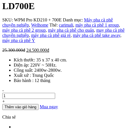
LD700E
SKU:
WPM Pro KD210 + 700E
Danh mục:
Máy pha cà phê
chuyên nghiệp
,
Welhome
Thẻ:
carimali
,
máy pha cà phê 1 group
,
máy pha cà phê 2 group
,
máy pha cà phê cho quán
,
may pha cà phê
chuyên nghiệp
,
máy pha cà phê giá rẻ
,
máy pha cà phê take away
,
máy pha cà phê Ý
Giá
Giá
25.300.000
đ
24.500.000
đ
gốc
hiện
Kích thước: 35 x 37 x 40 cm.
là:
tại
Điện áp: 220V ~ 50Hz.
25.300.000đ.
là:
Công suất: 2400w-2800w.
24.500.000đ.
Xuất xứ : Trung Quốc
Bảo hành : 12 tháng
Số
-
lượng
+
Mua ngay
Thêm vào giỏ hàng
Chia sẻ