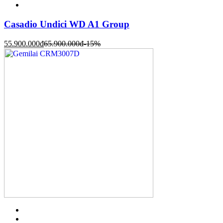
Casadio Undici WD A1 Group
55.900.000
đ
65.900.000
đ
-15%