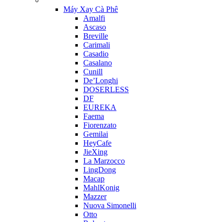
Máy Xay Cà Phê
Amalfi
Ascaso
Breville
Carimali
Casadio
Casalano
Cunill
De’Longhi
DOSERLESS
DF
EUREKA
Faema
Fiorenzato
Gemilai
HeyCafe
JieXing
La Marzocco
LingDong
Macap
MahlKonig
Mazzer
Nuova Simonelli
Otto