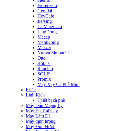
Faema
Fiorenzato
Gemilai
HeyCafe
JieXing
La Marzocco
LingDong
Macap
MahlKonig
Mazzer
Nuova Simonelli
Otto
Robust
Rancilio
SOLIS
Promix
Máy Xay Cà Phê Mini
Khác
Linh Kiện
Thiết bị cà phê
Máy Dán Miệng Ly
Máy Ép Trái Cây
Máy Làm Đá
Máy định lượng
Máy Đun Nước