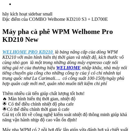
hãy kích hoạt sidebar small
Đặc điểm của
COMBO Welhome KD210 S3 + LD700E
Máy pha cà phê WPM Welhome Pro
KD210 New
WELHOME PRO KD210
là bảng nâng cấp của dòng WPM
KD210 với màn hình hiển thị thời gian và nhiệt độ, kích thước vô
cùng nhỏ gọn là một trong những dòng máy espresso cafe nổi
tiếng giá rẻ của thương hiệu
WELHOME
nhập khẩu,
nhà máy nổi
tiếng chuyên gia công cho những công ty của ý có chi nhánh tại
trung quốc như La Carimali…. có công suất 100-150ly/ngày phù
hợp quán cafe mới mở, quán nhỏ muốn tiết kiệm chi phí
Thêm nhiều cải tiến giúp chất lượng tốt hơn!
🔥 Màn hình hiển thị thời gian, nhiệt độ
🌟 Có thể điều chỉnh nhiệt độ pha cafe
🌟Có thể điều chỉnh thời gian ủ cafe
Giá trị cốt lõi về công nghệ kiểm soát nhiệt độ thông minh giúp khả
năng vận hành nhịp độ cao vẫn ổn định!
Máy pha WPM có 2 nồi hơi độc lập giúp vừa đánh hơi và chiết xuất