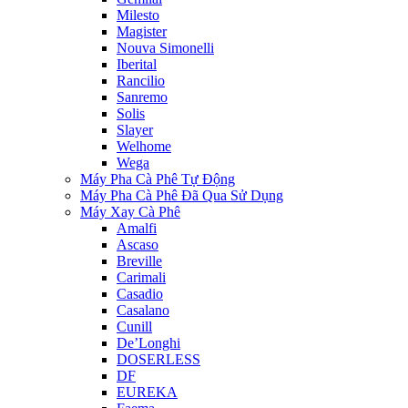
Milesto
Magister
Nouva Simonelli
Iberital
Rancilio
Sanremo
Solis
Slayer
Welhome
Wega
Máy Pha Cà Phê Tự Động
Máy Pha Cà Phê Đã Qua Sử Dụng
Máy Xay Cà Phê
Amalfi
Ascaso
Breville
Carimali
Casadio
Casalano
Cunill
De’Longhi
DOSERLESS
DF
EUREKA