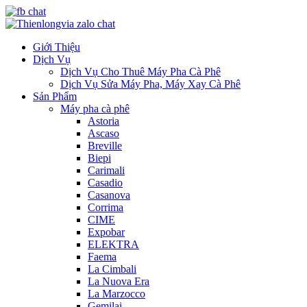
Giới Thiệu
Dịch Vụ
Dịch Vụ Cho Thuê Máy Pha Cà Phê
Dịch Vụ Sửa Máy Pha, Máy Xay Cà Phê
Sản Phẩm
Máy pha cà phê
Astoria
Ascaso
Breville
Biepi
Carimali
Casadio
Casanova
Corrima
CIME
Expobar
ELEKTRA
Faema
La Cimbali
La Nuova Era
La Marzocco
Gemilai