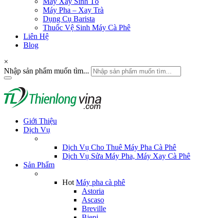
Máy Xay Sinh Tố
Máy Pha – Xay Trà
Dụng Cụ Barista
Thuốc Vệ Sinh Máy Cà Phê
Liên Hệ
Blog
×
Nhập sản phẩm muốn tìm...
Giới Thiệu
Dịch Vụ
Dịch Vụ Cho Thuê Máy Pha Cà Phê
Dịch Vụ Sửa Máy Pha, Máy Xay Cà Phê
Sản Phẩm
Hot
Máy pha cà phê
Astoria
Ascaso
Breville
Biepi