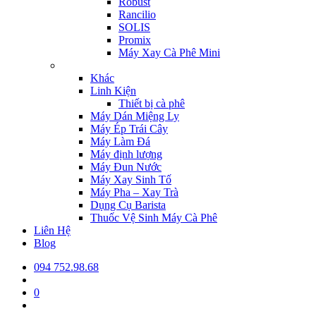
Robust
Rancilio
SOLIS
Promix
Máy Xay Cà Phê Mini
Khác
Linh Kiện
Thiết bị cà phê
Máy Dán Miệng Ly
Máy Ép Trái Cây
Máy Làm Đá
Máy định lượng
Máy Đun Nước
Máy Xay Sinh Tố
Máy Pha – Xay Trà
Dụng Cụ Barista
Thuốc Vệ Sinh Máy Cà Phê
Liên Hệ
Blog
094 752.98.68
0