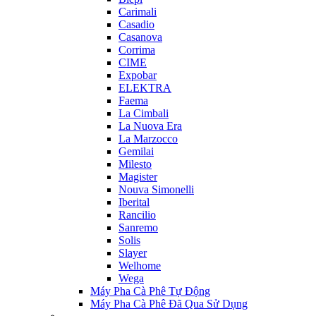
Carimali
Casadio
Casanova
Corrima
CIME
Expobar
ELEKTRA
Faema
La Cimbali
La Nuova Era
La Marzocco
Gemilai
Milesto
Magister
Nouva Simonelli
Iberital
Rancilio
Sanremo
Solis
Slayer
Welhome
Wega
Máy Pha Cà Phê Tự Động
Máy Pha Cà Phê Đã Qua Sử Dụng