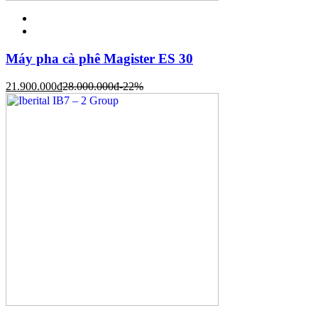
Máy pha cà phê Magister ES 30
21.900.000
đ
28.000.000
đ
-22%