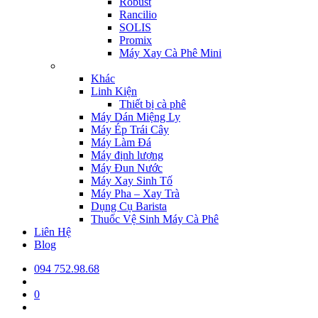
Robust
Rancilio
SOLIS
Promix
Máy Xay Cà Phê Mini
Khác
Linh Kiện
Thiết bị cà phê
Máy Dán Miệng Ly
Máy Ép Trái Cây
Máy Làm Đá
Máy định lượng
Máy Đun Nước
Máy Xay Sinh Tố
Máy Pha – Xay Trà
Dụng Cụ Barista
Thuốc Vệ Sinh Máy Cà Phê
Liên Hệ
Blog
094 752.98.68
0