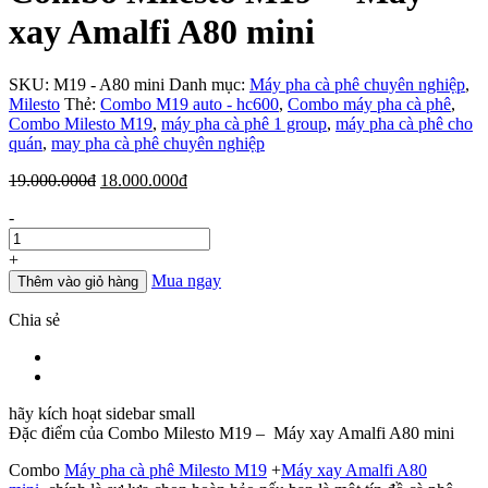
xay Amalfi A80 mini
SKU:
M19 - A80 mini
Danh mục:
Máy pha cà phê chuyên nghiệp
,
Milesto
Thẻ:
Combo M19 auto - hc600
,
Combo máy pha cà phê
,
Combo Milesto M19
,
máy pha cà phê 1 group
,
máy pha cà phê cho
quán
,
may pha cà phê chuyên nghiệp
Giá
Giá
19.000.000
đ
18.000.000
đ
gốc
hiện
Số
-
là:
tại
lượng
19.000.000đ.
là:
18.000.000đ.
+
Mua ngay
Thêm vào giỏ hàng
Chia sẻ
hãy kích hoạt sidebar small
Đặc điểm của
Combo Milesto M19 – Máy xay Amalfi A80 mini
Combo
Máy pha cà phê Milesto M19
+
Máy xay Amalfi A80