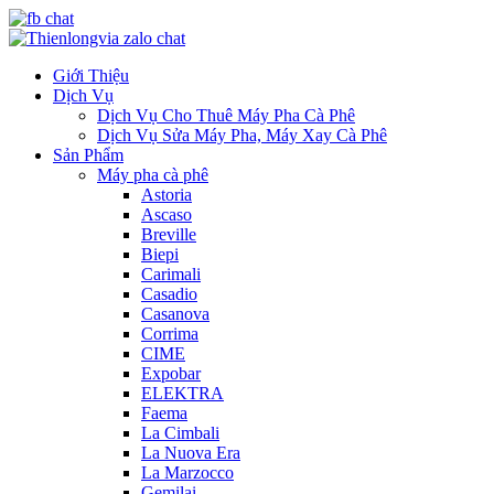
Giới Thiệu
Dịch Vụ
Dịch Vụ Cho Thuê Máy Pha Cà Phê
Dịch Vụ Sửa Máy Pha, Máy Xay Cà Phê
Sản Phẩm
Máy pha cà phê
Astoria
Ascaso
Breville
Biepi
Carimali
Casadio
Casanova
Corrima
CIME
Expobar
ELEKTRA
Faema
La Cimbali
La Nuova Era
La Marzocco
Gemilai