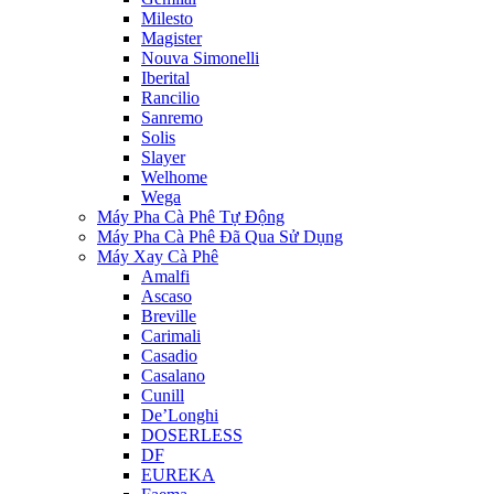
Milesto
Magister
Nouva Simonelli
Iberital
Rancilio
Sanremo
Solis
Slayer
Welhome
Wega
Máy Pha Cà Phê Tự Động
Máy Pha Cà Phê Đã Qua Sử Dụng
Máy Xay Cà Phê
Amalfi
Ascaso
Breville
Carimali
Casadio
Casalano
Cunill
De’Longhi
DOSERLESS
DF
EUREKA