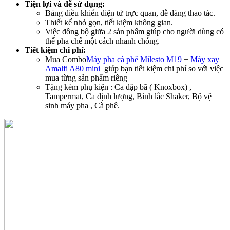
Tiện lợi và dễ sử dụng:
Bảng điều khiển điện tử trực quan, dễ dàng thao tác.
Thiết kế nhỏ gọn, tiết kiệm không gian.
Việc đồng bộ giữa 2 sản phẩm giúp cho người dùng có
thể pha chế một cách nhanh chóng.
Tiết kiệm chi phí:
Mua Combo
Máy pha cà phê Milesto M19
+
Máy xay
Amalfi A80 mini
giúp bạn tiết kiệm chi phí so với việc
mua từng sản phẩm riêng
Tặng kèm phụ kiện : Ca đập bã ( Knoxbox) ,
Tampermat, Ca định lượng, Bình lắc Shaker, Bộ vệ
sinh máy pha , Cà phê.