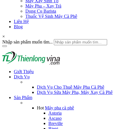
Máy Xay Sinh Tố
Máy Pha – Xay Trà
Dụng Cụ Barista
Thuốc Vệ Sinh Máy Cà Phê
Liên Hệ
Blog
×
Nhập sản phẩm muốn tìm...
Giới Thiệu
Dịch Vụ
Dịch Vụ Cho Thuê Máy Pha Cà Phê
Dịch Vụ Sửa Máy Pha, Máy Xay Cà Phê
Sản Phẩm
Hot
Máy pha cà phê
Astoria
Ascaso
Breville
Biepi