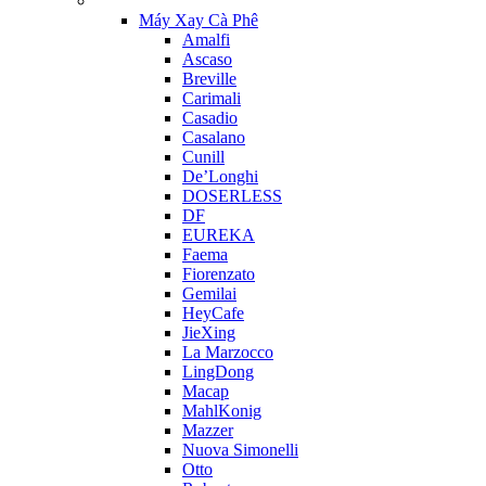
Máy Xay Cà Phê
Amalfi
Ascaso
Breville
Carimali
Casadio
Casalano
Cunill
De’Longhi
DOSERLESS
DF
EUREKA
Faema
Fiorenzato
Gemilai
HeyCafe
JieXing
La Marzocco
LingDong
Macap
MahlKonig
Mazzer
Nuova Simonelli
Otto