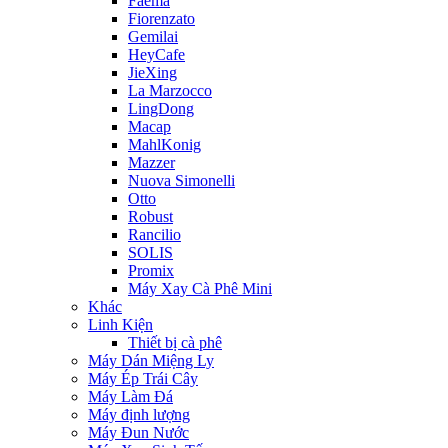
Faema
Fiorenzato
Gemilai
HeyCafe
JieXing
La Marzocco
LingDong
Macap
MahlKonig
Mazzer
Nuova Simonelli
Otto
Robust
Rancilio
SOLIS
Promix
Máy Xay Cà Phê Mini
Khác
Linh Kiện
Thiết bị cà phê
Máy Dán Miệng Ly
Máy Ép Trái Cây
Máy Làm Đá
Máy định lượng
Máy Đun Nước