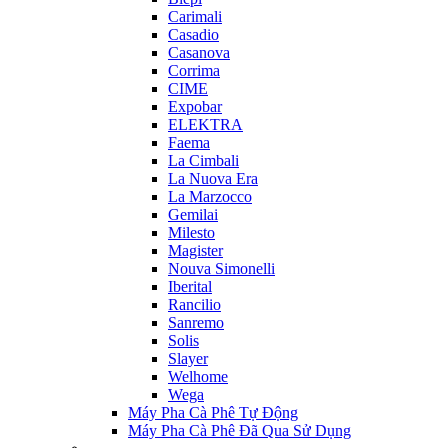
Carimali
Casadio
Casanova
Corrima
CIME
Expobar
ELEKTRA
Faema
La Cimbali
La Nuova Era
La Marzocco
Gemilai
Milesto
Magister
Nouva Simonelli
Iberital
Rancilio
Sanremo
Solis
Slayer
Welhome
Wega
Máy Pha Cà Phê Tự Động
Máy Pha Cà Phê Đã Qua Sử Dụng