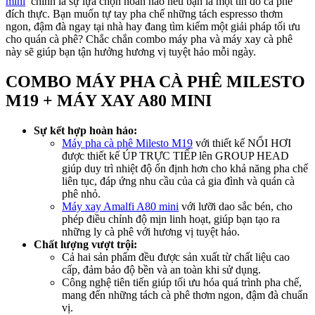
mini
chính là sự lựa chọn hoàn hảo nếu bạn là một tín đồ cà phê
đích thực. Bạn muốn tự tay pha chế những tách espresso thơm
ngon, đậm đà ngay tại nhà hay đang tìm kiếm một giải pháp tối ưu
cho quán cà phê? Chắc chắn combo máy pha và máy xay cà phê
này sẽ giúp bạn tận hưởng hương vị tuyệt hảo mỗi ngày.
COMBO MÁY PHA CÀ PHÊ MILESTO
M19 + MÁY XAY A80 MINI
Sự kết hợp hoàn hảo:
Máy pha cà phê Milesto M19
với thiết kế NỔI HƠI
được thiết kế ÚP TRỰC TIẾP lên GROUP HEAD
giúp duy trì nhiệt độ ổn định hơn cho khả năng pha chế
liên tục, đáp ứng nhu cầu của cả gia đình và quán cà
phê nhỏ.
Máy xay Amalfi A80 mini
với lưỡi dao sắc bén, cho
phép điều chỉnh độ mịn linh hoạt, giúp bạn tạo ra
những ly cà phê với hương vị tuyệt hảo.
Chất lượng vượt trội:
Cả hai sản phẩm đều được sản xuất từ chất liệu cao
cấp, đảm bảo độ bền và an toàn khi sử dụng.
Công nghệ tiên tiến giúp tối ưu hóa quá trình pha chế,
mang đến những tách cà phê thơm ngon, đậm đà chuẩn
vị.