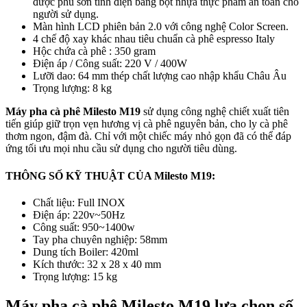
được phủ sơn tĩnh điện bằng bột nhựa thực phẩm an toàn cho
người sử dụng.
Màn hình LCD phiên bản 2.0 với công nghệ Color Screen.
4 chế độ xay khác nhau tiêu chuẩn cà phê espresso Italy
Hộc chứa cà phê : 350 gram
Điện áp / Công suất: 220 V / 400W
Lưỡi dao: 64 mm thép chất lượng cao nhập khẩu Châu Âu
Trọng lượng: 8 kg
Máy pha cà phê Milesto M19
sử dụng công nghệ chiết xuất tiên
tiến giúp giữ trọn vẹn hương vị cà phê nguyên bản, cho ly cà phê
thơm ngon, đậm đà. Chỉ với một chiếc máy nhỏ gọn đã có thể đáp
ứng tối ưu mọi nhu cầu sử dụng cho người tiêu dùng.
THÔNG SỐ KỸ THUẬT CỦA Milesto M19:
Chất liệu: Full INOX
Điện áp: 220v~50Hz
Công suất: 950~1400w
Tay pha chuyên nghiệp: 58mm
Dung tích Boiler: 420ml
Kích thước: 32 x 28 x 40 mm
Trọng lượng: 15 kg
Máy pha cà phê Milesto M19 lựa chọn số