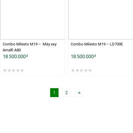
Combo Milesto M19 –  Máy xay 
Combo Milesto M19 – LD700E
Amalfi A80 
18.500.000
18.500.000
đ
đ
1
2
→